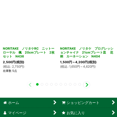
NORITAKE ノリタケRC ニットー
NORITAKE ノリタケ プログレッシ
ローヤル 楓 20cmプレート 2枚
ョンチャイナ 21cmプレート皿 花
セット N436
柄 カーネーション N404
2,500
円
(税別)
1,500
円
～4,200
円
(税別)
(
税込
:
2,750
円
)
(
税込
:
1,650
円
～4,620
円
)
在庫数 5点
ホーム
ショッピングカート
マイページ
お気に入り