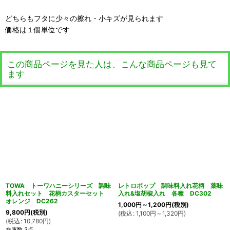
どちらもフタに少々の擦れ・小キズが見られます
価格は１個単位です
この商品ページを見た人は、こんな商品ページも見て
ます
TOWA トーワハニーシリーズ 調味
レトロポップ 調味料入れ花柄 薬味
料入れセット 花柄カスターセット
入れ&塩胡椒入れ 各種 DC302
オレンジ DC262
1,000
円
～1,200
円
(税別)
9,800
円
(税別)
(
税込
:
1,100
円
～1,320
円
)
(
税込
:
10,780
円
)
在庫数 3点