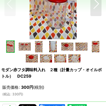
モダン赤フタ調味料入れ ２種（計量カップ・オイルボ
トル） DC259
販売価格
:
300
円
(税別)
(
税込
:
330
円
)