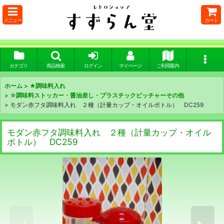
メニュー
カート
カテゴリ
商品検索
ログイン
マイページ
ご利用案内
ホーム
>
★調味料入れ
>
☆調味料ストッカー・醤油差し・プラスチックピッチャーその他
>
モダン赤フタ調味料入れ ２種（計量カップ・オイルボトル） DC259
モダン赤フタ調味料入れ ２種（計量カップ・オイル
ボトル） DC259