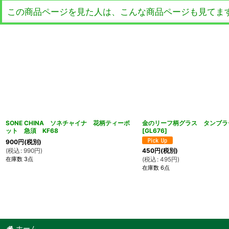
この商品ページを見た人は、こんな商品ページも見てま
SONE CHINA ソネチャイナ 花柄ティーポ
金のリーフ柄グラス タンブ
ット 急須 KF68
[
GL676
]
900
円
(税別)
(
税込
:
990
円
)
450
円
(税別)
在庫数 3点
(
税込
:
495
円
)
在庫数 6点
ホーム