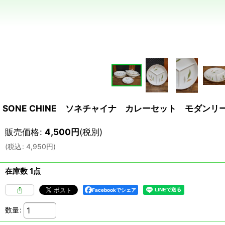
SONE CHINE ソネチャイナ カレーセット モダンリー
販売価格
:
4,500
円
(税別)
(
税込
:
4,950
円
)
在庫数 1点
Facebookでシェア
数量
: