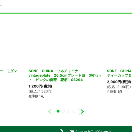
す
ラー モダン
SONE CHINA ソネチャイナ
SONE CHI
vintageplate 26.5cmプレート皿 3枚セッ
ティーカップ＆
ト ピンクの薔薇 花柄 SS294
2,900
円
(税別)
1,200
円
(税別)
(
税込
:
3,190
円
)
(
税込
:
1,320
円
)
在庫数 1点
在庫数 1点
ショッピングカート