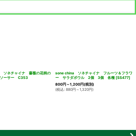
NA ソネチャイナ 薔薇の花柄の
sone china ソネチャイナ フルーツ＆フラワ
ソーサー C353
ー サラダボウル 2個 3個 各種
[
SS477
]
800
円
～1,200
円
(税別)
(
税込
:
880
円
～1,320
円
)