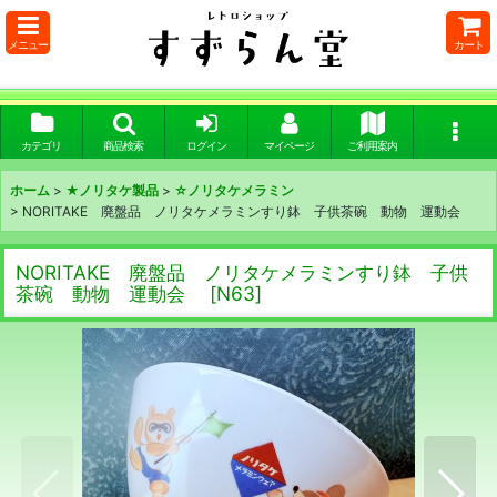
メニュー
カート
カテゴリ
商品検索
ログイン
マイページ
ご利用案内
ホーム
>
★ノリタケ製品
>
☆ノリタケメラミン
>
NORITAKE 廃盤品 ノリタケメラミンすり鉢 子供茶碗 動物 運動会
NORITAKE 廃盤品 ノリタケメラミンすり鉢 子供
茶碗 動物 運動会
[
N63
]