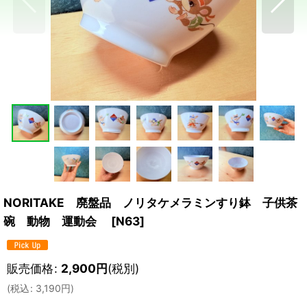
NORITAKE 廃盤品 ノリタケメラミンすり鉢 子供茶
碗 動物 運動会
[
N63
]
販売価格
:
2,900
円
(税別)
(
税込
:
3,190
円
)