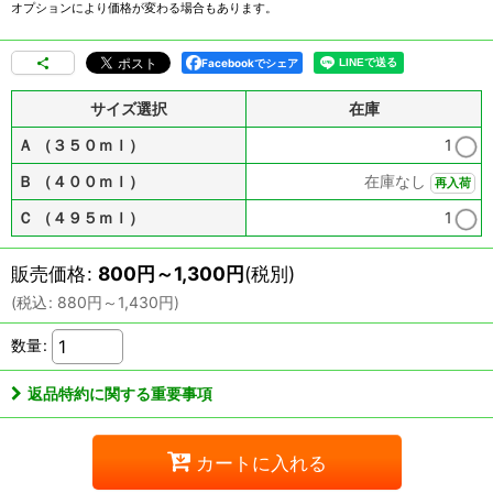
オプションにより価格が変わる場合もあります。
Facebookでシェア
サイズ選択
在庫
Ａ （３５０ｍｌ）
1
Ｂ （４００ｍｌ）
在庫なし
再入荷
Ｃ （４９５ｍｌ）
1
販売価格
:
800
円
～1,300
円
(税別)
(
税込
:
880
円
～1,430
円
)
数量
:
返品特約に関する重要事項
カートに入れる