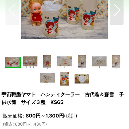
宇宙戦艦ヤマト ハンディクーラー 古代進＆森雪 子
供水筒 サイズ３種 KS65
販売価格
:
800
円
～1,300
円
(税別)
(
税込
:
880
円
～1,430
円
)