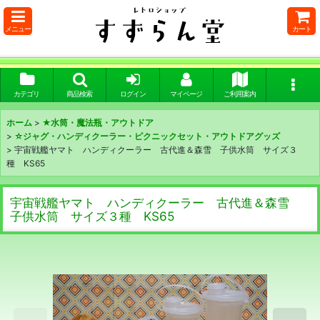
メニュー
カート
カテゴリ
商品検索
ログイン
マイページ
ご利用案内
ホーム
>
★水筒・魔法瓶・アウトドア
>
☆ジャグ・ハンディクーラー・ピクニックセット・アウトドアグッズ
>
宇宙戦艦ヤマト ハンディクーラー 古代進＆森雪 子供水筒 サイズ３
種 KS65
宇宙戦艦ヤマト ハンディクーラー 古代進＆森雪
子供水筒 サイズ３種 KS65