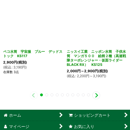
ペコ水筒 宇宙服 ブルー デッドス
ニッスイ工業 ニッポン水筒 子供水
トック KS117
筒 マンガ５００ 絵柄２種（高速戦
隊ターボレンジャー・仮面ライダー
2,900
円
(税別)
BLACK RX） KS125
(
税込
:
3,190
円
)
2,000
円
～2,900
円
(税別)
在庫数 3点
(
税込
:
2,200
円
～3,190
円
)
ホーム
ショッピングカート
マイページ
お気に入り