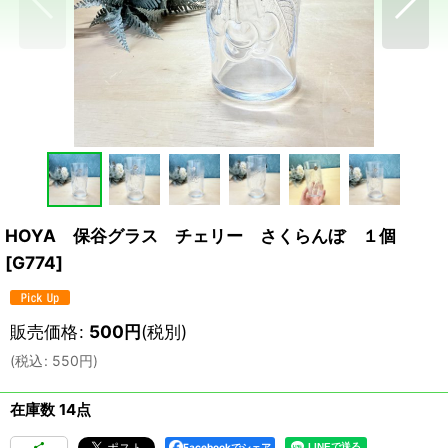
HOYA 保谷グラス チェリー さくらんぼ １個
[
G774
]
販売価格
:
500
円
(税別)
(
税込
:
550
円
)
在庫数 14点
Facebookでシェア