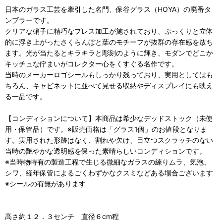
日本のガラス工芸を牽引した名門、保谷グラス（HOYA）の廃番タ
ンブラーです。
クリアな硝子に精巧なプレス加工が施されており、ぷっくりと立体
的に浮き上がったさくらんぼと葉のモチーフが抜群の存在感を放ち
ます。光が当たるとキラキラと彫刻のように輝き、モダンでどこか
キッチュな佇まいがコレクター心をくすぐる名作です。
当時のメーカーロゴシールもしっかり残っており、実用としてはも
ちろん、キャビネットに並べて見せる収納やディスプレイにも映え
る一品です。
【コンディションについて】本商品は希少なデッドストック（未使
用・保管品）です。※販売価格は「グラス1個」のお値段となりま
す。実用された形跡はなく、割れや欠け、目立つスクラッチのない
当時の艷やかな透明感を保った素晴らしいコンディションです。
※当時物特有の製造工程で生じる微細なガラスの練りムラ、気泡、
シワ、経年保管によるごくわずかなクスミなどある場合ございます
※シールの有無があります
高さ約１２．３センチ 直径６cm程