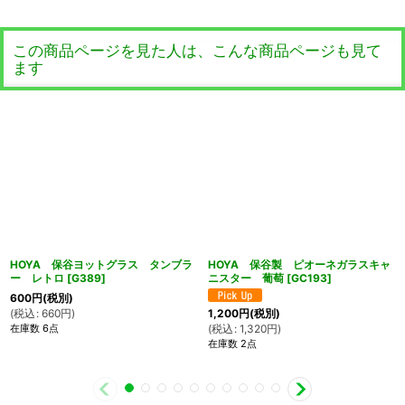
この商品ページを見た人は、こんな商品ページも見て
ます
HOYA 保谷ヨットグラス タンブラ
HOYA 保谷製 ピオーネガラスキャ
ー レトロ
[
G389
]
ニスター 葡萄
[
GC193
]
600
円
(税別)
(
税込
:
660
円
)
1,200
円
(税別)
在庫数 6点
(
税込
:
1,320
円
)
在庫数 2点