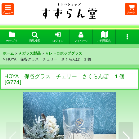
メニュー
カート
カテゴリ
商品検索
ログイン
マイページ
ご利用案内
ホーム
>
★ガラス製品
>
☆レトロポップグラス
>
HOYA 保谷グラス チェリー さくらんぼ １個
HOYA 保谷グラス チェリー さくらんぼ １個
[
G774
]