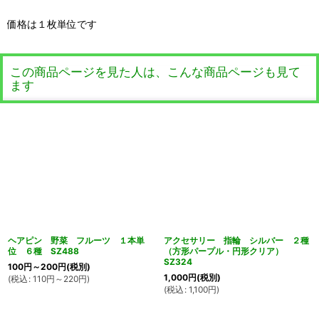
価格は１枚単位です
この商品ページを見た人は、こんな商品ページも見て
ます
ヘアピン 野菜 フルーツ １本単
アクセサリー 指輪 シルバー ２種
位 ６種 SZ488
（方形パープル・円形クリア）
SZ324
100
円
～200
円
(税別)
1,000
円
(税別)
(
税込
:
110
円
～220
円
)
(
税込
:
1,100
円
)