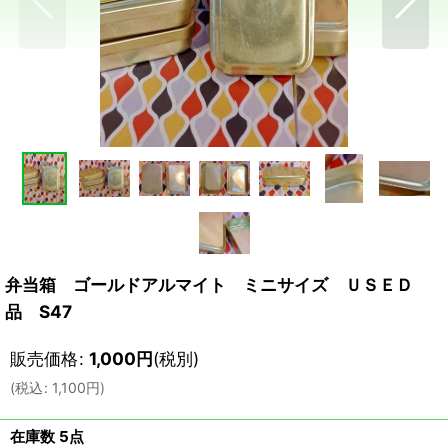
弁当箱 ゴールドアルマイト ミニサイズ ＵＳＥＤ
品 S47
販売価格
:
1,000
円
(税別)
(
税込
:
1,100
円
)
在庫数 5点