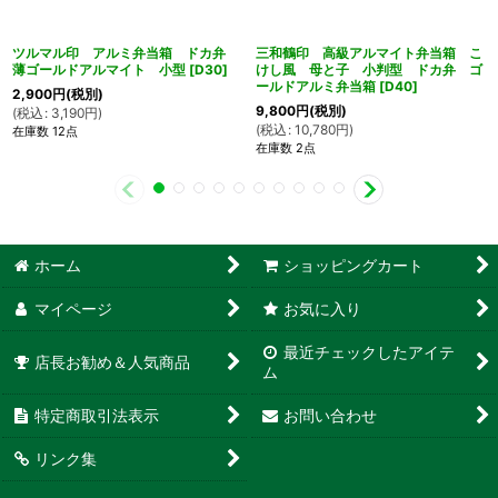
ツルマル印 アルミ弁当箱 ドカ弁
三和鶴印 高級アルマイト弁当箱 こ
薄ゴールドアルマイト 小型
[
D30
]
けし風 母と子 小判型 ドカ弁 ゴ
ールドアルミ弁当箱
[
D40
]
2,900
円
(税別)
9,800
円
(税別)
(
税込
:
3,190
円
)
(
税込
:
10,780
円
)
在庫数 12点
在庫数 2点
ホーム
ショッピングカート
マイページ
お気に入り
最近チェックしたアイテ
店長お勧め＆人気商品
ム
特定商取引法表示
お問い合わせ
リンク集