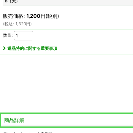
B（犬）
販売価格
:
1,200
円
(税別)
(
税込
:
1,320
円
)
数量
:
返品特約に関する重要事項
商品詳細