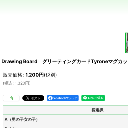
Drawing Board グリーティングカードTyroneマグ
販売価格
:
1,200
円
(税別)
(
税込
:
1,320
円
)
Facebookでシェア
柄選択
A（男の子女の子）