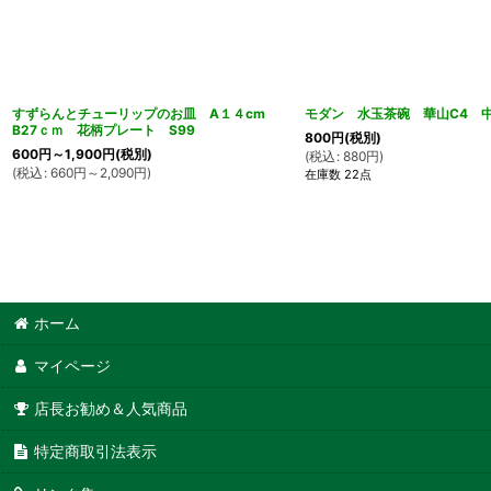
すずらんとチューリップのお皿 A１４cm
モダン 水玉茶碗 華山C4 
B27ｃｍ 花柄プレート S99
800
円
(税別)
600
円
～1,900
円
(税別)
(
税込
:
880
円
)
(
税込
:
660
円
～2,090
円
)
在庫数 22点
ホーム
マイページ
店長お勧め＆人気商品
特定商取引法表示