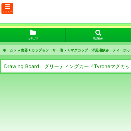
メニュー
カテゴリ
商品検索
ホーム
>
★食器★カップ＆ソーサー他
>
☆マグカップ・洋風湯飲み・ティーポッ
Drawing Board グリーティングカードTyroneマグ