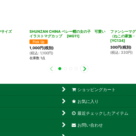
中サイズ
SHUNZAN CHINA ベレー帽の女の子 可愛い
ファンシーマグ
イラストマグカップ
[
MG11
]
（ねこの家族
[
YC134
]
300
円
(税別)
1,000
円
(税別)
(
税込
:
330
円
)
(
税込
:
1,100
円
)
在庫数 1点
ショッピングカート
お気に入り
最近チェックしたアイテム
お問い合わせ