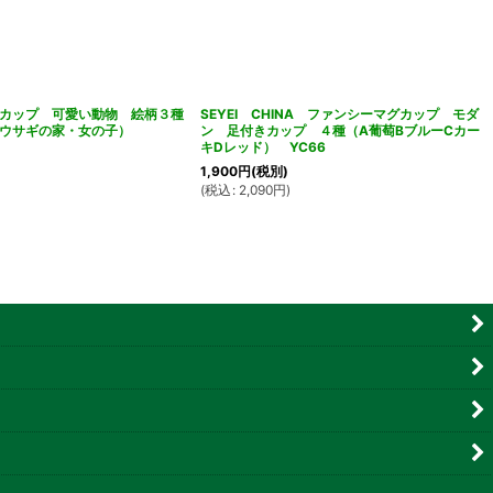
カップ 可愛い動物 絵柄３種
SEYEI CHINA ファンシーマグカップ モダ
・ウサギの家・女の子）
ン 足付きカップ ４種（A葡萄BブルーCカー
キDレッド） YC66
1,900
円
(税別)
(
税込
:
2,090
円
)