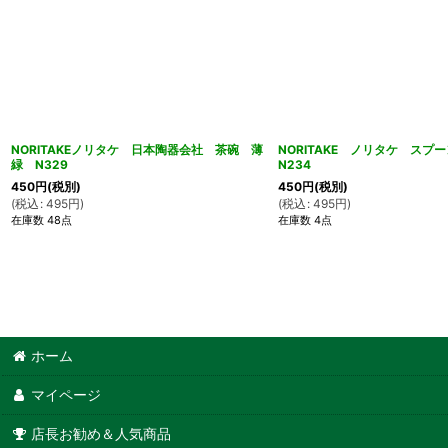
NORITAKEノリタケ 日本陶器会社 茶碗 薄
NORITAKE ノリタケ ス
緑 N329
N234
450
円
(税別)
450
円
(税別)
(
税込
:
495
円
)
(
税込
:
495
円
)
在庫数 48点
在庫数 4点
ホーム
マイページ
店長お勧め＆人気商品