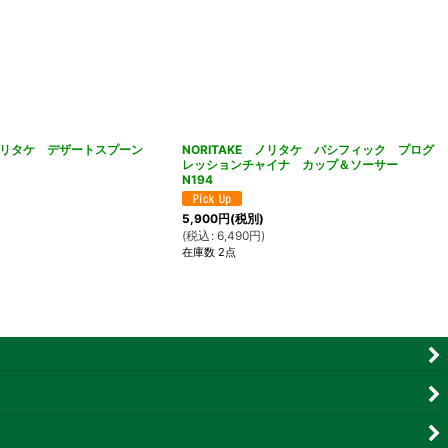
E ノリタケ デザートスプーン
NORITAKE ノリタケ パシフィック プログ
レッションチャイナ カップ＆ソーサー
N194
5,900
円
(税別)
(
税込
:
6,490
円
)
在庫数 2点