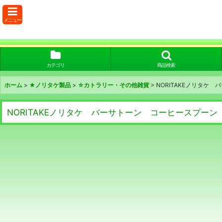
メニュー
カテゴリ
商品検索
ホーム
>
★ノリタケ製品
>
☆カトラリー・その他雑貨
>
NORITAKEノリタケ
NORITAKEノリタケ バーサトーン コーヒースプーン