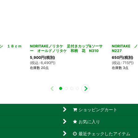
プーン １８ｃｍ
NORITAKEノリタケ 足付きカップ&ソーサ
NORITAK
ー オールドノリタケ 和柄 花 N310
N227
5,900
円
(税別)
650
円
(税別)
(
税込
:
6,490
円
)
(
税込
:
715
円
)
在庫数 20点
在庫数 3点
ショッピングカート
お気に入り
最近チェックしたアイテム