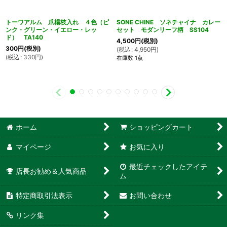
トーワアルム 爪楊枝入れ ４色（ピ
SONE CHINE ソネチャイナ カレー
ンク・グリーン・イエロー・レッ
セット モダンリーフ柄 SS104
ド） TA140
4,500
円
(税別)
300
円
(税別)
(
税込
:
4,950
円
)
(
税込
:
330
円
)
在庫数 1点
ホーム
ショッピングカート
マイページ
お気に入り
最近チェックしたアイテ
店長お勧め＆人気商品
ム
特定商取引法表示
お問い合わせ
リンク集