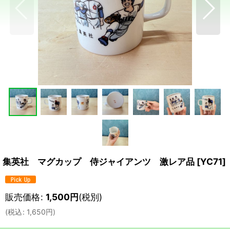
集英社 マグカップ 侍ジャイアンツ 激レア品
[
YC71
]
販売価格
:
1,500
円
(税別)
(
税込
:
1,650
円
)