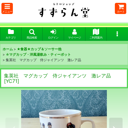
メニュー
カート
カテゴリ
商品検索
ログイン
マイページ
ご利用案内
ホーム
>
★食器★カップ＆ソーサー他
>
☆マグカップ・洋風湯飲み・ティーポット
>
集英社 マグカップ 侍ジャイアンツ 激レア品
集英社 マグカップ 侍ジャイアンツ 激レア品
[
YC71
]