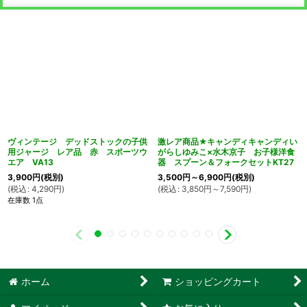
ヴィンテージ デッドストックの子供
激レア商品★キャンディキャンディい
用ジャージ レア品 赤 スポーツウ
がらしゆみこ×水木京子 お子様洋食
エア VA13
器 スプーン＆フォークセットKT27
3,900
円
(税別)
3,500
円
～6,900
円
(税別)
(
税込
:
4,290
円
)
(
税込
:
3,850
円
～7,590
円
)
在庫数 1点
ホーム
ショッピングカート