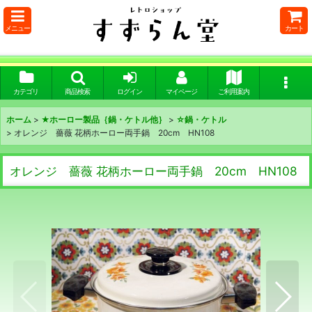
メニュー
カート
カテゴリ
商品検索
ログイン
マイページ
ご利用案内
ホーム
>
★ホーロー製品｛鍋・ケトル他｝
>
☆鍋・ケトル
>
オレンジ 薔薇 花柄ホーロー両手鍋 20cm HN108
オレンジ 薔薇 花柄ホーロー両手鍋 20cm HN108