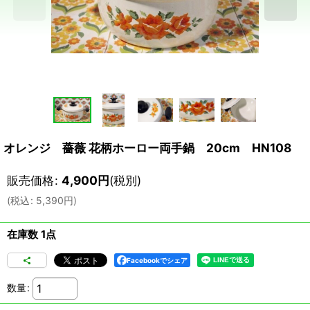
オレンジ 薔薇 花柄ホーロー両手鍋 20cm HN108
販売価格
:
4,900
円
(税別)
(
税込
:
5,390
円
)
在庫数 1点
Facebookでシェア
数量
: