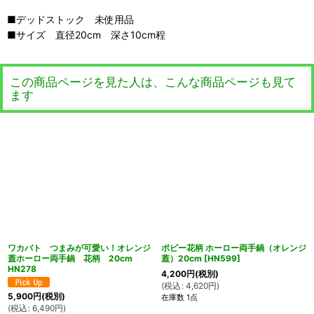
■デッドストック 未使用品
■サイズ 直径20cm 深さ10cm程
この商品ページを見た人は、こんな商品ページも見て
ます
ワカバト つまみが可愛い！オレンジ
ポピー花柄 ホーロー両手鍋（オレンジ
蓋ホーロー両手鍋 花柄 20cm
蓋）20cm
[
HN599
]
HN278
4,200
円
(税別)
(
税込
:
4,620
円
)
5,900
円
(税別)
在庫数 1点
(
税込
:
6,490
円
)