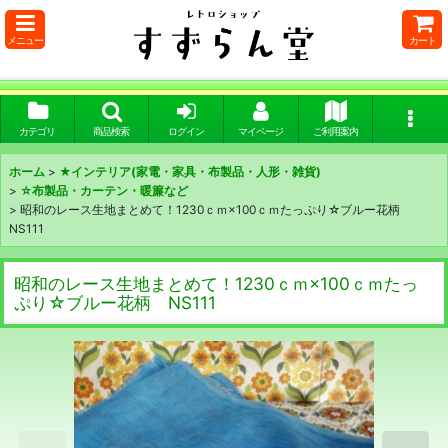
メニュー
カート
カテゴリ
商品検索
ログイン
マイページ
ご利用案内
ホーム
>
★インテリア(家電・家具・布製品・人形・雑貨)
>
☆布製品・カーテン・暖簾など
>
昭和のレース生地まとめて！1230ｃｍ×100ｃｍたっぷり☆ブルー花柄
NS111
昭和のレース生地まとめて！1230ｃｍ×100ｃｍたっ
ぷり☆ブルー花柄 NS111