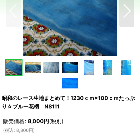
昭和のレース生地まとめて！1230ｃｍ×100ｃｍたっぷ
り☆ブルー花柄 NS111
販売価格
:
8,000
円
(税別)
(
税込
:
8,800
円
)