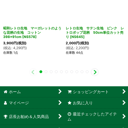
昭和レトロ生地 マーガレットのよう
レトロ生地 サテン生地 ピンク レ
な花柄の生地 コットン
トロポップ花柄 50cm単位カット売
398×91cm
[
NS578
]
り
[
NS645
]
3,900
円
(税別)
2,000
円
(税別)
(
税込
:
4,290
円
)
(
税込
:
2,200
円
)
在庫数 1点
在庫数 44点
ホーム
ショッピングカート
マイページ
お気に入り
最近チェックしたアイテ
店長お勧め＆人気商品
ム