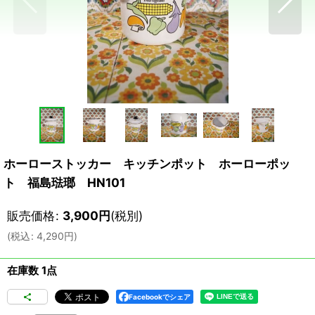
ホーローストッカー キッチンポット ホーローポッ
ト 福島琺瑯 HN101
販売価格
:
3,900
円
(税別)
(
税込
:
4,290
円
)
在庫数 1点
Facebookでシェア