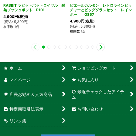
RABBIT ラビットポットロイヤル 耐
ピエールカルダン レトロラインピッ
熱プッシュポット P101
チャーとビッググラスセット レイン
ボー GS57
4,900
円
(税別)
4,900
円
(税別)
(
税込
:
5,390
円
)
(
税込
:
5,390
円
)
在庫数 1点
在庫数 1点
ホーム
ショッピングカート
マイページ
お気に入り
最近チェックしたアイテ
店長お勧め＆人気商品
ム
特定商取引法表示
お問い合わせ
リンク集