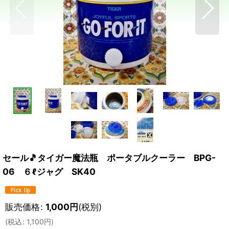
セール🎵タイガー魔法瓶 ポータブルクーラー BPG-
06 ６ℓジャグ SK40
販売価格
:
1,000
円
(税別)
(
税込
:
1,100
円
)