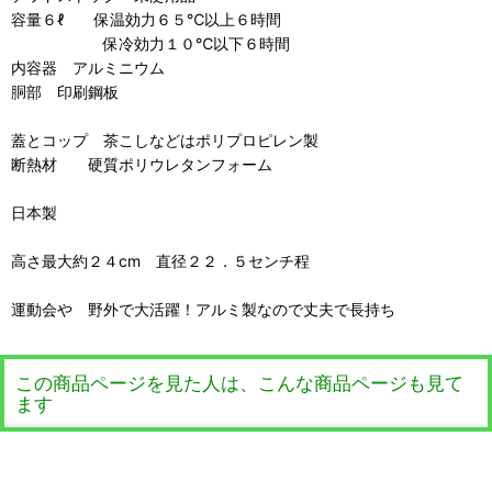
容量６ℓ 保温効力６５℃以上６時間
保冷効力１０℃以下６時間
内容器 アルミニウム
胴部 印刷鋼板
蓋とコップ 茶こしなどはポリプロピレン製
断熱材 硬質ポリウレタンフォーム
日本製
高さ最大約２４cm 直径２２．５センチ程
運動会や 野外で大活躍！アルミ製なので丈夫で長持ち
この商品ページを見た人は、こんな商品ページも見て
ます