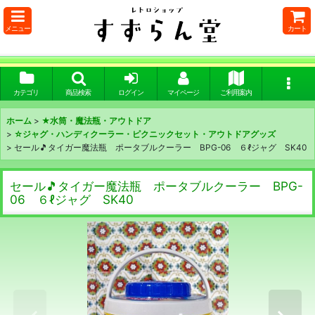
メニュー
カート
カテゴリ
商品検索
ログイン
マイページ
ご利用案内
ホーム
>
★水筒・魔法瓶・アウトドア
>
☆ジャグ・ハンディクーラー・ピクニックセット・アウトドアグッズ
>
セール🎵タイガー魔法瓶 ポータブルクーラー BPG-06 ６ℓジャグ SK40
セール🎵タイガー魔法瓶 ポータブルクーラー BPG-
06 ６ℓジャグ SK40