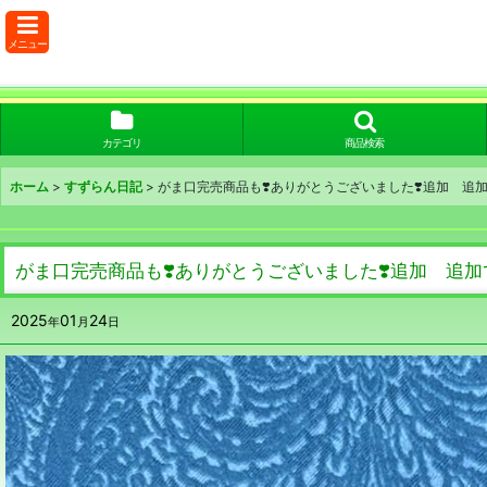
メニュー
カテゴリ
商品検索
ホーム
>
すずらん日記
>
がま口完売商品も❣️ありがとうございました❣️追加 追
がま口完売商品も❣️ありがとうございました❣️追加 追
2025
01
24
年
月
日