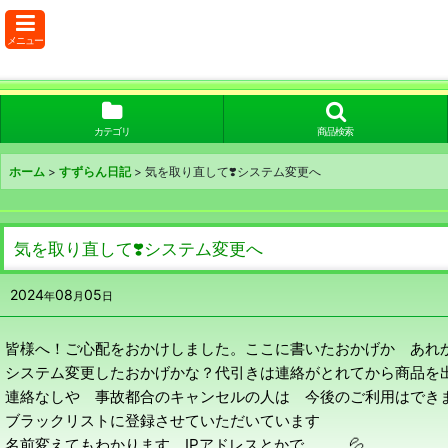
メニュー
カテゴリ
商品検索
ホーム
>
すずらん日記
>
気を取り直して❣️システム変更へ
気を取り直して❣️システム変更へ
2024
08
05
年
月
日
皆様へ！ご心配をおかけしました。ここに書いたおかげか あれか
システム変更したおかげかな？代引きは連絡がとれてから商品を
連絡なしや 事故都合のキャンセルの人は 今後のご利用はでき
ブラックリストに登録させていただいています
名前変えてもわかります。IPアドレスとかで、、、💦