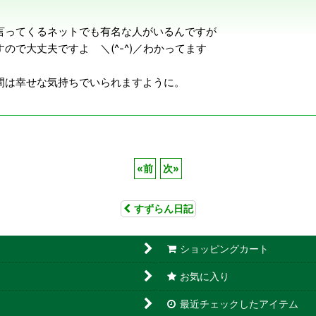
言ってくるネットでも有名な人がいるんですが
で大丈夫ですよ ＼(^-^)／わかってます
間は幸せな気持ちでいられますように。
«
前
次
»
すずらん日記
ショッピングカート
お気に入り
最近チェックしたアイテム