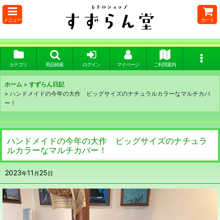
メニュー
カート
カテゴリ
商品検索
ログイン
マイページ
ご利用案内
ホーム
>
すずらん日記
>
ハンドメイドの今年の大作 ビッグサイズのナチュラルカラーなマルチカバ
ー！
ハンドメイドの今年の大作 ビッグサイズのナチュラ
ルカラーなマルチカバー！
2023
11
25
年
月
日