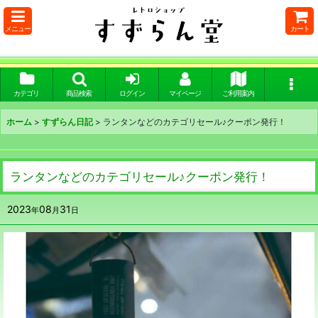
メニュー
カート
カテゴリ
商品検索
ログイン
マイページ
ご利用案内
ホーム
>
すずらん日記
>
ランタンなどのカテゴリセール♪クーポン発行！
ランタンなどのカテゴリセール♪クーポン発行！
2023
08
31
年
月
日