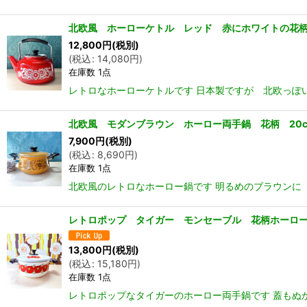
北欧風 ホーローケトル レッド 赤にホワイトの花柄 v
12,800
円
(税別)
(
税込
:
14,080
円
)
在庫数 1点
レトロなホーローケトルです 日本製ですが 北欧っぽい
北欧風 モダンブラウン ホーロー両手鍋 花柄 20cm
7,900
円
(税別)
(
税込
:
8,690
円
)
在庫数 1点
北欧風のレトロなホーロー鍋です 明るめのブラウンに モ
レトロポップ タイガー モンセーブル 花柄ホーロ
13,800
円
(税別)
(
税込
:
15,180
円
)
在庫数 1点
レトロポップなタイガーのホーロー両手鍋です 蓋もぬ