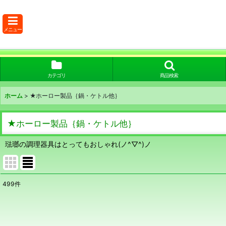
メニュー
カテゴリ
商品検索
ホーム
>
★ホーロー製品｛鍋・ケトル他｝
★ホーロー製品｛鍋・ケトル他｝
琺瑯の調理器具はとってもおしゃれ(ノ^▽^)ノ
499
件
サブカテゴリ
:
表示数
: