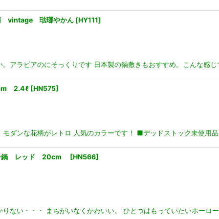
intage 琺瑯やかん
[
HY111
]
。アラビアのにそっくりです 日本製の鍋敷きもおすすめ。こんな感じでかわ
 2.4ℓ
[
HN575
]
ダンな花柄がレトロ 人気のカラーです！ ■デッドストック未使用品 ■2
ー鍋 レッド 20cm
[
HN566
]
かりない・・・ まちがいなくかわいい。 ひとつはもっていたいホーロー