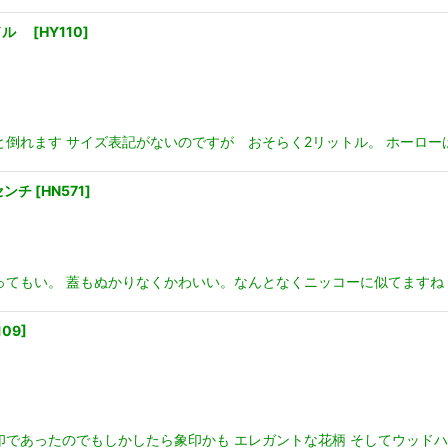
ンドル
[
HY110
]
と倒れます サイズ表記がないのですが おそらく2リットル。 ホーロー
センチ
[
HN571
]
てもい。 蓋もぬかりなくかわいい。なんとなくニッコーに似てますね！
109
]
印であったのでもしかしたら象印かも エレガントな花柄 そしてウッドハ