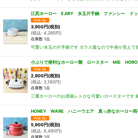
江尻ホーロー EJIRY 水玉片手鍋 ファンシー 
3,900
円
(税別)
(
税込
:
4,290
円
)
在庫数 1点
可愛い水玉の片手鍋です ガラス蓋なので中身が見えて便利！ 
小ぶりで便利なホーロー製 ロースター MIE HOR
2,900
円
(税別)
(
税込
:
3,190
円
)
在庫数 1点
三重ホーローのお洒落レトロな可愛いロースターです 
HONEY WARE ハニーウエア 真っ赤なホーロー両
5,900
円
(税別)
(
税込
:
6,490
円
)
在庫数 1点