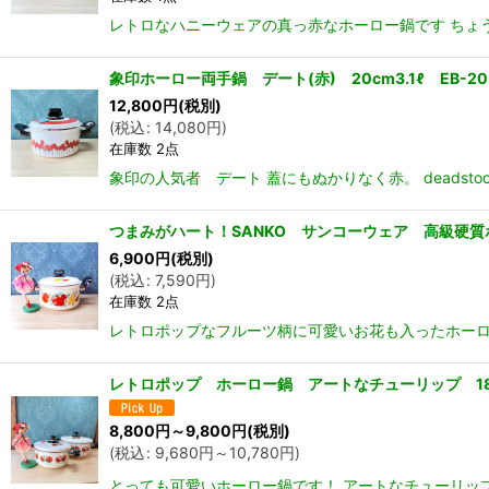
レトロなハニーウェアの真っ赤なホーロー鍋です ちょう
象印ホーロー両手鍋 デート(赤) 20cm3.1ℓ EB-20
12,800
円
(税別)
(
税込
:
14,080
円
)
在庫数 2点
象印の人気者 デート 蓋にもぬかりなく赤。 deads
つまみがハート！SANKO サンコーウェア 高級硬質ホ
6,900
円
(税別)
(
税込
:
7,590
円
)
在庫数 2点
レトロポップなフルーツ柄に可愛いお花も入ったホーロ
レトロポップ ホーロー鍋 アートなチューリップ 18
8,800
円
～9,800
円
(税別)
(
税込
:
9,680
円
～10,780
円
)
とっても可愛いホーロー鍋です！ アートなチューリップが