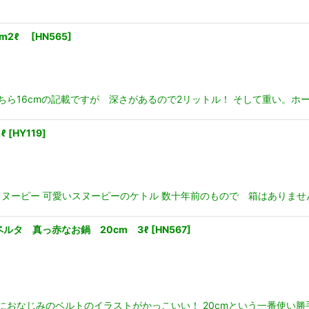
cm2ℓ
[
HN565
]
ちら16cmの記載ですが 深さがあるので2リットル！ そして重い。ホ
ℓ
[
HY119
]
ッツ スヌーピー 可愛いスヌーピーのケトル 数十年前のもので 箱はあり
 ロベルタ 真っ赤なお鍋 20cm 3ℓ
[
HN567
]
におなじみのベルトのイラストがかっこいい！ 20cmという一番使い勝