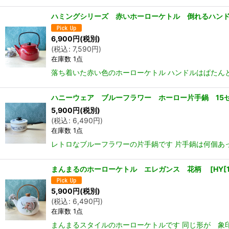
ハミングシリーズ 赤いホーローケトル 倒れるハ
6,900
円
(税別)
(
税込
:
7,590
円
)
在庫数 1点
落ち着いた赤い色のホーローケトル ハンドルはぱたん
ハニーウェア ブルーフラワー ホーロー片手鍋 15
5,900
円
(税別)
(
税込
:
6,490
円
)
在庫数 1点
レトロなブルーフラワーの片手鍋です 片手鍋は何個あっ
まんまるのホーローケトル エレガンス 花柄
[
HY[
5,900
円
(税別)
(
税込
:
6,490
円
)
在庫数 1点
まんまるスタイルのホーローケトルです 同じ形が 象