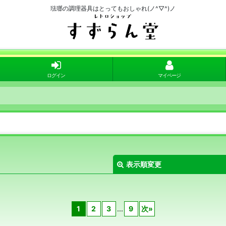
琺瑯の調理器具はとってもおしゃれ(ノ^▽^)ノ
ログイン
マイページ
表示順変更
1
2
3
...
9
次
»