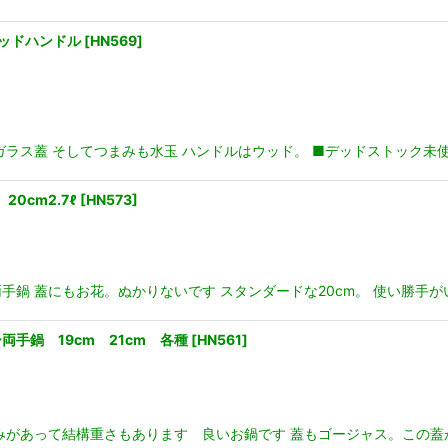
ウッドハンドル
[
HN569
]
ラス蓋 そしてつまみも水玉 ハンドルはウッド。 ■デッドストック未使用
0cm2.7ℓ
[
HN573
]
鍋 蓋にもお花。ぬかりないです スタンダードな20cm。 使い勝手が
手鍋 19cm 21cm 各種
[
HN561
]
みがあって結構重さもあります 良いお鍋です 蓋もゴージャス。この