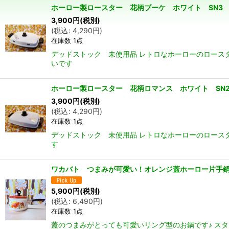
ホーロー製ロースター 花柄ブーケ ホワイト SN3
在庫あり
3,900
円
(税別)
(
税込
:
4,290
円
)
在庫数 1点
並び順
:
デッドストック 未使用品 レトロなホーローのロースタ
いです
ホーロー製ロースター 花柄ロマンス ホワイト SN
3,900
円
(税別)
(
税込
:
4,290
円
)
在庫数 1点
デッドストック 未使用品 レトロなホーローのロースタ
す
ワカバト つまみが可愛い！オレンジ蓋ホーロー片手鍋
5,900
円
(税別)
(
税込
:
6,490
円
)
在庫数 1点
蓋のつまみがとっても可愛いリング型のお鍋です♪ スタ