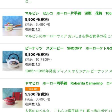
と…
マルビシ ゼルコ ホーロー片手鍋 深型 花柄 16
5,900
円
(税別)
(
税込
:
6,490
円
)
在庫数 1点
マルビシのホーローウェア おいしさを飾る食卓の花 こ
ピーナッツ スヌーピー SNOOPY ホーローケトル2
9,800
円
(税別)
(
税込
:
10,780
円
)
在庫数 1点
1985〜1995年発売 ディノス オリジナル ピーナ
ヤマヒロ ホーロー両手鍋 Roberita Camerino
5,900
円
(税別)
(
税込
:
6,490
円
)
在庫数 1点
人気のロベルタ。 こちらは両手鍋です 真っ赤なボディ