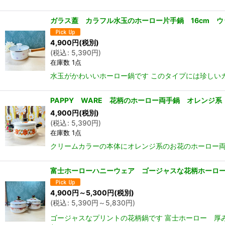
ガラス蓋 カラフル水玉のホーロー片手鍋 16cm 
4,900
円
(税別)
(
税込
:
5,390
円
)
在庫数 1点
水玉がかわいいホーロー鍋です このタイプには珍しいガ
PAPPY WARE 花柄のホーロー両手鍋 オレンジ系 2
4,900
円
(税別)
(
税込
:
5,390
円
)
在庫数 1点
クリームカラーの本体にオレンジ系のお花のホーロー両手
富士ホーローハニーウェア ゴージャスな花柄ホーロー両
4,900
円
～5,300
円
(税別)
(
税込
:
5,390
円
～5,830
円
)
ゴージャスなプリントの花柄鍋です 富士ホーロー 厚