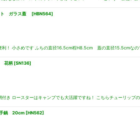
ドット ガラス蓋
[
HBN564
]
小さめです ふちの直径16.5cm程H8.5cm 蓋の直径15.5cmなの
O 花柄
[
SN136
]
網付き ロースターはキャンプでも大活躍ですね！ こちらチューリップの
手鍋 20cm
[
HN562
]