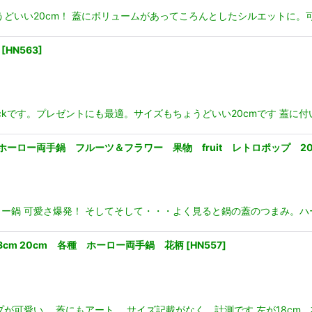
どいい20cm！ 蓋にボリュームがあってころんとしたシルエットに。可
[
HN563
]
tockです。プレゼントにも最適。サイズもちょうどいい20cmです 蓋
ーロー両手鍋 フルーツ＆フラワー 果物 fruit レトロポップ 2
ー鍋 可愛さ爆発！ そしてそして・・・よく見ると鍋の蓋のつまみ。ハー
cm 20cm 各種 ホーロー両手鍋 花柄
[
HN557
]
可愛い。 蓋にもアート。 サイズ記載がなく 計測です 左が18cm 右