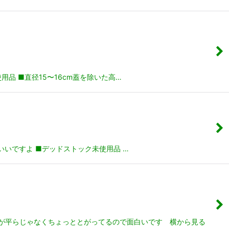
品 ■直径15〜16cm蓋を除いた高…
いいですよ ■デッドストック未使用品 …
蓋が平らじゃなくちょっととがってるので面白いです 横から見る