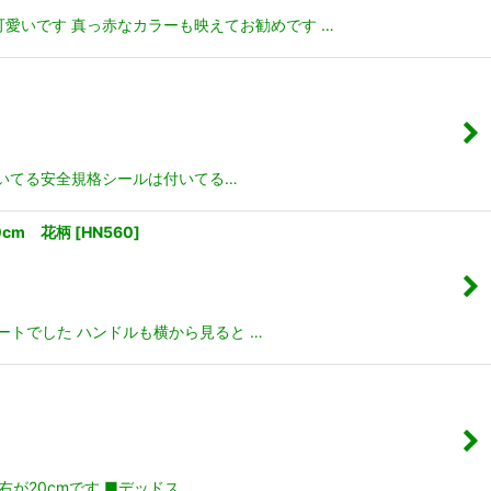
愛いです 真っ赤なカラーも映えてお勧めです …
に付いてる安全規格シールは付いてる…
0cm 花柄
[
HN560
]
トでした ハンドルも横から見ると …
が20cmです ■デッドス…