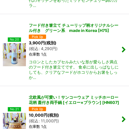
代のキッチンを彩ったミッドセンチュリー調のカ
ラ…
フード付き箸立て チューリップ柄オリジナルシー
ル付き グリーン系 made in Korea
[
H75
]
No.20
3,900
円
(税別)
(
税込
:
4,290
円
)
在庫数 1点
コロンとしたカプセルみたいな形が愛らしさ満点
のフード付き箸立てです。 食卓に出しっぱなしに
しても、クリアなフードがホコリからお箸をしっ
か…
北欧風が可愛い！サンコーウェア ミッチホーロー
花柄 蓋付き両手鍋 [イエロー×ブラウン]
[
HN607
]
No.21
10,000
円
(税別)
(
税込
:
11,000
円
)
在庫数 1点