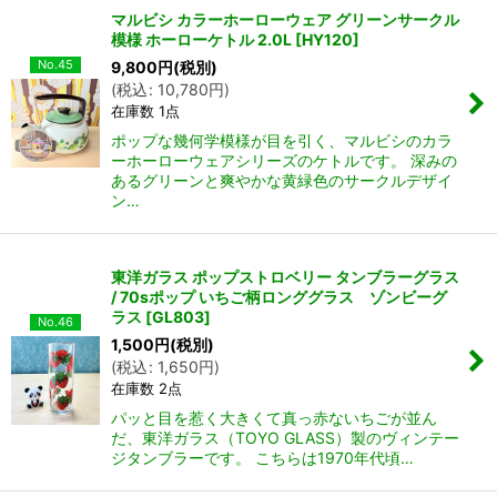
マルビシ カラーホーローウェア グリーンサークル
模様 ホーローケトル 2.0L
[
HY120
]
No.45
9,800
円
(税別)
(
税込
:
10,780
円
)
在庫数 1点
ポップな幾何学模様が目を引く、マルビシのカラ
ーホーローウェアシリーズのケトルです。 深みの
あるグリーンと爽やかな黄緑色のサークルデザイ
ン…
東洋ガラス ポップストロベリー タンブラーグラス
/ 70sポップ いちご柄ロンググラス ゾンビーグ
ラス
[
GL803
]
No.46
1,500
円
(税別)
(
税込
:
1,650
円
)
在庫数 2点
パッと目を惹く大きくて真っ赤ないちごが並ん
だ、東洋ガラス（TOYO GLASS）製のヴィンテー
ジタンブラーです。 こちらは1970年代頃…