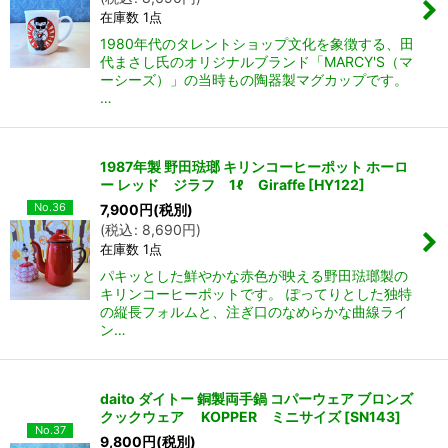
在庫数 1点
1980年代のタレントショップ文化を象徴する、田
代まさし氏のオリジナルブランド「MARCY'S（マ
ーシーズ）」の当時もの陶器製マグカップです。
…
1987年製 野田琺瑯 キリンコーヒーポット ホーロ
ー レッド ジラフ 1ℓ Giraffe
[
HY122
]
No.36
7,900
円
(税別)
(
税込
:
8,690
円
)
在庫数 1点
パキッとした鮮やかな赤色が映える野田琺瑯製の
キリンコーヒーポットです。 ぽってりとした独特
の縦長フォルムと、注ぎ口のなめらかな曲線ライ
ン…
daito ダイトー 銅製両手鍋 コパーウェア ブロンズ
クックウェア KOPPER ミニサイズ
[
SN143
]
No.37
9,800
円
(税別)