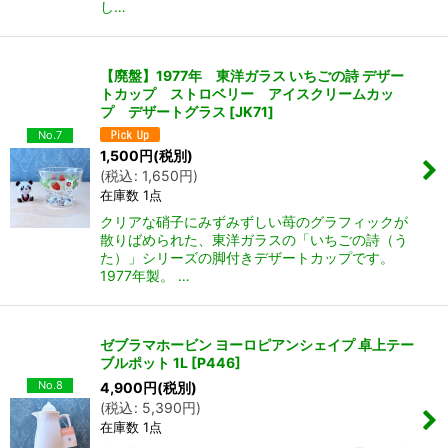
し…
【廃盤】1977年 東洋ガラス いちごの詩 デザー
トカップ ストロベリー アイスクリームカッ
プ デザートグラス
[
JK71
]
No.7
1,500
円
(税別)
(
税込
:
1,650
円
)
在庫数 1点
クリアな硝子にみずみずしい苺のグラフィックが
散りばめられた、東洋ガラスの「いちごの詩（う
た）」シリーズの脚付きデザートカップです。
1977年製。 …
ゼブラマホービン ヨーロピアンシェイプ 卓上テー
ブルポット 1L
[
P446
]
No.8
4,900
円
(税別)
(
税込
:
5,390
円
)
在庫数 1点