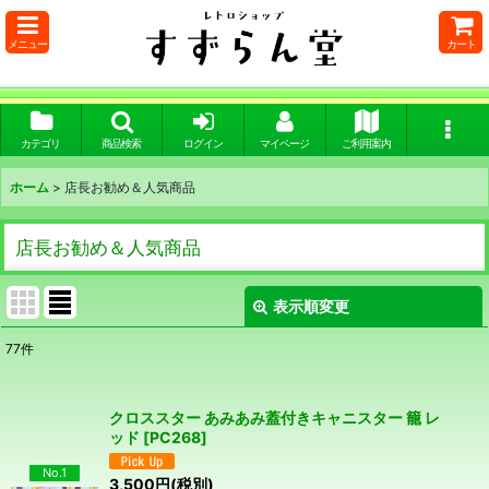
メニュー
カート
カテゴリ
商品検索
ログイン
マイページ
ご利用案内
ホーム
>
店長お勧め＆人気商品
店長お勧め＆人気商品
表示順変更
閉じる
77
件
在庫あり
絞り込む
クロススター あみあみ蓋付きキャニスター 籠 レ
ッド
[
PC268
]
No.1
3,500
円
(税別)