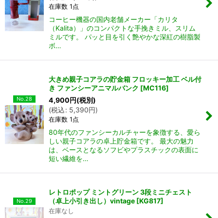
在庫数 1点
コーヒー機器の国内老舗メーカー「カリタ
（Kalita）」のコンパクトな手挽きミル、スリム
ミルです。 パッと目を引く艶やかな深紅の樹脂製
ボ…
大きめ親子コアラの貯金箱 フロッキー加工 ベル付
き ファンシーアニマルバンク
[
MC116
]
No.28
4,900
円
(税別)
(
税込
:
5,390
円
)
在庫数 1点
80年代のファンシーカルチャーを象徴する、愛ら
しい親子コアラの卓上貯金箱です。 最大の魅力
は、ベースとなるソフビやプラスチックの表面に
短い繊維を…
レトロポップ ミントグリーン 3段ミニチェスト
（卓上小引き出し）vintage
[
KG817
]
No.29
在庫なし