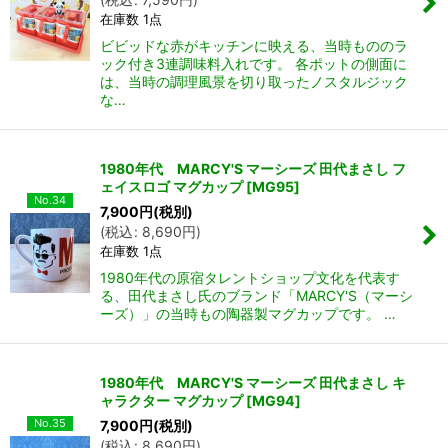
在庫数 1点
ビビッドな赤がキッチンに映える、当時もののラ
ック付き3連調味料入れです。 各ポットの側面に
は、当時の調理風景を切り取ったノスタルジック
な…
1980年代 MARCY'S マーシーズ 田代まさし フ
ェイスロゴ マグカップ
[
MG95
]
No.34
7,900
円
(税別)
(
税込
:
8,690
円
)
在庫数 1点
1980年代の原宿タレントショップ文化を代表す
る、田代まさし氏のブランド「MARCY'S（マーシ
ーズ）」の当時もの陶器製マグカップです。 …
1980年代 MARCY'S マーシーズ 田代まさし キ
ャラクター マグカップ
[
MG94
]
No.35
7,900
円
(税別)
(
税込
:
8,690
円
)