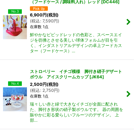
（フードケース / 調味料入れ）レッド
[
DC446
]
No.3
6,900
円
(税別)
(
税込
:
7,590
円
)
在庫数 1点
鮮やかなビビッドレッドの色彩と、スペースエイ
ジを彷彿とさせる美しい球体フォルムが目を引
く、インダストリアルデザインの卓上フードカス
ター（フードケース）…
ストロベリー イチゴ模様 脚付き硝子デザート
ボウル アイスクリームカップ
[
JK64
]
No.4
2,500
円
(税別)
(
税込
:
2,750
円
)
在庫数 1点
瑞々しい赤と緑で大きなイチゴが全面に配され
た、脚付き形状の硝子製ボウルです。 器の周囲を
賑やかに彩る愛らしいフルーツのデザイン。 上
部…