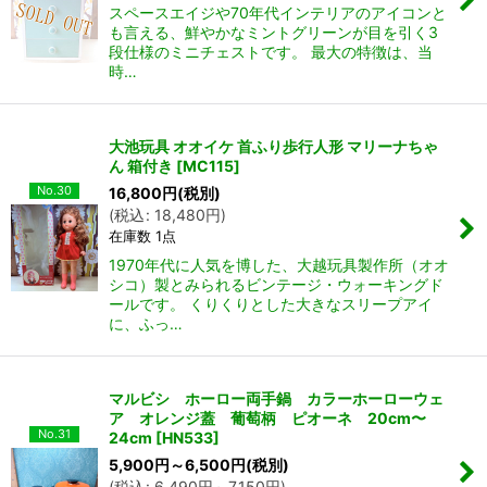
スペースエイジや70年代インテリアのアイコンと
も言える、鮮やかなミントグリーンが目を引く3
段仕様のミニチェストです。 最大の特徴は、当
時…
大池玩具 オオイケ 首ふり歩行人形 マリーナちゃ
ん 箱付き
[
MC115
]
No.30
16,800
円
(税別)
(
税込
:
18,480
円
)
在庫数 1点
1970年代に人気を博した、大越玩具製作所（オオ
シコ）製とみられるビンテージ・ウォーキングド
ールです。 くりくりとした大きなスリープアイ
に、ふっ…
マルビシ ホーロー両手鍋 カラーホーローウェ
ア オレンジ蓋 葡萄柄 ピオーネ 20cm〜
No.31
24cm
[
HN533
]
5,900
円
～6,500
円
(税別)
(
税込
:
6,490
円
～7,150
円
)