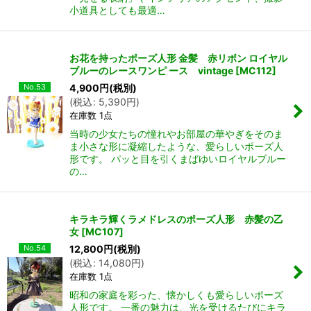
小道具としても最適…
お花を持ったポーズ人形 金髪 赤リボン ロイヤル
ブルーのレースワンピ ース vintage
[
MC112
]
No.53
4,900
円
(税別)
(
税込
:
5,390
円
)
在庫数 1点
当時の少女たちの憧れやお部屋の華やぎをそのま
ま小さな形に凝縮したような、愛らしいポーズ人
形です。 パッと目を引くまばゆいロイヤルブルー
の…
キラキラ輝くラメドレスのポーズ人形 赤髪の乙
女
[
MC107
]
No.54
12,800
円
(税別)
(
税込
:
14,080
円
)
在庫数 1点
昭和の家庭を彩った、懐かしくも愛らしいポーズ
人形です。 一番の魅力は、光を受けるたびにキラ