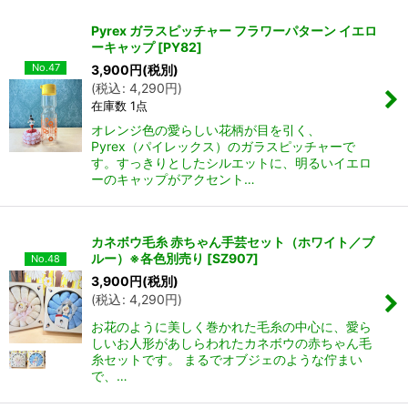
Pyrex ガラスピッチャー フラワーパターン イエロ
ーキャップ
[
PY82
]
No.47
3,900
円
(税別)
(
税込
:
4,290
円
)
在庫数 1点
オレンジ色の愛らしい花柄が目を引く、
Pyrex（パイレックス）のガラスピッチャーで
す。すっきりとしたシルエットに、明るいイエロ
ーのキャップがアクセント…
カネボウ毛糸 赤ちゃん手芸セット（ホワイト／ブ
ルー）※各色別売り
[
SZ907
]
No.48
3,900
円
(税別)
(
税込
:
4,290
円
)
お花のように美しく巻かれた毛糸の中心に、愛ら
しいお人形があしらわれたカネボウの赤ちゃん毛
糸セットです。 まるでオブジェのような佇まい
で、…