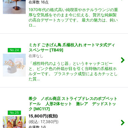
在庫数 16点
1970年代の格式高い純喫茶やホテルラウンジの重
厚な空気感をそのまま今に伝える、贅沢な純銅製
の高台デザートカップです。 最大の魅力は、鈍い
ロ…
ミカド ごきげん鳥 爪楊枝入れ オートマタ式ディ
スペンサー
[
TB49
]
No.24
在庫なし
「感性時代のようじ器」というキャッチコピー
と、ピンク色の外箱が目を引く当時物の爪楊枝ホ
ルダーです。 プラスチック成型によるカチッとし
た質…
希少 ノボル商店 ストライプドレスのポプペット
ドール 人形2体セット 激レア デッドストッ
ク
[
MC117
]
No.25
15,800
円
(税別)
(
税込
:
17,380
円
)
在庫数 1点