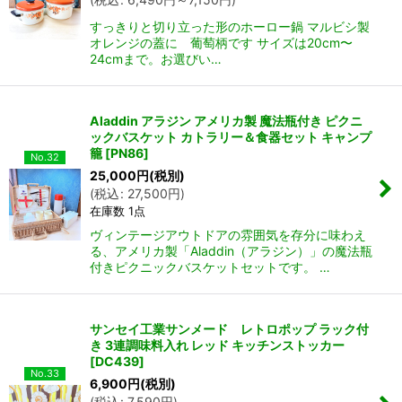
すっきりと切り立った形のホーロー鍋 マルビシ製
オレンジの蓋に 葡萄柄です サイズは20cm〜
24cmまで。お選びい…
Aladdin アラジン アメリカ製 魔法瓶付き ピクニ
ックバスケット カトラリー＆食器セット キャンプ
籠
[
PN86
]
No.32
25,000
円
(税別)
(
税込
:
27,500
円
)
在庫数 1点
ヴィンテージアウトドアの雰囲気を存分に味わえ
る、アメリカ製「Aladdin（アラジン）」の魔法瓶
付きピクニックバスケットセットです。 …
サンセイ工業サンメード レトロポップ ラック付
き 3連調味料入れ レッド キッチンストッカー
[
DC439
]
No.33
6,900
円
(税別)
(
税込
:
7,590
円
)