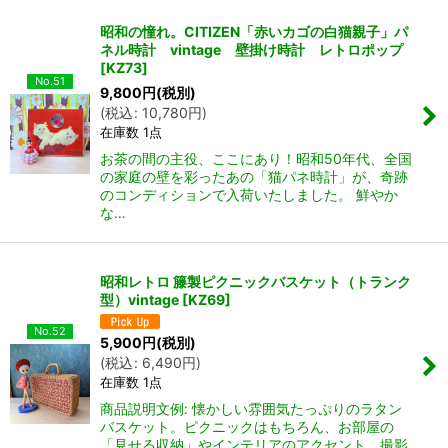
昭和の憧れ。CITIZEN「赤いカゴの白猫親子」パ
ネル時計 vintage 壁掛け時計 レトロポップ
[
KZ73
]
No.51
9,800
円
(税別)
(
税込
:
10,780
円
)
在庫数 1点
お茶の間の主役、ここにあり！昭和50年代、全国
の家庭の壁を彩ったあの「猫パネ時計」が、奇跡
のコンディションで入荷いたしました。 鮮やか
な…
昭和レトロ 籐製ピクニックバスケット（トランク
型）vintage
[
KZ69
]
No.52
5,900
円
(税別)
(
税込
:
6,490
円
)
在庫数 1点
商品説明文例: 懐かしい雰囲気たっぷりのラタン
バスケット。ピクニックはもちろん、お部屋の
「見せる収納」やインテリアのアクセント、撮影