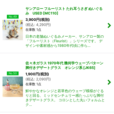
サンアロー フルーリスト たれ耳うさぎ ぬいぐる
み USED
[
MC110
]
No.49
3,900
円
(税別)
(
税込
:
4,290
円
)
在庫数 1点
日本の老舗ぬいぐるみメーカー、サンアロー製の
「フルーリスト（Fleurist）」シリーズです。 デ
ザインや素材感から1980年代頃に作ら…
佐々木ガラス 1970年代 幾何学ウェーブパターン
脚付きデザートグラス オレンジ系
[
JK65
]
No.50
1,900
円
(税別)
(
税込
:
2,090
円
)
在庫数 1点
鮮やかなオレンジと若草色のウェーブ模様がぐる
りと回る、ミッドセンチュリー感たっぷりな脚付
きデザートグラス。 コロンとした丸いフォルムと
ク…