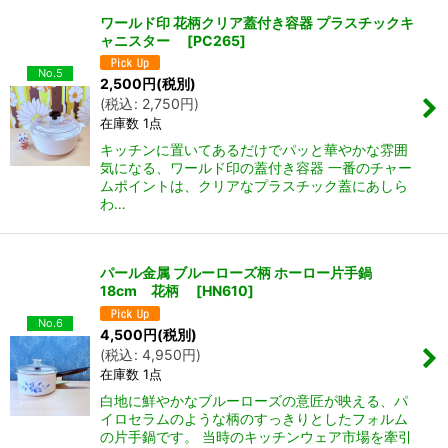
ワールド印 花柄クリア蓋付き容器 プラスチックキ
ャニスター
[
PC265
]
No.5
2,500
円
(税別)
(
税込
:
2,750
円
)
在庫数 1点
キッチンに置いてあるだけでパッと華やかな雰囲
気になる、ワールド印の蓋付き容器 一番のチャー
ムポイントは、クリアなプラスチック蓋にあしら
わ…
パール金属 ブルーローズ柄 ホーロー片手鍋
18cm 花柄
[
HN610
]
No.6
4,500
円
(税別)
(
税込
:
4,950
円
)
在庫数 1点
白地に鮮やかなブルーローズの意匠が映える、パ
イロセラムのような柄のすっきりとしたフォルム
の片手鍋です。 当時のキッチンウェア市場を牽引