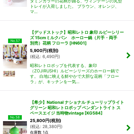
タミンカラーの花柄が踊る、ヴィンテージの丸型
トレイが入荷しました。 ブラウン、オレンジ、
マ…
【デッドストック】昭和レトロ 象印 ルビーシリー
ズ 15cmミルクパン ホーロー鍋（片手・両手
No.57
別売）花柄 フローラ
[
HN601
]
5,900
円
(税別)
(
税込
:
6,490
円
)
昭和レトロポップを代表する、象印
（ZOJIRUSHI）ルビーシリーズのホーロー鍋で
す。 白地に映える鮮やかで大胆な花柄「フロー
ラ」が、キッチンを一気…
【希少】National ナショナル チューリップライト
グリーン 昭和レトロポップ ペンダントライト ス
ペースエイジ 当時物vintage
[
KG584
]
No.58
25,800
円
(税別)
(
税込
:
28,380
円
)
在庫数 1点