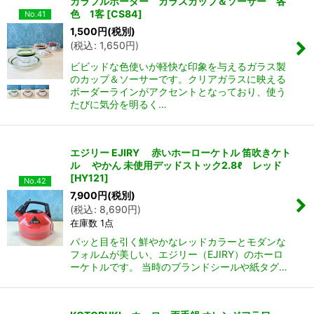
カラフルボーダー ガラスカップ＆ソーサー 各
色 1客
[
CS84
]
No.41
1,500
円
(税別)
(
税込
:
1,650
円
)
ビビッドな色使いが軽快な印象を与えるガラス製
のカップ＆ソーサーです。クリアガラスに映える
ボーダーラインがアクセントとなっており、使う
たびに気分を明るく…
エジリー EJIRY 赤いホーローケトル 笛吹きケト
ル やかん 未使用デッドストック2.8ℓ レッド
[
HY121
]
No.42
7,900
円
(税別)
(
税込
:
8,690
円
)
在庫数 1点
パッと目を引く鮮やかなレッドカラーとモダンな
フォルムが美しい、エジリー（EJIRY）のホーロ
ーケトルです。 当時のブランドシールや紙タグ…