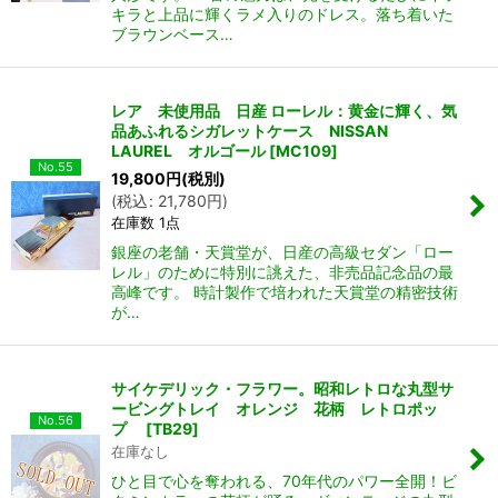
キラと上品に輝くラメ入りのドレス。落ち着いた
ブラウンベース…
レア 未使用品 日産 ローレル：黄金に輝く、気
品あふれるシガレットケース NISSAN
LAUREL オルゴール
[
MC109
]
No.55
19,800
円
(税別)
(
税込
:
21,780
円
)
在庫数 1点
銀座の老舗・天賞堂が、日産の高級セダン「ロー
レル」のために特別に誂えた、非売品記念品の最
高峰です。 時計製作で培われた天賞堂の精密技術
が…
サイケデリック・フラワー。昭和レトロな丸型サ
ービングトレイ オレンジ 花柄 レトロポッ
No.56
プ
[
TB29
]
在庫なし
ひと目で心を奪われる、70年代のパワー全開！ビ