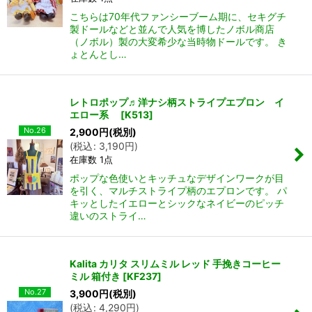
こちらは70年代ファンシーブーム期に、セキグチ
製ドールなどと並んで人気を博したノボル商店
（ノボル）製の大変希少な当時物ドールです。 き
ょとんとし…
レトロポップ♬洋ナシ柄ストライプエプロン イ
エロー系
[
K513
]
No.26
2,900
円
(税別)
(
税込
:
3,190
円
)
在庫数 1点
ポップな色使いとキッチュなデザインワークが目
を引く、マルチストライプ柄のエプロンです。 パ
キッとしたイエローとシックなネイビーのピッチ
違いのストライ…
Kalita カリタ スリムミル レッド 手挽きコーヒー
ミル 箱付き
[
KF237
]
No.27
3,900
円
(税別)
(
税込
:
4,290
円
)