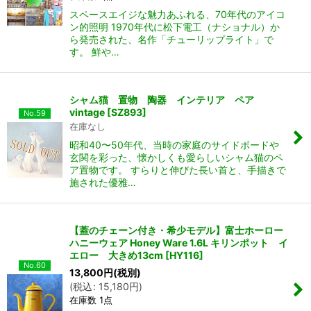
スペースエイジな魅力あふれる、70年代のアイコ
ン的照明 1970年代に松下電工（ナショナル）か
ら発売された、名作「チューリップライト」で
す。 鮮や…
シャム猫 置物 陶器 インテリア ペア
vintage
[
SZ893
]
No.59
在庫なし
昭和40〜50年代、当時の家庭のサイドボードや
玄関を彩った、懐かしくも愛らしいシャム猫のペ
ア置物です。 すらりと伸びた長い首と、手描きで
施された優雅…
【蓋のチェーン付き・希少モデル】富士ホーロー
ハニーウェア Honey Ware 1.6L キリンポット イ
エロー 大きめ13cm
[
HY116
]
No.60
13,800
円
(税別)
(
税込
:
15,180
円
)
在庫数 1点