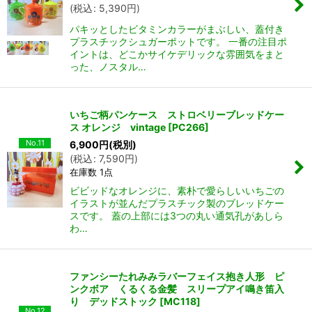
(
税込
:
5,390
円
)
パキッとしたビタミンカラーがまぶしい、蓋付き
プラスチックシュガーポットです。 一番の注目ポ
イントは、どこかサイケデリックな雰囲気をまと
った、ノスタル…
いちご柄パンケース ストロベリーブレッドケー
ス オレンジ vintage
[
PC266
]
No.11
6,900
円
(税別)
(
税込
:
7,590
円
)
在庫数 1点
ビビッドなオレンジに、素朴で愛らしいいちごの
イラストが並んだプラスチック製のブレッドケー
スです。 蓋の上部には3つの丸い通気孔があしら
わ…
ファンシーたれみみラバーフェイス抱き人形 ピ
ンクボア くるくる金髪 スリープアイ鳴き笛入
り デッドストック
[
MC118
]
No.12