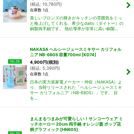
(
税込
:
10,780
円
)
在庫数 1点
美しいブロンズの輝きがキッチンの雰囲気をぐっ
と格上げしてくれる、希少なdaito（ダイトー）の
銅製両手鍋です。 熱伝導率が非常に高い銅製…
NAKASA ヘルシージュースミキサー カリフォル
ニア NB-680S 容量700ml
[
KD74
]
No.38
4,900
円
(税別)
(
税込
:
5,390
円
)
在庫数 1点
日本の実力派家電メーカー・仲佐（NAKASA）よ
り、当時リリースされた「ヘルシージュースミキ
サー カリフォルニア（NB-680S）」です。 目
を…
まんまるつまみが可愛らしい！サンコーウェア ミ
ッチホーロー 20cm 両手鍋 オレンジ蓋 ポップ花
柄グラフィック
[
HN605
]
No.39