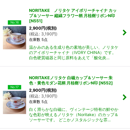
NORITAKE ノリタケ アイボリーチャイナ カッ
プ＆ソーサー 縦縞フラワー柄 月桂樹リボンN印
[
N551
]
No.16
2,900
円
(税別)
(
税込
:
3,190
円
)
在庫数 5点
温かみのある生成り色の素地が美しい、ノリタケ
のアイボリーチャイナ（IVORY CHINA）です。
白色硬質磁器と同じ原料をあえて「酸化炎…
NORITAKEノリタケ 白磁カップ＆ソーサー 朱
色・黄色モダン花柄 月桂樹リボンN印
[
N552
]
No.17
2,900
円
(税別)
(
税込
:
3,190
円
)
在庫数 5点
白く滑らかな白磁に、ヴィンテージ特有の鮮やか
な色彩が映えるノリタケ（Noritake）のカップ＆
ソーサーです。 どこかノスタルジックな雰…