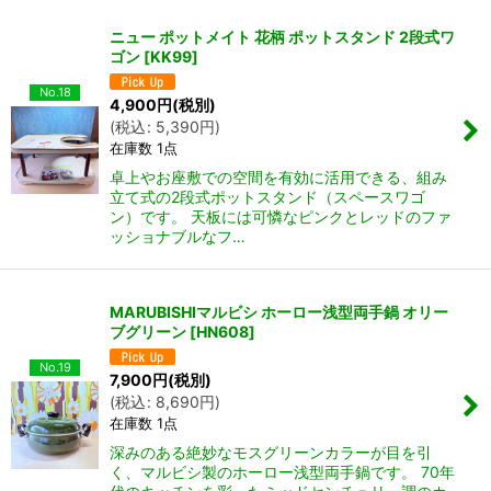
ニュー ポットメイト 花柄 ポットスタンド 2段式ワ
ゴン
[
KK99
]
No.18
4,900
円
(税別)
(
税込
:
5,390
円
)
在庫数 1点
卓上やお座敷での空間を有効に活用できる、組み
立て式の2段式ポットスタンド（スペースワゴ
ン）です。 天板には可憐なピンクとレッドのファ
ッショナブルなフ…
MARUBISHIマルビシ ホーロー浅型両手鍋 オリー
ブグリーン
[
HN608
]
No.19
7,900
円
(税別)
(
税込
:
8,690
円
)
在庫数 1点
深みのある絶妙なモスグリーンカラーが目を引
く、マルビシ製のホーロー浅型両手鍋です。 70年