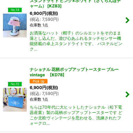
スタンドライト ピンク×ホワイト（さくらんぼチ
ャーム）
[
KZ83
]
No.14
6,900
円
(税別)
(
税込
:
7,590
円
)
在庫数 1点
お洒落なハット（帽子）のシルエットをそのまま
落とし込んだ、遊び心あふれるタッチセンサー機
能搭載の卓上スタンドライトです。 パステルピン
ク…
ナショナル 花柄ポップアップトースター ブルー
vintage
[
KD78
]
No.15
6,900
円
(税別)
(
税込
:
7,590
円
)
在庫数 1点
ちらは70年代に大ヒットしたナショナル（松下電
器産業）製の花柄ポップアップトースターです ど
こか北欧ヴィンテージを思わせる、洗練されたフ
ォークロ…