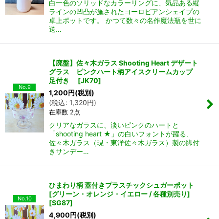
白一色のソリッドなカラーリングに、気品ある縦
ラインの凹凸が施されたヨーロピアンシェイプの
卓上ポットです。 かつて数々の名作魔法瓶を世に
送…
【廃盤】佐々木ガラス Shooting Heart デザート
グラス ピンクハート柄アイスクリームカップ
足付き
[
JK70
]
No.9
1,200
円
(税別)
(
税込
:
1,320
円
)
在庫数 2点
クリアなガラスに、淡いピンクのハートと
「shooting heart ★」の白いフォントが躍る、
佐々木ガラス（現・東洋佐々木ガラス）製の脚付
きサンデー…
ひまわり柄 蓋付きプラスチックシュガーポット
[グリーン・オレンジ・イエロー / 各種別売り]
No.10
[
SG87
]
4,900
円
(税別)