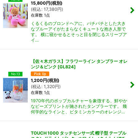
15,800
円
(税別)
(
税込
:
17,380
円
)
在庫数 1点
くるくるのブロンドヘアに、パチパチとした大き
なブルーアイがたまらなくキュートな抱き人形で
す。 横に寝かせるとそっと目を閉じるスリープア
イ…
【佐々木ガラス】フラワーライン タンブラー オレ
ンジ＆ピンク
[
GL824
]
No.13
1,200
円
(税別)
(
税込
:
1,320
円
)
在庫数 1点
1970年代のポップカルチャーを象徴する、鮮やか
なビーズプリントが施されたタンブラーです。 幾
何学的なラインと、ビタミンカラーのオレンジ…
TOUCH 1000 タッチセンサー式 帽子型 テーブル