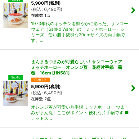
5,900
円
(税別)
(
税込
:
6,490
円
)
在庫数 1点
1970年代のキッチンを鮮やかに彩った、サンコー
ウェア（Sanko Ware）の「ミッチホーロー」シ
リーズ、使い勝手抜群な20cmサイズの両手鍋で
す。…
まんまるつまみが可愛らしい！サンコーウェア
ん堂
ミッチホーロー オレンジ蓋 花柄片手鍋 薔
薇 16cm
[
HN581
]
No.40
5,900
円
(税別)
(
税込
:
6,490
円
)
在庫数 2点
オレンジ蓋が可愛い片手鍋 ミッチホーロー つま
みがまん丸！ここがポイント 便利な片手鍋です ■
デッドス…