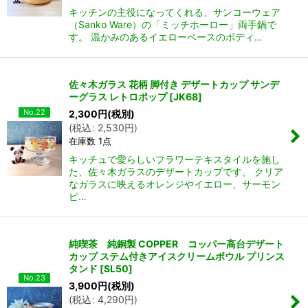
キッチンの主役になってくれる、サンコーウェア
（Sanko Ware）の「ミッチホーロー」両手鍋で
す。 温かみのあるイエローベースのボディ…
佐々木ガラス 花柄 脚付き デザートカップ サンデ
ーグラス レトロポップ
[
JK68
]
No.22
2,300
円
(税別)
(
税込
:
2,530
円
)
在庫数 1点
キッチュで愛らしいフラワーテキスタイルを施し
た、佐々木ガラスのデザートカップです。 クリア
なガラスに映えるオレンジやイエロー、サーモン
ピ…
純喫茶 純銅製 COPPER コッパー高台デザート
カップ ステム付きアイスクリームボウル プリンス
タンド
[
SL50
]
No.23
3,900
円
(税別)
(
税込
:
4,290
円
)