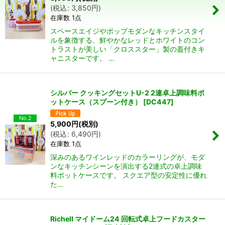
(
税込
:
3,850
円
)
在庫数 1点
スペースエイジやポップモダンなキッチンスタイ
ルを象徴する、鮮やかなレッドとホワイトのコン
トラストが美しい「クロススター」製の蓋付きキ
ャニスターです。 …
シルバー クッキングセットU-2 2連卓上調味料ポ
ットケース（スプーン付き）
[
DC447
]
No.2
5,900
円
(税別)
(
税込
:
6,490
円
)
在庫数 1点
深みのあるワインレッドのカラーリングが、モダ
ンなキッチンシーンを演出する2連式の卓上調味
料ポットケースです。 スクエア型の安定性に優れ
た…
Richell マイドーム24 回転式卓上フードカスター