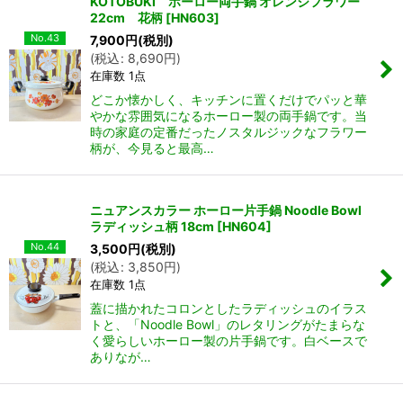
KOTOBUKI ホーロー両手鍋 オレンジフラワー
22cm 花柄
[
HN603
]
No.43
7,900
円
(税別)
(
税込
:
8,690
円
)
在庫数 1点
どこか懐かしく、キッチンに置くだけでパッと華
やかな雰囲気になるホーロー製の両手鍋です。当
時の家庭の定番だったノスタルジックなフラワー
柄が、今見ると最高…
ニュアンスカラー ホーロー片手鍋 Noodle Bowl
ラディッシュ柄 18cm
[
HN604
]
No.44
3,500
円
(税別)
(
税込
:
3,850
円
)
在庫数 1点
蓋に描かれたコロンとしたラディッシュのイラス
トと、「Noodle Bowl」のレタリングがたまらな
く愛らしいホーロー製の片手鍋です。白ベースで
ありなが…