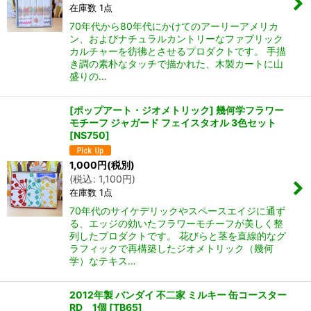
在庫数 1点
70年代から80年代にかけてのアーリーアメリカ
ン、およびナチュラルカントリーなファブリック
カルチャーを彷彿とさせるプロダクトです。 手描
き調の素朴なタッチで描かれた、木製カートに山
盛りの…
[ポップアート・ジオメトリック] 幾何学フラワー
モチーフ ジャガード フェイスタオル 3色セット
[
NS750
]
1,000
円
(税別)
(
税込
:
1,100
円
)
在庫数 1点
70年代のサイケデリックやスペースエイジに通ず
る、エッジの効いたフラワーモチーフが美しく整
列したプロダクトです。 花びらと茎を直線的なグ
ラフィックで再構築したジオメトリック（幾何
学）なテキス…
2012年製 バンダイ 不二家 ミルキー 缶コースター
RD 1個
[
TB65
]