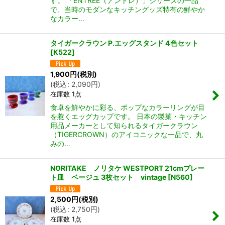
す。 「ENTRÉE（アントレ）」シリーズの一品
で、当時のモダンなキッチングッズ特有の鮮やか
なカラー…
タイガークラウン P.エッグスタンド 4色セット
[
K522
]
1,900
円
(税別)
(
税込
:
2,090
円
)
在庫数 1点
食卓を鮮やかに彩る、ポップなカラーリングが目
を惹くエッグカップです。 日本の製菓・キッチン
用品メーカーとして知られるタイガークラウン
（TIGERCROWN）のアイコニックな一品で、丸
みの…
NORITAKE ノリタケ WESTPORT 21cmプレー
ト皿 ベージュ 3枚セット vintage
[
N560
]
2,500
円
(税別)
(
税込
:
2,750
円
)
在庫数 1点