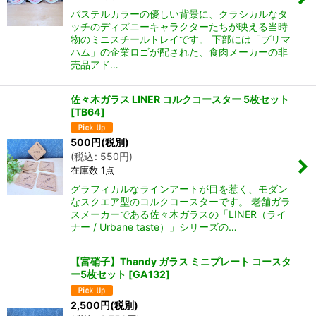
パステルカラーの優しい背景に、クラシカルなタ
ッチのディズニーキャラクターたちが映える当時
物のミニスチールトレイです。 下部には「プリマ
ハム」の企業ロゴが配された、食肉メーカーの非
売品アド…
佐々木ガラス LINER コルクコースター 5枚セット
[
TB64
]
500
円
(税別)
(
税込
:
550
円
)
在庫数 1点
グラフィカルなラインアートが目を惹く、モダン
なスクエア型のコルクコースターです。 老舗ガラ
スメーカーである佐々木ガラスの「LINER（ライ
ナー / Urbane taste）」シリーズの…
【富硝子】Thandy ガラス ミニプレート コースタ
ー5枚セット
[
GA132
]
2,500
円
(税別)