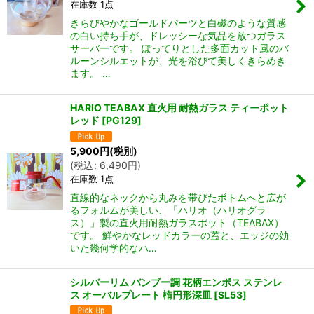
在庫数 1点
きらびやかなゴールドパーツと白磁のような質感
の白い持ち手が、ドレッシーな気品を放つガラス
サーバーです。 ぽってりとした多面カット風のバ
ルーンシルエットが、光を浴びて美しくきらめき
ます。 …
HARIO TEABAX 直火用 耐熱ガラス ティーポット
レッド
[
PG129
]
5,900
円
(税別)
(
税込
:
6,490
円
)
在庫数 1点
直線的なネックから丸みを帯びたボトムへと広が
るフォルムが美しい、「ハリオ（ハリオグラ
ス）」製の直火用耐熱ガラスポット（TEABAX）
です。 鮮やかなレッドカラーの蓋と、エッジの効
いた幾何学的なハ…
シルバーリム バンブー調 花柄エンボス ステンレ
ス オーバルプレート 楕円形深皿
[
SL53
]