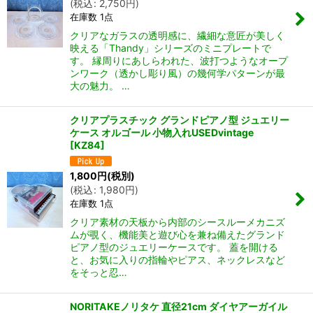
(
税込
:
2,750
円
)
在庫数 1点
クリアなガラスの透明感に、繊細な意匠が美しく
映える「Thandy」シリーズのミニプレートで
す。 縁周りにあしらわれた、波打つようなオープ
ンワーク（透かし彫り風）の幾何学パターンが最
大の魅力。 …
クリアプラスチック グランドピアノ型 ジュエリー
ケース オルゴール 小物入れUSEDvintage
[
KZ84
]
1,800
円
(税別)
(
税込
:
1,980
円
)
在庫数 1点
クリア素材の天板から内部のシースルーメカニズ
ムが覗く、機能美と遊び心を兼ね備えたグランド
ピアノ型のジュエリーケースです。 蓋を開ける
と、お気に入りの指輪やピアス、ネックレスなど
をそっと忍…
NORITAKEノリタケ 直径21cm ダイヤアーガイル