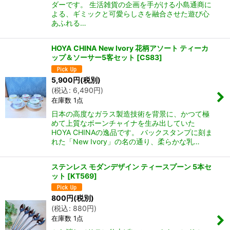
ダーです。 生活雑貨の企画を手がける小島通商に
よる、ギミックと可愛らしさを融合させた遊び心
あふれる…
HOYA CHINA New Ivory 花柄アソート ティーカ
ップ＆ソーサー5客セット
[
CS83
]
5,900
円
(税別)
(
税込
:
6,490
円
)
在庫数 1点
日本の高度なガラス製造技術を背景に、かつて極
めて上質なボーンチャイナを生み出していた
HOYA CHINAの逸品です。 バックスタンプに刻ま
れた「New Ivory」の名の通り、柔らかな乳…
ステンレス モダンデザイン ティースプーン 5本セ
ット
[
KT569
]
800
円
(税別)
(
税込
:
880
円
)
在庫数 1点