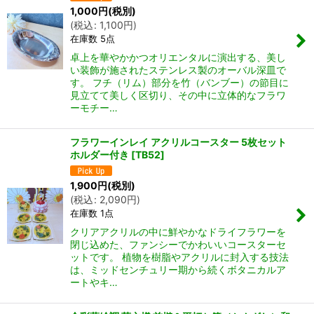
1,000
円
(税別)
(
税込
:
1,100
円
)
在庫数 5点
卓上を華やかかつオリエンタルに演出する、美し
い装飾が施されたステンレス製のオーバル深皿で
す。 フチ（リム）部分を竹（バンブー）の節目に
見立てて美しく区切り、その中に立体的なフラワ
ーモチー…
フラワーインレイ アクリルコースター 5枚セット
ホルダー付き
[
TB52
]
1,900
円
(税別)
(
税込
:
2,090
円
)
在庫数 1点
クリアアクリルの中に鮮やかなドライフラワーを
閉じ込めた、ファンシーでかわいいコースターセ
ットです。 植物を樹脂やアクリルに封入する技法
は、ミッドセンチュリー期から続くボタニカルア
ートやキ…