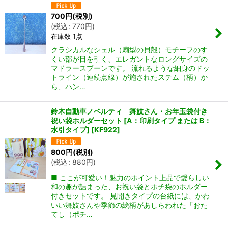
700
円
(税別)
(
税込
:
770
円
)
在庫数 1点
クラシカルなシェル（扇型の貝殻）モチーフのす
くい部が目を引く、エレガントなロングサイズの
マドラースプーンです。 流れるような細身のドッ
トライン（連続点線）が施されたステム（柄）か
ら、ハン…
鈴木自動車ノベルティ 舞妓さん・お年玉袋付き
祝い袋ホルダーセット [A：印刷タイプ または B：
水引タイプ]
[
KF922
]
800
円
(税別)
(
税込
:
880
円
)
■ ここが可愛い！魅力のポイント上品で愛らしい
和の趣が詰まった、お祝い袋とポチ袋のホルダー
付きセットです。 見開きタイプの台紙には、かわ
いい舞妓さんや季節の絵柄があしらわれた「おた
てし（ポチ…