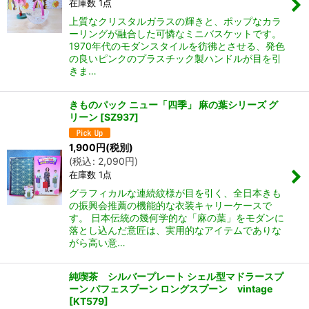
在庫数 1点
上質なクリスタルガラスの輝きと、ポップなカラ
ーリングが融合した可憐なミニバスケットです。
1970年代のモダンスタイルを彷彿とさせる、発色
の良いピンクのプラスチック製ハンドルが目を引
きま…
きものパック ニュー「四季」 麻の葉シリーズ グ
リーン
[
SZ937
]
1,900
円
(税別)
(
税込
:
2,090
円
)
在庫数 1点
グラフィカルな連続紋様が目を引く、全日本きも
の振興会推薦の機能的な衣装キャリーケースで
す。 日本伝統の幾何学的な「麻の葉」をモダンに
落とし込んだ意匠は、実用的なアイテムでありな
がら高い意…
純喫茶 シルバープレート シェル型マドラースプ
ーン パフェスプーン ロングスプーン vintage
[
KT579
]