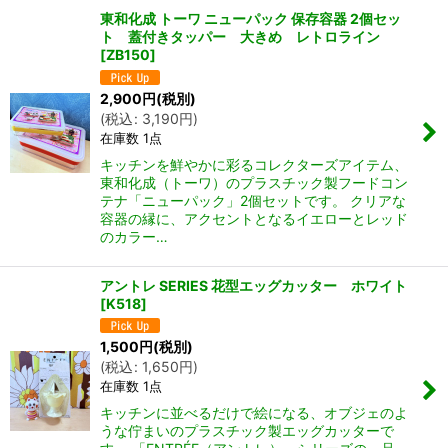
東和化成 トーワ ニューパック 保存容器 2個セッ
ト 蓋付きタッパー 大きめ レトロライン
[
ZB150
]
2,900
円
(税別)
(
税込
:
3,190
円
)
在庫数 1点
キッチンを鮮やかに彩るコレクターズアイテム、
東和化成（トーワ）のプラスチック製フードコン
テナ「ニューパック」2個セットです。 クリアな
容器の縁に、アクセントとなるイエローとレッド
のカラー…
アントレ SERIES 花型エッグカッター ホワイト
[
K518
]
1,500
円
(税別)
(
税込
:
1,650
円
)
在庫数 1点
キッチンに並べるだけで絵になる、オブジェのよ
うな佇まいのプラスチック製エッグカッターで