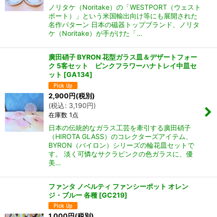
ノリタケ（Noritake）の「WESTPORT（ウェスト
ポート）」という米国輸出向け等にも展開された
名作パターン 日本の磁器トップブランド、ノリタ
ケ（Noritake）が手がけた「…
廣田硝子 BYRON 花型ガラス皿＆デザートフォー
ク 5客セット ピンクフラワーハナトレイ中皿セ
ット
[
GA134
]
2,900
円
(税別)
(
税込
:
3,190
円
)
在庫数 1点
日本の伝統的なガラス工芸を牽引する廣田硝子
（HIROTA GLASS）のコレクターズアイテム、
BYRON（バイロン）シリーズの輪花皿セットで
す。 淡く可憐なサクラピンクの色ガラスに、優
美…
ファンタ ノベルティ ファンシーポット オレン
ジ・ブルー 各種
[
GC219
]
1,000
円
(税別)