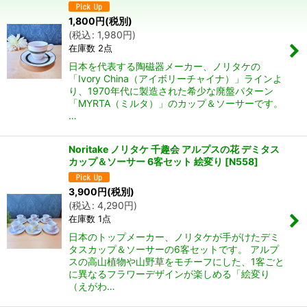
1,800
円
(税別)
絞り込む
(
税込
:
1,980
円
)
在庫数 2点
日本を代表する陶磁器メーカー、ノリタケの
「Ivory China（アイボリーチャイナ）」ラインよ
り、1970年代に製造された希少な廃盤パターン
「MYRTA（ミルタ）」のカップ＆ソーサーです。
…
Noritake ノリタケ 千趣会 アルプスの花 デミタス
カップ＆ソーサー 6客セット 絵変り
[
N558
]
3,900
円
(税別)
(
税込
:
4,290
円
)
在庫数 1点
日本のトップメーカー、ノリタケが手がけたデミ
タスカップ＆ソーサーの6客セットです。 アルプ
スの高山植物や山野草をモチーフにした、1客ごと
に異なるフラワーデザインが楽しめる「絵変り
（えがわ…