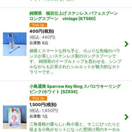
純喫茶 槌目仕上げ ステンレス パフェスプーン
ロングスプーン vintage
[
KT580
]
400
円
(税別)
(
税込
:
440
円
)
在庫数 6点
細長くスマートな持ち手と、小ぶりな先端のバラ
ンスが美しいステンレス製のロングスプーンで
す。 純喫茶のテーブルトップを思わせる、シンプ
ルながらも計算されたシルエットが魅力的なカト
ラリーです…
小島通商 Sparrow Key Ring スパロウキーリング
ピンク/ホワイト
[
SZ934
]
1,500
円
(税別)
(
税込
:
1,650
円
)
在庫数 1点
三角屋根の愛らしい鳥小屋と、そこにぴったりと
収まる小鳥がセットになった壁掛け用のキーホル