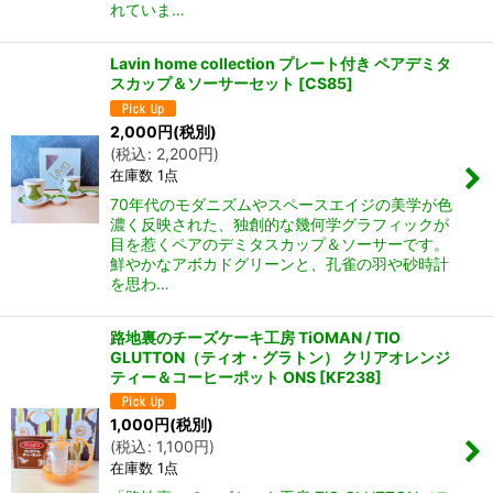
れていま…
Lavin home collection プレート付き ペアデミタ
スカップ＆ソーサーセット
[
CS85
]
2,000
円
(税別)
(
税込
:
2,200
円
)
在庫数 1点
70年代のモダニズムやスペースエイジの美学が色
濃く反映された、独創的な幾何学グラフィックが
ん堂
目を惹くペアのデミタスカップ＆ソーサーです。
鮮やかなアボカドグリーンと、孔雀の羽や砂時計
を思わ…
路地裏のチーズケーキ工房 TiOMAN / TIO
GLUTTON（ティオ・グラトン） クリアオレンジ
ティー＆コーヒーポット ONS
[
KF238
]
1,000
円
(税別)
(
税込
:
1,100
円
)
在庫数 1点