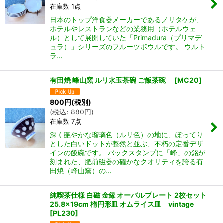
在庫数 1点
日本のトップ洋食器メーカーであるノリタケが、
ホテルやレストランなどの業務用（ホテルウェ
ル）として展開していた「Primadura（プリマデ
ュラ）」シリーズのフルーツボウルです。 ウルト
ラ…
有田焼 峰山窯 ルリ水玉茶碗 ご飯茶碗
[
MC20
]
800
円
(税別)
(
税込
:
880
円
)
在庫数 7点
深く艶やかな瑠璃色（ルリ色）の地に、ぽってり
とした白いドットが整然と並ぶ、不朽の定番デザ
インの飯碗です。 バックスタンプに「峰」の銘が
刻まれた、肥前磁器の確かなクオリティを誇る有
田焼（峰山窯）の…
純喫茶仕様 白磁 金縁 オーバルプレート 2枚セット
25.8×19cm 楕円形皿 オムライス皿 vintage
[
PL230
]