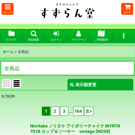
メニュー
カート
カテゴリ
商品検索
ログイン
マイページ
ご利用案内
ホーム
>
全商品
全商品
表示順変更
閉じる
9,792
件
表示数
:
1
2
3
...
164
次
»
在庫あり
Noritake ノリタケ アイボリーチャイナ MYRTA
並び順
:
7018 カップ＆ソーサー vintage
[
N559
]