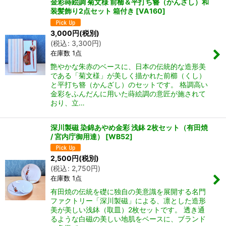
金彩蒔絵調 菊文様 前櫛＆平打ち簪（かんざし）和
装髪飾り2点セット 箱付き
[
VA160
]
3,000
円
(税別)
(
税込
:
3,300
円
)
在庫数 1点
艶やかな朱赤のベースに、日本の伝統的な造形美
である「菊文様」が美しく描かれた前櫛（くし）
と平打ち簪（かんざし）のセットです。 格調高い
金彩をふんだんに用いた蒔絵調の意匠が施されて
おり、立…
深川製磁 染錦あやめ金彩 浅鉢 2枚セット（有田焼
/ 宮内庁御用達）
[
WB52
]
2,500
円
(税別)
(
税込
:
2,750
円
)
在庫数 1点
有田焼の伝統を礎に独自の美意識を展開する名門
ファクトリー「深川製磁」による、凛とした造形
美が美しい浅鉢（取皿）2枚セットです。 透き通
るような白磁の美しい地肌をベースに、ブランド