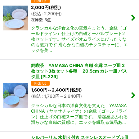
2,000
円
(税別)
(
税込
:
2,200
円
)
在庫数 3点
クラシカルな洋食文化の空気をまとう、金縁（ゴ
ールドライン）仕上げの白磁オーバルプレート2
枚セットです。サイズがオムライスにぴったりな
のも魅力です 滑らかな白磁のテクスチャーに、エ
ッジを美…
純喫茶 YAMASA CHINA 白磁 金縁 スープ皿 2
枚セット3枚セット各種 20.5cm カレー皿 パス
タ皿
[
PL229
]
1,600
円
～2,400
円
(税別)
(
税込
:
1,760
円
～2,640
円
)
クラシカルな日本の洋食文化を支えた、YAMASA
CHINA（ヤマサチャイナ）の金縁（ゴールドライ
ン）仕上げの白磁スープ皿です。 清潔感あふれる
滑らかな白磁の質感に、エッジを縁取る気品あ…
シルバーリム 水切り付き ステンレスオードブル皿