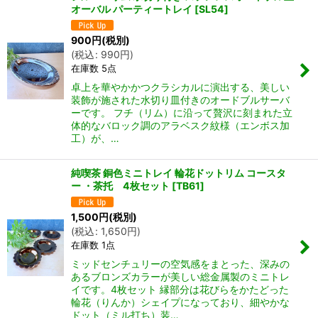
オーバル パーティートレイ
[
SL54
]
900
円
(税別)
(
税込
:
990
円
)
在庫数 5点
卓上を華やかかつクラシカルに演出する、美しい
装飾が施された水切り皿付きのオードブルサーバ
ーです。 フチ（リム）に沿って贅沢に刻まれた立
体的なバロック調のアラベスク紋様（エンボス加
工）が、…
純喫茶 銅色ミニトレイ 輪花ドットリム コースタ
ー ・茶托 4枚セット
[
TB61
]
1,500
円
(税別)
(
税込
:
1,650
円
)
在庫数 1点
ミッドセンチュリーの空気感をまとった、深みの
あるブロンズカラーが美しい総金属製のミニトレ
イです。4枚セット 縁部分は花びらをかたどった
輪花（りんか）シェイプになっており、細やかな
ドット（ミル打ち）装…