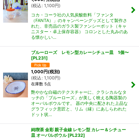
(
税込
:
1,100
円
)
コカ・コーラ社の人気炭酸飲料「ファンタ
（FANTA）」のキャンペーングッズとして製作さ
れた、非売品のガラス製ファンシーポット（キャ
ニスター・卓上保存容器） コロンとした丸みのあ
る懐かしい…
ブルーローズ レモン型カレーシチュー皿 1個〜
[
PL231
]
1,000
円
(税別)
(
税込
:
1,100
円
)
在庫数 5点
艶やかな白磁のテクスチャーに、クラシカルなタ
ッチの「ブルーローズ」が美しく映える陶器製の
オーバルボウルです。 器の中央に配された上品な
グラフィック意匠と、リム（縁）にあしらわれた
ドット状…
純喫茶 金彩 親子金線 レモン型 カレー＆シチュー
皿 オーバルボウル
[
PL232
]