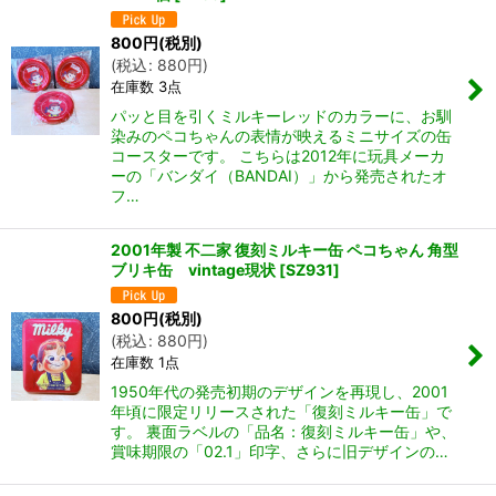
800
円
(税別)
(
税込
:
880
円
)
在庫数 3点
パッと目を引くミルキーレッドのカラーに、お馴
染みのペコちゃんの表情が映えるミニサイズの缶
コースターです。 こちらは2012年に玩具メーカ
ーの「バンダイ（BANDAI）」から発売されたオ
フ…
2001年製 不二家 復刻ミルキー缶 ペコちゃん 角型
ブリキ缶 vintage現状
[
SZ931
]
800
円
(税別)
(
税込
:
880
円
)
在庫数 1点
1950年代の発売初期のデザインを再現し、2001
年頃に限定リリースされた「復刻ミルキー缶」で
す。 裏面ラベルの「品名：復刻ミルキー缶」や、
賞味期限の「02.1」印字、さらに旧デザインの…