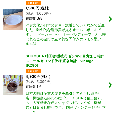
1,500
円
(税別)
(
税込
:
1,650
円
)
在庫数 3点
洋食文化が日本の食卓へ浸透していくなかで誕生
した、独創的な造形美が光るオーバルボウルで
す。 「ベーカー」や「オーバルディープ」とも呼
ばれるこの波打つ立体的な耳付きのレモン型フォ
ルムは…
SEIKOSHA 精工舎 機械式 ゼンマイ目覚まし時計
スモールセコンド仕様 置き時計 vintage
[
KZ80
]
4,900
円
(税別)
(
税込
:
5,390
円
)
在庫数 1点
日本の時計産業の歴史を牽引してきた服部時計
店・機械製造部門の雄「SEIKOSHA（精工舎）」
の、大変端正な佇まいを持つゼンマイ式（機械
式）目覚まし時計です。 国産ヴィンテージ時計マ
ニアの…