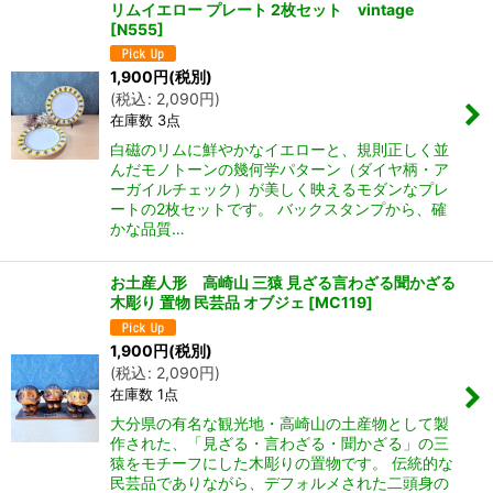
リムイエロー プレート 2枚セット vintage
[
N555
]
1,900
円
(税別)
(
税込
:
2,090
円
)
在庫数 3点
白磁のリムに鮮やかなイエローと、規則正しく並
んだモノトーンの幾何学パターン（ダイヤ柄・ア
ーガイルチェック）が美しく映えるモダンなプレ
ートの2枚セットです。 バックスタンプから、確
かな品質…
お土産人形 高崎山 三猿 見ざる言わざる聞かざる
木彫り 置物 民芸品 オブジェ
[
MC119
]
1,900
円
(税別)
(
税込
:
2,090
円
)
在庫数 1点
大分県の有名な観光地・高崎山の土産物として製
作された、「見ざる・言わざる・聞かざる」の三
猿をモチーフにした木彫りの置物です。 伝統的な
民芸品でありながら、デフォルメされた二頭身の