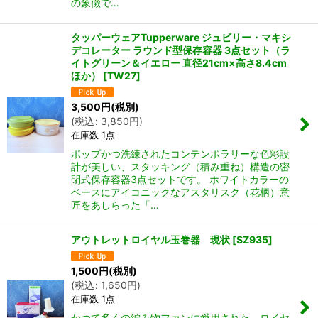
の象徴で…
タッパーウェアTupperware ジュビリー・マキシ
デコレーター ラウンド型保存容器 3点セット（ラ
イトグリーン＆イエロー 直径21cm×高さ8.4cm
ほか）
[
TW27
]
3,500
円
(税別)
(
税込
:
3,850
円
)
在庫数 1点
ポップかつ洗練されたコンテンポラリーな色彩設
計が美しい、スタッキング（積み重ね）構造の密
閉式保存容器3点セットです。 ホワイトカラーの
ベースにアイコニックなアスタリスク（花柄）意
匠をあしらった「…
アウトレットロイヤル玉巻器 現状
[
SZ935
]
1,500
円
(税別)
(
税込
:
1,650
円
)
在庫数 1点
かつて多くの編み物ファンに愛用された、ロイヤ