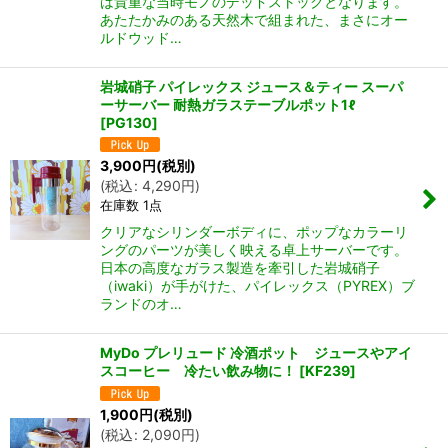
は貴重な当時モノのデッドストックとなります。
あたたかみのある天然木で組まれた、まさにオー
ルドウッド…
岩城硝子 パイレックス ジュース＆ティー スーパ
ーサーバー 耐熱ガラステーブルポット1ℓ
[
PG130
]
3,900
円
(税別)
(
税込
:
4,290
円
)
在庫数 1点
クリアなシリンダーボディに、ポップなカラーリ
ングのパーツが美しく映える卓上サーバーです。
日本の高度なガラス製造を牽引した岩城硝子
（iwaki）が手がけた、パイレックス（PYREX）ブ
ランドのオ…
MyDo プレリュード 冷酒ポット ジュースやアイ
スコーヒー 冷たい飲み物に！
[
KF239
]
1,900
円
(税別)
(
税込
:
2,090
円
)