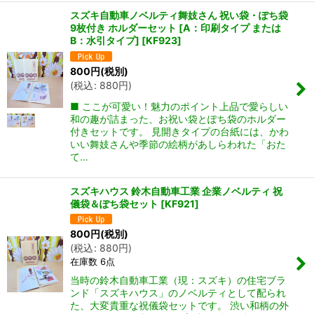
スズキ自動車ノベルティ舞妓さん 祝い袋・ぽち袋
9枚付き ホルダーセット [A：印刷タイプ または
B：水引タイプ]
[
KF923
]
800
円
(税別)
(
税込
:
880
円
)
■ ここが可愛い！魅力のポイント上品で愛らしい
和の趣が詰まった、お祝い袋とぽち袋のホルダー
付きセットです。 見開きタイプの台紙には、かわ
いい舞妓さんや季節の絵柄があしらわれた「おた
て…
スズキハウス 鈴木自動車工業 企業ノベルティ 祝
儀袋＆ぽち袋セット
[
KF921
]
800
円
(税別)
(
税込
:
880
円
)
在庫数 6点
当時の鈴木自動車工業（現：スズキ）の住宅ブラ
ンド「スズキハウス」のノベルティとして配られ
た、大変貴重な祝儀袋セットです。 渋い和柄の外