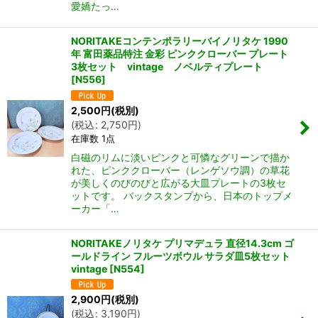
愛嬌たっ…
NORITAKEコンテンポラリーバイノリタケ 1990
年 富田薬品特注 金彩 ピンククローバー プレート
3枚セット vintage ノベルティプレート
[
N556
]
2,500
円
(税別)
(
税込
:
2,750
円
)
在庫数 1点
白磁のリムに淡いピンクと可憐なグリーンで描か
れた、ピンククローバー（レンゲソウ調）の草花
が美しくのびのびと広がる大皿プレートの3枚セ
ットです。 バックスタンプから、日本のトップメ
ーカー「…
NORITAKEノリタケ プリマデュラ 直径14.3cm ゴ
ールドライン フルーツボウル サラダ皿5枚セット
vintage
[
N554
]
2,900
円
(税別)
(
税込
:
3,190
円
)