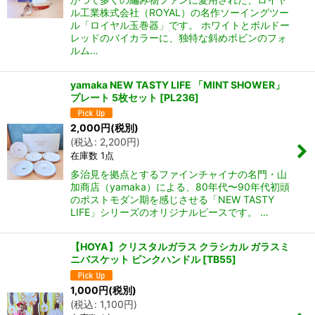
ル工業株式会社（ROYAL）の名作ソーイングツー
ル「ロイヤル玉巻器」です。 ホワイトとボルドー
レッドのバイカラーに、独特な斜めボビンのフォ
ルム…
yamaka NEW TASTY LIFE 「MINT SHOWER」
プレート 5枚セット
[
PL236
]
2,000
円
(税別)
(
税込
:
2,200
円
)
在庫数 1点
多治見を拠点とするファインチャイナの名門・山
加商店（yamaka）による、80年代〜90年代初頭
のポストモダン期を感じさせる「NEW TASTY
LIFE」シリーズのオリジナルピースです。 …
【HOYA】クリスタルガラス クラシカル ガラスミ
ニバスケット ピンクハンドル
[
TB55
]
1,000
円
(税別)
(
税込
:
1,100
円
)