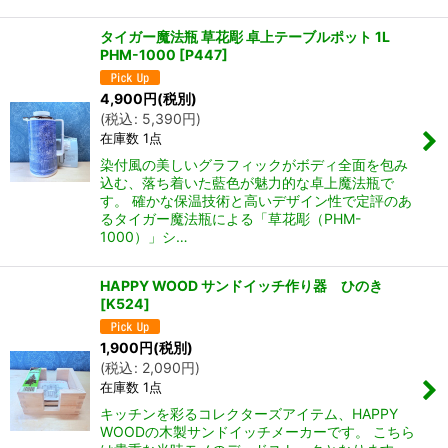
タイガー魔法瓶 草花彫 卓上テーブルポット 1L
PHM-1000
[
P447
]
4,900
円
(税別)
(
税込
:
5,390
円
)
在庫数 1点
染付風の美しいグラフィックがボディ全面を包み
込む、落ち着いた藍色が魅力的な卓上魔法瓶で
す。 確かな保温技術と高いデザイン性で定評のあ
るタイガー魔法瓶による「草花彫（PHM-
1000）」シ…
HAPPY WOOD サンドイッチ作り器 ひのき
[
K524
]
1,900
円
(税別)
(
税込
:
2,090
円
)
在庫数 1点
キッチンを彩るコレクターズアイテム、HAPPY
WOODの木製サンドイッチメーカーです。 こちら