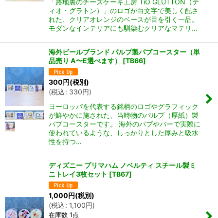
「路地裏のチーズケーキ工房 TiO GLUTTON（テ
ィオ・グラトン）」のロゴが白文字で美しく配さ
れた、クリアオレンジのベースが目を引く一品。
モダンなインテリアにも馴染むクリアなマテリ…
海外ビールブランド パルプ製パブコースター（単
品売り A〜E選べます）
[
TB66
]
300
円
(税別)
(
税込
:
330
円
)
ヨーロッパを代表する銘柄のロゴやグラフィック
が鮮やかに施された、当時物のパルプ（厚紙）製
パブコースターです。 海外のパブやバーで実際に
使われているような、しっかりとした厚みと吸水
性を持つ…
ディズニー プリマハム ノベルティ スチール製ミ
ニトレイ3枚セット
[
TB67
]
1,000
円
(税別)
(
税込
:
1,100
円
)
在庫数 1点