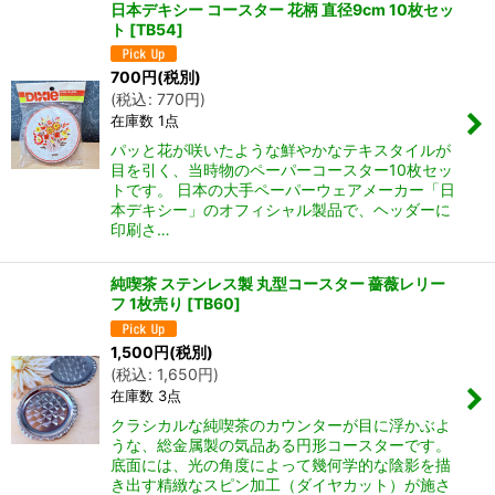
日本デキシー コースター 花柄 直径9cm 10枚セッ
ト
[
TB54
]
700
円
(税別)
(
税込
:
770
円
)
在庫数 1点
パッと花が咲いたような鮮やかなテキスタイルが
目を引く、当時物のペーパーコースター10枚セッ
トです。 日本の大手ペーパーウェアメーカー「日
本デキシー」のオフィシャル製品で、ヘッダーに
印刷さ…
純喫茶 ステンレス製 丸型コースター 薔薇レリー
フ 1枚売り
[
TB60
]
1,500
円
(税別)
(
税込
:
1,650
円
)
在庫数 3点
クラシカルな純喫茶のカウンターが目に浮かぶよ
うな、総金属製の気品ある円形コースターです。
底面には、光の角度によって幾何学的な陰影を描
き出す精緻なスピン加工（ダイヤカット）が施さ