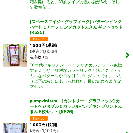
箱を開けると、印刷タイプの祝い袋が3枚、そし
て歌舞伎…
[スペースエイジ・グラフィック] パターンピンク
ハートモチーフ ロングカットふきん ギフトセット
[
K525
]
1,500
円
(税別)
(
税込
:
1,650
円
)
在庫数 1点
70年代のキッチン・インテリアカルチャーを象徴
するような、鮮烈なカラーリングと潔いグラフィ
カルなパターンが目を引くプロダクトです。 ヘリ
（上下の端）にあしらわれた、目の覚めるような
マゼン…
pumpkinfarm [カントリー・グラフィック] カ
ートベジタブル＆カラフルパンプキン プリントふ
きん 5枚セット
[
K526
]
1,000
円
(税別)
(
税込
:
1,100
円
)