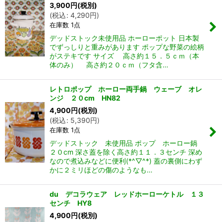
3,900
円
(税別)
(
税込
:
4,290
円
)
在庫数 1点
デッドストック未使用品 ホーローポット 日本製
でずっしりと重みがあります ポップな野菜の絵柄
がステキです サイズ 高さ約１５．５ｃｍ（本
体のみ） 高さ約２０ｃｍ（フタ含…
レトロポップ ホーロー両手鍋 ウェーブ オレ
ンジ ２０cm HN82
4,900
円
(税別)
(
税込
:
5,390
円
)
在庫数 1点
デッドストック 未使用品 ポップ ホーロー鍋
２０cm 深さ蓋を除く高さ約１１．３センチ 深め
なので煮込みなどに便利(*^▽^*) 蓋の裏側にわず
かに２ミリほどの傷のようなも…
du デコラウェア レッドホーローケトル １３
センチ HY8
4,900
円
(税別)