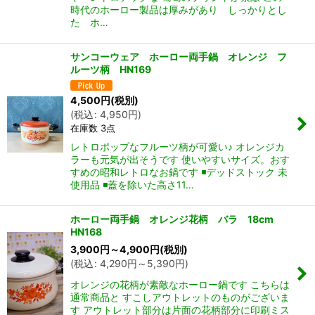
時代のホーロー製品は厚みがあり しっかりとし
た ホ…
サンコーウェア ホーロー両手鍋 オレンジ フ
ルーツ柄 HN169
4,500
円
(税別)
(
税込
:
4,950
円
)
在庫数 3点
レトロポップなフルーツ柄が可愛い♪ オレンジカ
ラーも元気が出そうです 使いやすいサイズ。おす
すめの昭和レトロなお鍋です ◾️デッドストック 未
使用品 ◾️蓋を除いた高さ11…
ホーロー両手鍋 オレンジ花柄 バラ 18cm
HN168
3,900
円
～4,900
円
(税別)
(
税込
:
4,290
円
～5,390
円
)
オレンジの花柄が素敵なホーロー鍋です こちらは
通常商品と すこしアウトレットのものがございま
す アウトレット部分は片面の花柄部分に印刷ミス