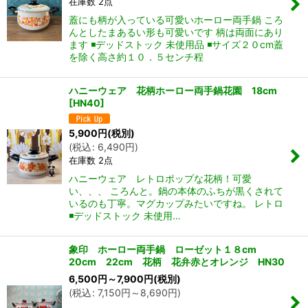
在庫数 2点
蓋にも柄が入っている可愛いホーロー両手鍋 ころ
んとしたまあるい形も可愛いです 柄は両面にあり
ます ◾️デッドストック 未使用品 ◾️サイズ２０cm蓋
を除く高さ約１０．５センチ程
ハニーウェア 花柄ホーロー両手鍋花園 18cm
[
HN40
]
5,900
円
(税別)
(
税込
:
6,490
円
)
在庫数 2点
ハニーウェア レトロポップな花柄！可愛
い、、、 ころんと。鍋の本体のふちが黒くされて
いるのも丁寧。マグカップみたいですね。 レトロ
◾️デッドストック 未使用…
象印 ホーロー両手鍋 ローゼット１８cm
20cm 22cm 花柄 花弁赤とオレンジ HN30
6,500
円
～7,900
円
(税別)
(
税込
:
7,150
円
～8,690
円
)