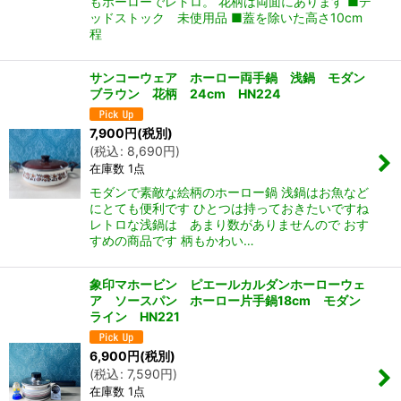
もホーローでレトロ。 花柄は両面にあります ■デ
ッドストック 未使用品 ■蓋を除いた高さ10cm
程
サンコーウェア ホーロー両手鍋 浅鍋 モダン
ブラウン 花柄 24cm HN224
7,900
円
(税別)
(
税込
:
8,690
円
)
在庫数 1点
モダンで素敵な絵柄のホーロー鍋 浅鍋はお魚など
にとても便利です ひとつは持っておきたいですね
レトロな浅鍋は あまり数がありませんので おす
すめの商品です 柄もかわい…
象印マホービン ピエールカルダンホーローウェ
ア ソースパン ホーロー片手鍋18cm モダン
ライン HN221
6,900
円
(税別)
(
税込
:
7,590
円
)
在庫数 1点