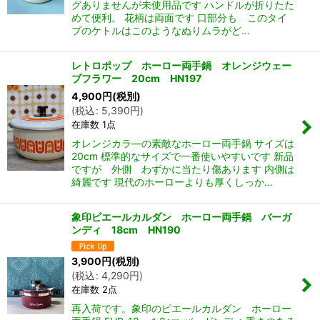
グありませんが未使用品です ハンドルが折りたた
めて便利。 花柄は両面です 口部分も このタイ
プのケトルはこのようなぬりムラがど…
レトロポップ ホーロー両手鍋 オレンジウェー
ブフラワー 20cm HN197
4,900
円
(税別)
(
税込
:
5,390
円
)
在庫数 1点
オレンジカラ―の素敵なホーロー両手鍋 サイズは
20cm 標準的なサイズで一番使いやすいです 新品
ですが 外側 わずかに当たり傷あります 内側は
綺麗です 現代のホーローよりも厚くしっか…
象印ピエールカルダン ホーロー両手鍋 バーガ
ンディ 18cm HN190
3,900
円
(税別)
(
税込
:
4,290
円
)
在庫数 2点
再入荷です。象印のピエールカルダン ホーロー