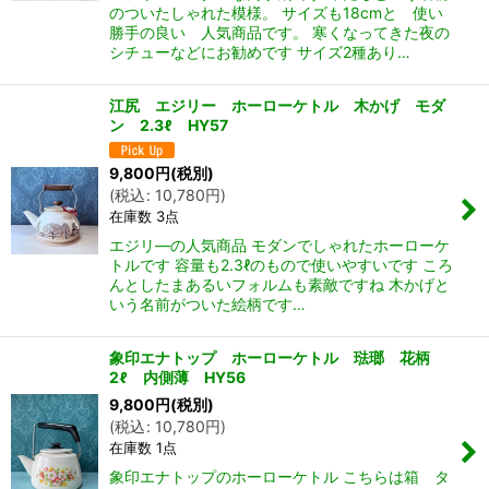
のついたしゃれた模様。 サイズも18cmと 使い
勝手の良い 人気商品です。 寒くなってきた夜の
シチューなどにお勧めです サイズ2種あり…
江尻 エジリー ホーローケトル 木かげ モダ
ン 2.3ℓ HY57
9,800
円
(税別)
(
税込
:
10,780
円
)
在庫数 3点
エジリ―の人気商品 モダンでしゃれたホーローケ
トルです 容量も2.3ℓのもので使いやすいです ころ
んとしたまあるいフォルムも素敵ですね 木かげと
いう名前がついた絵柄です…
象印エナトップ ホーローケトル 琺瑯 花柄
2ℓ 内側薄 HY56
9,800
円
(税別)
(
税込
:
10,780
円
)
在庫数 1点
象印エナトップのホーローケトル こちらは箱 タ