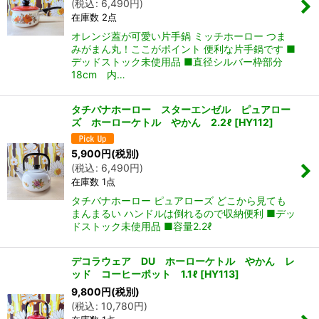
(
税込
:
6,490
円
)
在庫数 2点
オレンジ蓋が可愛い片手鍋 ミッチホーロー つま
みがまん丸！ここがポイント 便利な片手鍋です ■
デッドストック未使用品 ■直径シルバー枠部分
18cm 内…
タチバナホーロー スターエンゼル ピュアロー
ズ ホーローケトル やかん 2.2ℓ
[
HY112
]
5,900
円
(税別)
(
税込
:
6,490
円
)
在庫数 1点
タチバナホーロー ピュアローズ どこから見ても
まんまるい ハンドルは倒れるので収納便利 ■デッ
ドストック未使用品 ■容量2.2ℓ
デコラウェア DU ホーローケトル やかん レ
ッド コーヒーポット 1.1ℓ
[
HY113
]
9,800
円
(税別)
(
税込
:
10,780
円
)