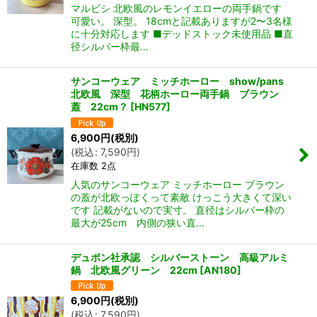
マルビシ 北欧風のレモンイエローの両手鍋です
可愛い。 深型。 18cmと記載ありますが2〜3名様
に十分対応します ■デッドストック未使用品 ■直
径シルバー枠最…
サンコーウェア ミッチホーロー show/pans
北欧風 深型 花柄ホーロー両手鍋 ブラウン
蓋 22cm？
[
HN577
]
6,900
円
(税別)
(
税込
:
7,590
円
)
在庫数 2点
人気のサンコーウェア ミッチホーロー ブラウン
の蓋が北欧っぽくって素敵 けっこう大きくて深い
です 記載がないので実寸。 直径はシルバー枠の
最大が25cm 内側の狭い直…
デュポン社承認 シルバーストーン 高級アルミ
鍋 北欧風グリーン 22cm
[
AN180
]
6,900
円
(税別)
(
税込
:
7,590
円
)