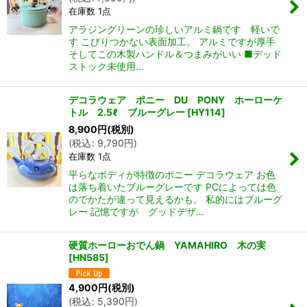
在庫数 1点
アラジングリーンの珍しいアルミ鍋です 軽いで
す こびりつかない表面加工。 アルミですが厚手
そしてこの木製ハンドル＆つまみがいい ■デッド
ストック未使用…
デコラウェア ポニー DU PONY ホーローケ
トル 2.5ℓ ブルーグレー
[
HY114
]
8,900
円
(税別)
(
税込
:
9,790
円
)
在庫数 1点
平らなボディが特徴のポニー デコラウェア お色
は落ち着いたブルーグレーです PCによっては色
のでかたが違って見えるかも。 私的にはブルーグ
レー 記憶ですが グッドデザ…
硬質ホーローおでん鍋 YAMAHIRO 木の実
[
HN585
]
4,900
円
(税別)
(
税込
:
5,390
円
)