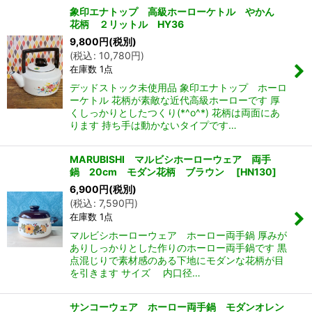
象印エナトップ 高級ホーローケトル やかん
花柄 ２リットル HY36
9,800
円
(税別)
(
税込
:
10,780
円
)
在庫数 1点
デッドストック未使用品 象印エナトップ ホーロ
ーケトル 花柄が素敵な近代高級ホーローです 厚
くしっかりとしたつくり(*^o^*) 花柄は両面にあ
ります 持ち手は動かないタイプです…
MARUBISHI マルビシホーローウェア 両手
鍋 20cm モダン花柄 ブラウン
[
HN130
]
6,900
円
(税別)
(
税込
:
7,590
円
)
在庫数 1点
マルビシホーローウェア ホーロー両手鍋 厚みが
ありしっかりとした作りのホーロー両手鍋です 黒
点混じりで素材感のある下地にモダンな花柄が目
を引きます サイズ 内口径…
サンコーウェア ホーロー両手鍋 モダンオレン