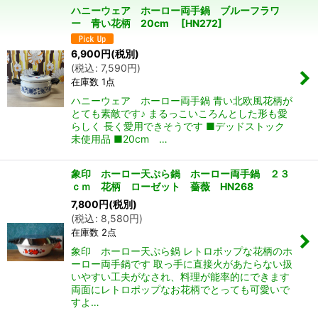
ハニーウェア ホーロー両手鍋 ブルーフラワ
並び順
:
ー 青い花柄 20cm
[
HN272
]
6,900
円
(税別)
絞り込む
(
税込
:
7,590
円
)
在庫数 1点
ハニーウェア ホーロー両手鍋 青い北欧風花柄が
とても素敵です♪ まるっこいころんとした形も愛
らしく 長く愛用できそうです ■デッドストック
未使用品 ■20cm …
象印 ホーロー天ぷら鍋 ホーロー両手鍋 ２３
ｃｍ 花柄 ローゼット 薔薇 HN268
7,800
円
(税別)
(
税込
:
8,580
円
)
在庫数 2点
象印 ホーロー天ぷら鍋 レトロポップな花柄のホ
ーロー両手鍋です 取っ手に直接火があたらない扱
いやすい工夫がなされ、料理が能率的にできます
両面にレトロポップなお花柄でとっても可愛いで
すよ…