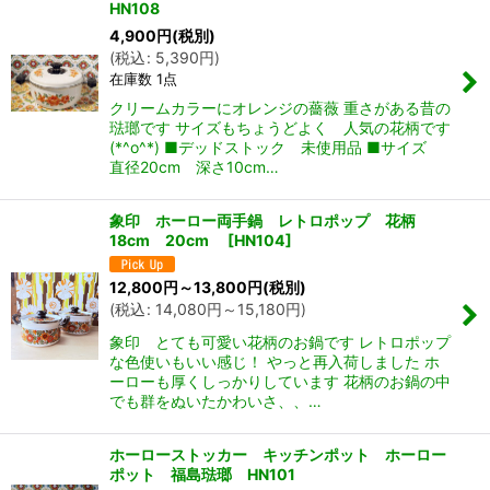
HN108
4,900
円
(税別)
(
税込
:
5,390
円
)
在庫数 1点
クリームカラーにオレンジの薔薇 重さがある昔の
琺瑯です サイズもちょうどよく 人気の花柄です
(*^o^*) ■デッドストック 未使用品 ■サイズ
直径20cm 深さ10cm…
象印 ホーロー両手鍋 レトロポップ 花柄
18cm 20cm
[
HN104
]
12,800
円
～13,800
円
(税別)
(
税込
:
14,080
円
～15,180
円
)
象印 とても可愛い花柄のお鍋です レトロポップ
な色使いもいい感じ！ やっと再入荷しました ホ
ーローも厚くしっかりしています 花柄のお鍋の中
でも群をぬいたかわいさ、、…
ホーローストッカー キッチンポット ホーロー
ポット 福島琺瑯 HN101