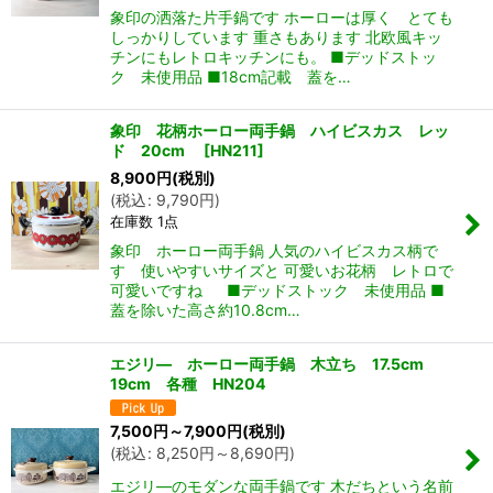
象印の洒落た片手鍋です ホーローは厚く とても
しっかりしています 重さもあります 北欧風キッ
チンにもレトロキッチンにも。 ■デッドストッ
ク 未使用品 ■18cm記載 蓋を…
象印 花柄ホーロー両手鍋 ハイビスカス レッ
ド 20cm
[
HN211
]
8,900
円
(税別)
(
税込
:
9,790
円
)
在庫数 1点
象印 ホーロー両手鍋 人気のハイビスカス柄で
す 使いやすいサイズと 可愛いお花柄 レトロで
可愛いですね ■デッドストック 未使用品 ■
蓋を除いた高さ約10.8cm…
エジリ― ホーロー両手鍋 木立ち 17.5cm
19cm 各種 HN204
7,500
円
～7,900
円
(税別)
(
税込
:
8,250
円
～8,690
円
)
エジリ―のモダンな両手鍋です 木だちという名前