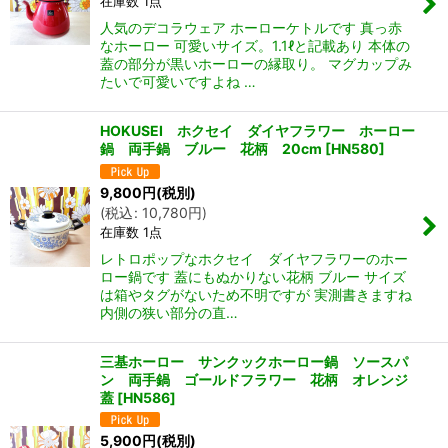
在庫数 1点
人気のデコラウェア ホーローケトルです 真っ赤
なホーロー 可愛いサイズ。1.1ℓと記載あり 本体の
蓋の部分が黒いホーローの縁取り。 マグカップみ
たいで可愛いですよね …
HOKUSEI ホクセイ ダイヤフラワー ホーロー
鍋 両手鍋 ブルー 花柄 20cm
[
HN580
]
9,800
円
(税別)
(
税込
:
10,780
円
)
在庫数 1点
レトロポップなホクセイ ダイヤフラワーのホー
ロー鍋です 蓋にもぬかりない花柄 ブルー サイズ
は箱やタグがないため不明ですが 実測書きますね
内側の狭い部分の直…
三基ホーロー サンクックホーロー鍋 ソースパ
ン 両手鍋 ゴールドフラワー 花柄 オレンジ
蓋
[
HN586
]
5,900
円
(税別)