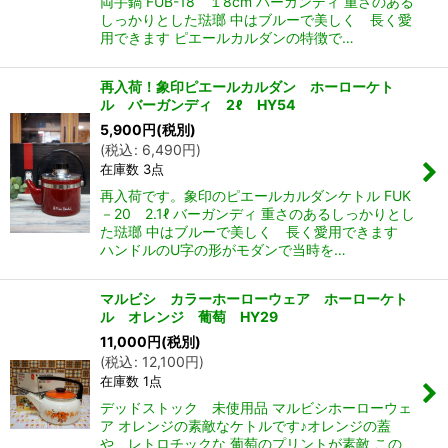
両手鍋 FUB-18 １8cm バーガンディ 重さのある
しっかりとした琺瑯 中はブルーで美しく 長く愛
用できます ピエールカルダンの特徴で…
再入荷！象印ピエールカルダン ホーローケト
ル バーガンディ 2ℓ HY54
5,900
円
(税別)
(
税込
:
6,490
円
)
在庫数 3点
再入荷です。象印のピエールカルダンケトル FUK
－20 2.1ℓ バーガンディ 重さのあるしっかりとし
た琺瑯 中はブルーで美しく 長く愛用できます
ハンドルのU字の形がモダンで当時を…
マルビシ カラーホーローウェア ホーローケト
ル オレンジ 葡萄 HY29
11,000
円
(税別)
(
税込
:
12,100
円
)
在庫数 1点
デッドストック 未使用品 マルビシホーローウェ
ア オレンジの素敵なケトルです♪オレンジの蓋
や レトロチックな 葡萄のプリントが素敵 この