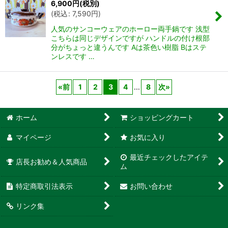
6,900
円
(税別)
(
税込
:
7,590
円
)
人気のサンコーウェアのホーロー両手鍋です 浅型
こちらは同じデザインですが ハンドルの付け根部
分がちょっと違うんです Aは茶色い樹脂 Bはステ
ンレスです …
«
前
1
2
3
4
...
8
次
»
ホーム
ショッピングカート
マイページ
お気に入り
最近チェックしたアイテ
店長お勧め＆人気商品
ム
特定商取引法表示
お問い合わせ
リンク集