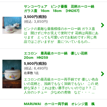
サンコーウェア ピンク薔薇 花柄ホーロー鍋
ガラス蓋 16cm 18cm
[
HN267
]
3,500
円
(税別)
(
税込
:
3,850
円
)
ピンクの素敵な薔薇模様のホーロー鍋 ガラス蓋
は 開けずに中が見えて便利です 花柄は両面にあ
ります とっても可愛いのでお勧めです♪ 同じ商
品ではございますが 蓋についているもの…
エコロン 最高級ホーロー鍋 優しい花柄
20cm HN259
5,900
円
(税別)
(
税込
:
6,490
円
)
在庫数 1点
エコロンの最高級ホーロー両手鍋です 優しい色合
いの花柄と、浅鍋でもなく深鍋でもない この 絶
妙な深さ！ これは使い勝手がいいのでは？？ 二
人分のシチュー 少なめの煮物 など・・・ …
MARUWAI ホーロー両手鍋 オレンジ蓋 楓