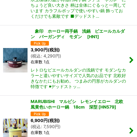
ちょうど良い大きさ 柄は全体にぐるっと一周して
います カラフルポップで使いやすい鍋 飾ってお
くだけでも素敵です ■デッドスト…
象印 ホーロー両手鍋 浅鍋 ピエールカルダ
ン バーガンディ モダン
[
HN1
]
3,900
円
(税別)
(
税込
:
4,290
円
)
在庫数 1点
レトロなピエールカルダンの浅鍋です モダンなカ
ラーと遣いやすいサイズで人気のお品です 北欧好
きなかたにもお勧め。 つまみの円形がカルダンの
特徴です ◾️デッドストッ…
MARUBISHI マルビシ レモンイエロー 北欧
風黄色いホーロー鍋 18cm 深型
[
HN579
]
6,900
円
(税別)
(
税込
:
7,590
円
)
在庫数 1点