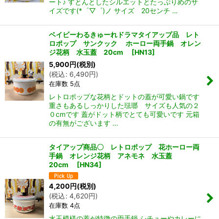
ート♪ すとんとしたシルエットとたっぷりめのサ
イズです(*゜▽゜)ノ サイズ 20センチ …
ベイビーわるきゅーれドラマタイアップ品 レト
ロポップ サンクック ホーロー両手鍋 オレン
ジ花柄 水玉蓋 20cm
[
HN13
]
5,900
円
(税別)
(
税込
:
6,490
円
)
在庫数 5点
レトロポップな花柄とドットの蓋が可愛い鍋です
重さもあるしっかりした琺瑯 サイズも人気の２
０cmです 蓋がドット柄でとても可愛いです 元箱
の有無がございます …
タイアップ商品〇 レトロポップ 花ホーロー両
手鍋 オレンジ花柄 アネモネ 水玉蓋
20cm
[
HN34
]
4,200
円
(税別)
(
税込
:
4,620
円
)
在庫数 4点
水玉模様の蓋が特徴の両手鍋 シチューやカレーに