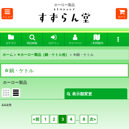
ホーロー製品
メニュー
カート
カテゴリ
商品検索
ログイン
マイページ
ご利用案内
ホーム
>
★ホーロー製品｛鍋・ケトル他｝
>
☆鍋・ケトル
☆鍋・ケトル
ホーロー製品
表示順変更
閉じる
444
件
表示数
:
«
前
1
2
3
4
...
8
次
»
在庫あり