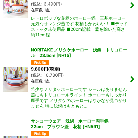
(
税込
:
6,490
円
)
在庫数 1点
レトロポップな花柄のホーロー鍋 三基ホーロー
元気なオレンジ蓋です 花柄もかわいい！ ■デッド
ストック未使用品 ■20cm記載 蓋を除いた高さ
約11cm程
NORITAKE ノリタケホーロー 浅鍋 トリコロー
ル 23.5cm
[
NH15
]
9,800
円
(税別)
(
税込
:
10,780
円
)
在庫数 1点
希少なノリタケホーローです シールはありません
蓋にもトリコロールライン！ ホーローもしっかり
厚手です ノリタケのホーローはなかなか見つかり
ません 特に浅鍋はもともと…
サンコーウェア 浅鍋 ホーロー両手鍋
22cm ブラウン蓋 花柄
[
HN591
]