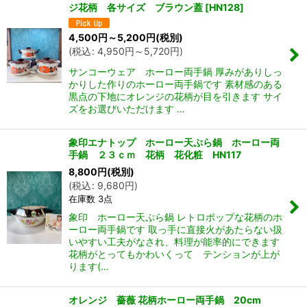
ジ花柄 各サイズ ブラウン蓋
[
HN128
]
4,500
円
～5,200
円
(税別)
(
税込
:
4,950
円
～5,720
円
)
サンコーウェア ホーロー両手鍋 厚みがありしっ
かりした作りのホーロー両手鍋です 素材感のある
黒点の下地にオレンジの花柄が目を引きます サイ
ズをお選びいただけます …
象印エナトップ ホーロー天ぷら鍋 ホーロー両
手鍋 ２３ｃｍ 花柄 花化粧 HN117
8,800
円
(税別)
(
税込
:
9,680
円
)
在庫数 3点
象印 ホーロー天ぷら鍋 レトロポップな花柄のホ
ーロー両手鍋です 取っ手に直接火があたらない扱
いやすい工夫がなされ、料理が能率的にできます
花柄がとってもかわいくって テンションが上が
ります(…
オレンジ 薔薇 花柄ホーロー両手鍋 20cm