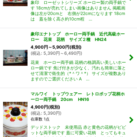
象印 ローゼットシリーズ ホーロー製の両手鍋で
す 18cmが売れてしまい画像はありません 掲載画
像は左が20cmと 右側が22cmになります 18cm
は 蓋を除く高さ約10cm程 …
象印エナトップ ホーロー両手鍋 近代高級ホー
ロー 花束 花柄 サイズ２種 HN24
4,900
円
～5,900
円
(税別)
(
税込
:
5,390
円
～6,490
円
)
花束 ホーロー両手鍋 花柄の格調高い美しいホー
ん堂
ロー鍋です 焦げ付きが少なく、汚れも簡単に落と
せて清潔で衛生的（*＾ワ＾*） サイズが複数あり
ますのでご選択ください A …
マルワイ トップウェアー レトロポップ花柄ホ
ーロー両手鍋 20cm HN16
4,900
円
(税別)
(
税込
:
5,390
円
)
在庫数 1点
デッドストック 未使用品 赤と黄色の花柄がビビ
ットな両手鍋です 蓋に可愛い花柄 とってもキュ