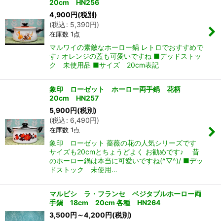
20cm HN256
4,900
円
(税別)
(
税込
:
5,390
円
)
在庫数 1点
マルワイの素敵なホーロー鍋 レトロでおすすめで
す♪ オレンジの蓋も可愛いですね ■デッドストッ
ク 未使用品 ■サイズ 20cm表記
象印 ローゼット ホーロー両手鍋 花柄
20cm HN257
5,900
円
(税別)
(
税込
:
6,490
円
)
在庫数 1点
象印 ローゼット 薔薇の花の人気シリーズです
サイズも20cmとちょうどよく お勧めです♪ 昔
のホーロー鍋は本当に可愛いですね(^▽^)/ ■デッ
ドストック 未使用…
マルビシ ラ・フランセ ベジタブルホーロー両
手鍋 18cm 20cm 各種 HN264
3,500
円
～4,200
円
(税別)