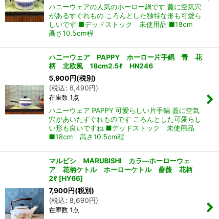
ハニーウェアの人気のホーロー鍋です 蓋に空気穴
があるすぐれもの ころんとした独特な形も可愛ら
しいです ■デッドストック 未使用品 ■18cm
高さ10.5cm程
ハニーウェア PAPPY ホーロー片手鍋 青 花
柄 北欧風 18cm2.5ℓ HN246
5,900
円
(税別)
(
税込
:
6,490
円
)
在庫数 1点
ハニーウェア PAPPY 可愛らしい片手鍋 蓋に空気
穴があいたすぐれものです ころんとした可愛らし
い形も良いですね ■デッドストック 未使用品
■18cm 高さ10.5cm程
マルビシ MARUBISHI カラ―ホーローウェ
ア 花柄ケトル ホーローケトル 薔薇 花柄
2ℓ
[
HY66
]
7,900
円
(税別)
(
税込
:
8,690
円
)
在庫数 1点