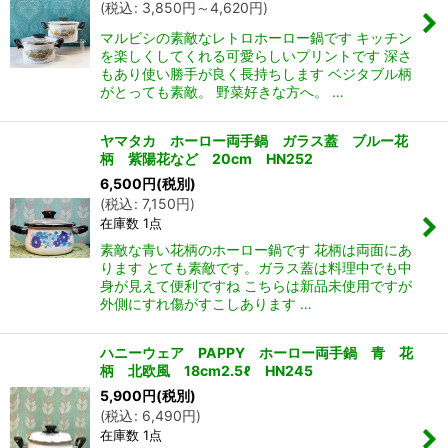
(
税込
:
3,850
円
～4,620
円
)
マルビシの素敵なレトロホーロー鍋です キッチン
を楽しくしてくれる可愛らしいプリントです 深さ
もあり使い勝手が良く長持ちします ベジタブル柄
がとっても素敵。 野菜好きな方へ。 …
ヤマタカ ホーロー両手鍋 ガラス蓋 ブルー花
柄 紫陽花など 20cm HN252
6,500
円
(税別)
(
税込
:
7,150
円
)
在庫数 1点
素敵な青い花柄のホーロー鍋です 花柄は両面にあ
ります とても素敵です。ガラス蓋は料理中でも中
身が見えて便利ですね こちらは新品未使用ですが
外側にすれ傷がすこしあります …
ハニーウェア PAPPY ホーロー両手鍋 青 花
柄 北欧風 18cm2.5ℓ HN245
5,900
円
(税別)
(
税込
:
6,490
円
)
在庫数 1点