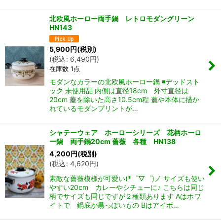
北欧風ホーロー両手鍋 レトロモダングリーン
HN143
5,900
円
(税別)
(
税込
:
6,490
円
)
在庫数 1点
モダンなカラーの北欧風ホーロー鍋 ◾️デッドスト
ック 未使用品 内側は直径18cm 外寸直径は
20cm 蓋を除いた高さ10.5cm程 蓋や本体に描か
れているモダンプリントが…
シャテーウェア ホーローシリーズ 花柄ホーロ
ー鍋 両手鍋20cm 薔薇 各種 HN138
4,200
円
(税別)
(
税込
:
4,620
円
)
素敵な薔薇模様が可愛い(*゜▽゜)ノ サイズも使い
やすい20cm カレーやシチューに♪ こちらは同じ
柄でサイズも同じですが２種類あります Aはホワ
イトで 鍋底が黒っぽいもの Bはアイボ…