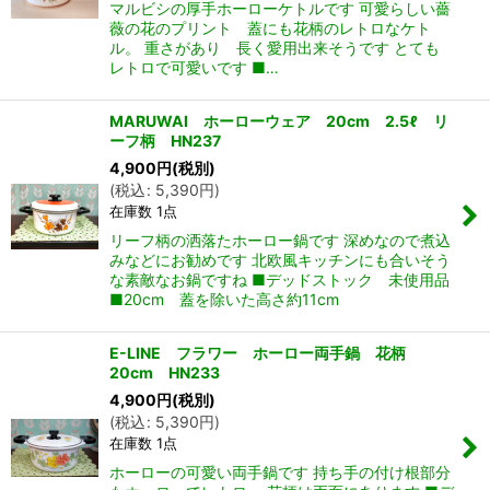
マルビシの厚手ホーローケトルです 可愛らしい薔
薇の花のプリント 蓋にも花柄のレトロなケト
ル。 重さがあり 長く愛用出来そうです とても
レトロで可愛いです ■…
MARUWAI ホーローウェア 20cm 2.5ℓ リ
ーフ柄 HN237
4,900
円
(税別)
(
税込
:
5,390
円
)
在庫数 1点
リーフ柄の洒落たホーロー鍋です 深めなので煮込
みなどにお勧めです 北欧風キッチンにも合いそう
な素敵なお鍋ですね ■デッドストック 未使用品
■20cm 蓋を除いた高さ約11cm
E-LINE フラワー ホーロー両手鍋 花柄
20cm HN233
4,900
円
(税別)
(
税込
:
5,390
円
)
在庫数 1点
ホーローの可愛い両手鍋です 持ち手の付け根部分