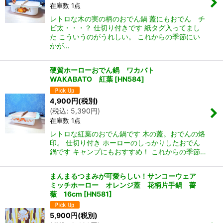
在庫数 1点
レトロな木の実の柄のおでん鍋 蓋にもおでん チ
ビ太・・・？ 仕切り付きです 紙タグ入ってまし
た こういうのがうれしい。 これからの季節にい
かが…
硬質ホーローおでん鍋 ワカバト
WAKABATO 紅葉
[
HN584
]
4,900
円
(税別)
(
税込
:
5,390
円
)
在庫数 1点
レトロな紅葉のおでん鍋です 木の蓋。おでんの烙
印。 仕切り付き ホーローのしっかりしたおでん
鍋です キャンプにもおすすめ！ これからの季節…
まんまるつまみが可愛らしい！サンコーウェア
ミッチホーロー オレンジ蓋 花柄片手鍋 薔
薇 16cm
[
HN581
]
5,900
円
(税別)