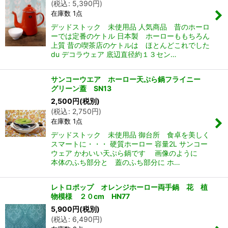
(
税込
:
5,390
円
)
在庫数 1点
デッドストック 未使用品 人気商品 昔のホーロ
ーでは定番のケトル 日本製 ホーローももちろん
上質 昔の喫茶店のケトルは ほとんどこれでした
du デコラウェア 底辺直径約１３セン…
サンコーウエア ホーロー天ぷら鍋フライニー
グリーン蓋 SN13
2,500
円
(税別)
(
税込
:
2,750
円
)
在庫数 1点
デッドストック 未使用品 御台所 食卓を美しく
スマートに・・・ 硬質ホーロー 容量2L サンコー
ウェア かわいい天ぷら鍋です 画像のように
本体のふち部分と 蓋のふち部分に ホ…
レトロポップ オレンジホーロー両手鍋 花 植
物模様 ２０cm HN77
5,900
円
(税別)
(
税込
:
6,490
円
)