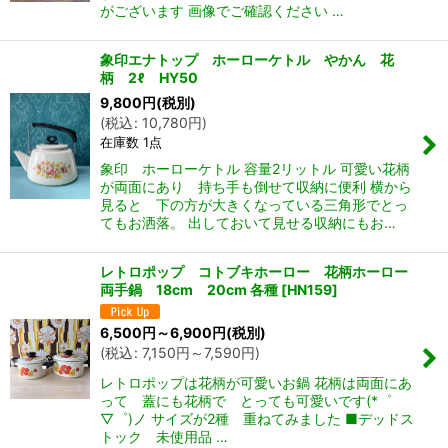
がございます 画像でご確認ください …
象印エナトップ ホーローケトル やかん 花
柄 2ℓ HY50
9,800
円
(税別)
(
税込
:
10,780
円
)
在庫数 1点
象印 ホーローケトル 容量2リットル 可愛い花柄
が両面にあり 持ち手も倒せて収納に便利 横から
見ると 下の方が大きくなっている三角形でとっ
てもお洒落。 出しておいて見せる収納にもお…
レトロポップ コトブキホーロー 花柄ホーロー
両手鍋 18cm 20cm 各種
[
HN159
]
6,500
円
～6,900
円
(税別)
(
税込
:
7,150
円
～7,590
円
)
レトロポップは花柄が可愛いお鍋 花柄は両面にあ
って 蓋にも花柄で とっても可愛いです(*゜
▽゜)ノ サイズが2種 重ねてみました ■デッドス
トック 未使用品 …