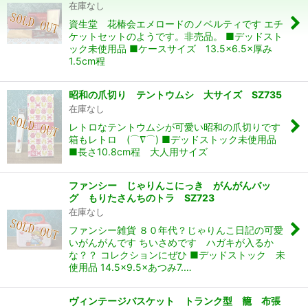
在庫なし
資生堂 花椿会エメロードのノベルティです エチ
絞り込む
ケットセットのようです。非売品。 ■デッドスト
ック未使用品 ■ケースサイズ 13.5×6.5×厚み
1.5cm程
昭和の爪切り テントウムシ 大サイズ SZ735
在庫なし
レトロなテントウムシが可愛い昭和の爪切りです
箱もレトロ (⌒∇⌒) ■デッドストック未使用品
■長さ10.8cm程 大人用サイズ
ファンシー じゃりんこにっき がんがんバッ
グ もりたさんちのトラ SZ723
在庫なし
ファンシー雑貨 ８０年代？じゃりんこ日記の可愛
いがんがんです ちいさめです ハガキが入るか
な？？ コレクションにぜひ ■デッドストック 未
使用品 14.5×9.5×あつみ7.…
ヴィンテージバスケット トランク型 籠 布張