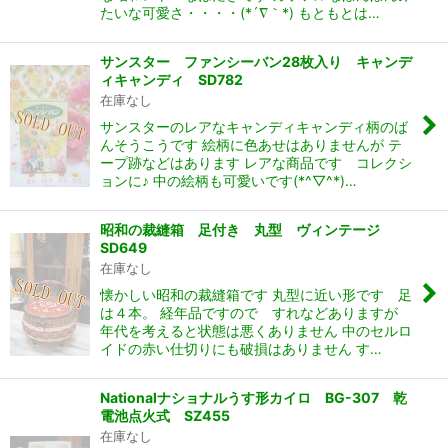
たいな可愛さ・・・・(*´∇｀*) もともとは…
サンスター ファンシーバン28枚入り キャンデ
ィキャンディ SD782
在庫なし
サンスターのレアなキャンディキャンディ柄のば
んそうこうです 絵柄に色あせはありませんが テ
ープ跡などはあります レアな商品です コレクシ
ョンに♪ 中の絵柄も可愛いです(*^▽^*)…
昭和の裁縫箱 足付き 丸型 ヴィンテージ
SD649
在庫なし
懐かしい昭和の裁縫箱です 丸型に近い形です 足
は４本。 経年品ですので すれなどありますが
年代を考えると状態は悪くありません 中のセルロ
イドの赤い仕切りにも破損はありません す…
Nationalナショナルうす形カイロ BG-307 乾
電池点火式 SZ455
在庫なし