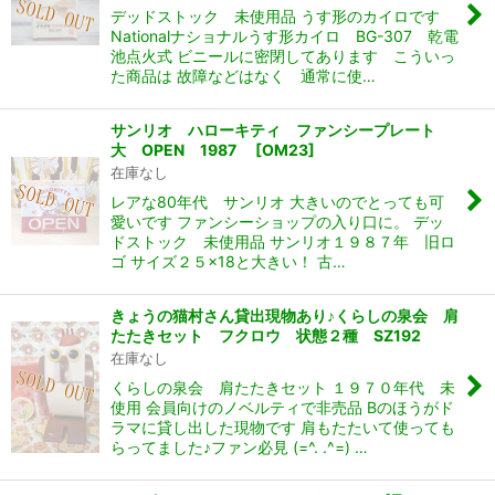
デッドストック 未使用品 うす形のカイロです
Nationalナショナルうす形カイロ BG-307 乾電
池点火式 ビニールに密閉してあります こういっ
た商品は 故障などはなく 通常に使…
サンリオ ハローキティ ファンシープレート
大 OPEN 1987
[
OM23
]
在庫なし
レアな80年代 サンリオ 大きいのでとっても可
愛いです ファンシーショップの入り口に。 デッ
ドストック 未使用品 サンリオ１９８７年 旧ロ
ゴ サイズ２５×18と大きい！ 古…
きょうの猫村さん貸出現物あり♪くらしの泉会 肩
たたきセット フクロウ 状態２種 SZ192
在庫なし
くらしの泉会 肩たたきセット １９７０年代 未
使用 会員向けのノベルティで非売品 Bのほうがド
ラマに貸し出した現物です 肩もたたいて使っても
らってました♪ファン必見 (=^. .^=) …