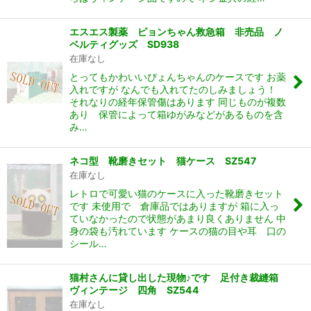
エスエス製薬 ピョンちゃん救急箱 非売品 ノ
ベルティグッズ SD938
在庫なし
とってもかわいいぴょんちゃんのケースです お薬
入れですが なんでも入れてたのしみましょう！
それなりの経年保管傷はあります 同じものが複数
あり 保管によって箱ゆがみなどがあるものを含
み…
ネコ型 靴磨きセット 猫ケース SZ547
在庫なし
レトロで可愛い猫のケースに入った靴磨きセット
です 未使用で 倉庫品ではありますが 箱に入っ
ていなかったので状態があまり良くありません 中
身の袋も汚れています ケースの猫の目や耳 口の
シール…
猫村さんに貸し出した現物♪です 足付き裁縫箱
ヴィンテージ 四角 SZ544
在庫なし