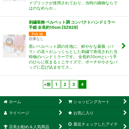
ァブリックが使用されており、当時の織物ならで
はのなめらか…
刺繍装飾 ベルベット調 コンパクトハンドミラー
手鏡 全長約10cm
[
SZ929
]
在庫なし
黒いベルベット調の生地に、鮮やかな薔薇（バ
ラ）の花々がふっくらとした刺繍で表現された当
時物のハンドミラーです。 全長約10cmという手
のひらに収まるミニサイズで、ポーチや小さなバ
ッグに忍び込ませてス…
«
前
1
2
3
4
ホーム
ショッピングカート
マイページ
お気に入り
最近チェックしたアイテ
店長お勧め＆人気商品