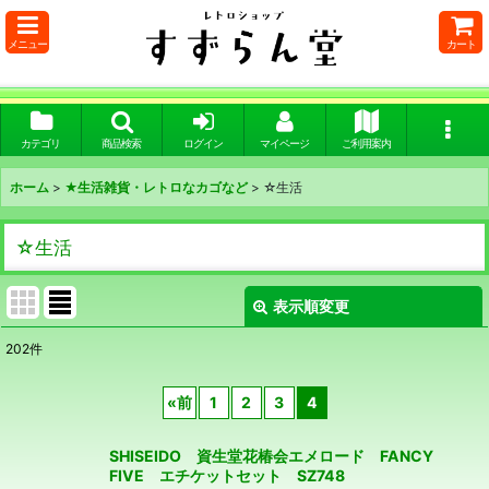
メニュー
カート
カテゴリ
商品検索
ログイン
マイページ
ご利用案内
ホーム
>
★生活雑貨・レトロなカゴなど
>
☆生活
☆生活
表示順変更
閉じる
202
件
表示数
:
«
前
1
2
3
4
在庫あり
SHISEIDO 資生堂花椿会エメロード FANCY
並び順
:
FIVE エチケットセット SZ748