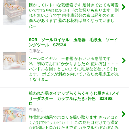
懐かしくレトロな裁縫箱です 足付きでとても可愛
いですね 中のセルロイドの仕切りもあります 割
れも無いようです 内側底部分の布は経年のため
傷みがあります 蓋のお花柄は無くなっていまし
た…
SOR ソールロイヤル 玉巻器 毛糸玉 ソーイ
ングツール SZ524
在庫なし
ソールロイヤル 玉巻器 かわいい玉巻器です
私、初めてお目にかかりました☆ 使い方は・・・
ハンドルを回すとこのように毛糸など巻いてくれ
ます。 ボビンが斜めを向いているため毛糸玉が丸
くなりま…
拾われた男タイアップらくらくそうじ屋さん♪メイ
リ―ダスター カラフルはたき♪各色 SZ498
□
在庫なし
静電気の効果でホコリを吸い取ります さっとはた
くだけでピッカピカ！！ この見た目だけでも満足
な昭和レトロなはたきです カラフルなぽんぽんみ