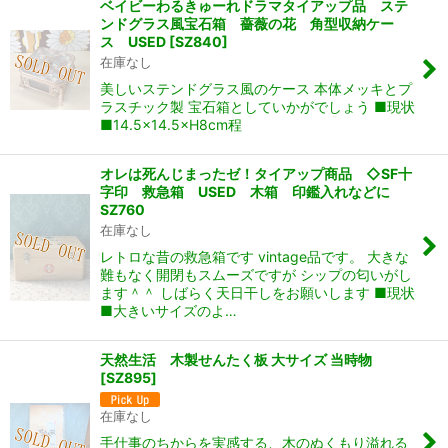
ベイビーわるきゅーれドラマタイアップ品 ステ
ンドグラス風宝石箱 薔薇の花 角型収納ケー
ス USED
[
SZ840
]
在庫なし
美しいステンドグラス風のケース 本体メッキとプ
ラスチック製 宝石箱としていかがでしょう ■現状
■14.5×14.5×H8cm程
オレは死んじまったゼ！タイアップ商品 ◇SF十
字印 救急箱 USED 木箱 印鑑入れなどに
SZ760
在庫なし
レトロな昔の救急箱です vintage品です。 大きな
難もなく開閉もスムーズですが シップの匂いがし
ます＾＾ しばらく天日干しをお願いします ■現状
■大きいサイズのよ…
天然生活 木製せんたく板 大サイズ 当時物
[
SZ895
]
在庫なし
手仕事のちからを実感する、木のぬくもり溢れる