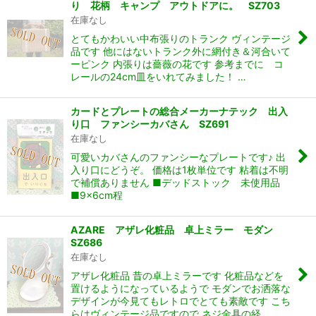
り 花柄 キャンプ アウトドアに。 SZ703
在庫なし
とてもかわいい中布張りのトランク ヴィンテージ
品です 他にはないトランク外に網付き＆河合いて
ーピンク 内張りは薔薇の花です 参考までに コ
レールの24cm皿をいれてみました！ …
カードとプレートの総合メーカーナテック 出入
り口 ファンシーカバさん SZ691
在庫なし
可愛いカバさんのファンシーなプレートです♪ 出
入り口にどうぞ。 価格は1枚単位です 粘着は不明
で補償ありません ■デッドストック 未使用品
■9×6cm程
AZARE アザレ化粧品 卓上ミラー モダン
SZ686
在庫なし
アザレ化粧品 昔の卓上ミラーです 化粧品などを
置けるようになっているようで モダンでお洒落な
デザインが今見てもレトロでとても素敵です こち
らはヴィンテージ品ですので ネジ金具の経…