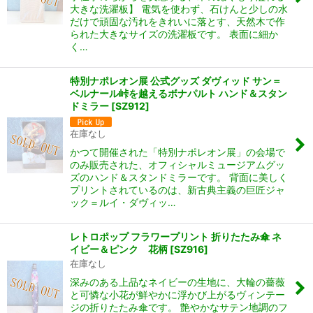
大きな洗濯板】 電気を使わず、石けんと少しの水
だけで頑固な汚れをきれいに落とす、天然木で作
られた大きなサイズの洗濯板です。 表面に細か
く…
特別ナポレオン展 公式グッズ ダヴィッド サン＝
ベルナール峠を越えるボナパルト ハンド＆スタン
ドミラー
[
SZ912
]
在庫なし
かつて開催された「特別ナポレオン展」の会場で
のみ販売された、オフィシャルミュージアムグッ
ズのハンド＆スタンドミラーです。 背面に美しく
プリントされているのは、新古典主義の巨匠ジャ
ック＝ルイ・ダヴィッ…
レトロポップ フラワープリント 折りたたみ傘 ネ
イビー＆ピンク 花柄
[
SZ916
]
在庫なし
深みのある上品なネイビーの生地に、大輪の薔薇
と可憐な小花が鮮やかに浮かび上がるヴィンテー
ジの折りたたみ傘です。 艶やかなサテン地調のフ