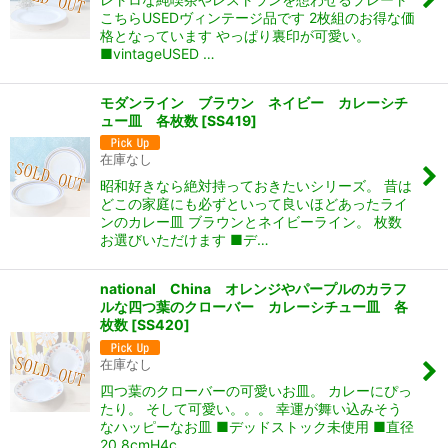
こちらUSEDヴィンテージ品です 2枚組のお得な価
格となっています やっぱり裏印が可愛い。
■vintageUSED …
モダンライン ブラウン ネイビー カレーシチ
ュー皿 各枚数
[
SS419
]
在庫なし
昭和好きなら絶対持っておきたいシリーズ。 昔は
どこの家庭にも必ずといって良いほどあったライ
ンのカレー皿 ブラウンとネイビーライン。 枚数
お選びいただけます ■デ…
national China オレンジやパープルのカラフ
ルな四つ葉のクローバー カレーシチュー皿 各
枚数
[
SS420
]
在庫なし
四つ葉のクローバーの可愛いお皿。 カレーにぴっ
たり。 そして可愛い。。。 幸運が舞い込みそう
なハッピーなお皿 ■デッドストック未使用 ■直径
20.8cmH4c…