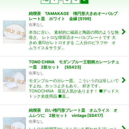
在庫あり
純喫茶 TAMAKAGE 楕円形大きめオーバルプ
並び順
:
レート皿 ホワイト 金縁
[
S199
]
在庫なし
本当に古い。 素材的に磁器と陶器の間のような無
絞り込む
骨さ。 レトロな喫茶店オーバルプレートです 大
きめ 裏印がレトロすぎる 二人分のピラフや オ
ムライス＆サラダ…
TONO CHINA モダンブルー王朝柄カレーシチュ
ー皿 2枚セット
[
SS423
]
在庫なし
モダンブルーのカレー皿。 こういうのは珍しいで
すよね。カッコよさもあり。 好きです。
TONOCHINA 最近人気があります！ ■デッドス
トック未使用品 ■直…
純喫茶 白い楕円形プレート皿 オムライス オ
ムレツに 2枚セット vintage
[
SS417
]
在庫なし
レトロな純喫茶やレストランを想わせるプレート