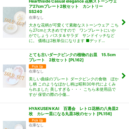
Hearthside Casual elegance 花柄ストーンウェ
ア27cmプレート2枚セット カントリー
SS240
在庫なし
大きな花柄が可愛くて素敵なストーンウェア こち
ら27cmと大きめですので ワンプレートにいか
がでしょう パスタ＆サラダ サンドイッチなど
に。 価格は2枚単位になります ■デッド…
とても古いダークピンクの植物のお皿 15.5cm
プレート 2枚セット
[
PL162
]
在庫なし
美しい曲線のプレート ダークピンクの食物 ぼか
し柄 このようなぼかし柄は昭和30年代によくみ
られました 美しすぎる・・・ こちら未使用品で
すが 保管の際の小傷…
HYAKUSEN KAI 百選会 レトロ花柄の八角皿2
枚 カレー皿になる丸皿3枚のセット
[
PL156
]
在庫なし