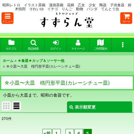
昭和レトロ イラスト茶碗 漫画茶碗 花柄 乙女 少女 陶器 子供食器 鈴
木悦郎 それいゆ イチゴ りんご 動物 パンダ てんとう虫
メニュー
カート
カテゴリ
商品検索
ログイン
マイページ
ご利用案内
ホーム
>
★食器★カップ＆ソーサー他
>
☆小皿〜大皿 楕円形平皿(カレーシチュー皿)
☆小皿〜大皿 楕円形平皿(カレーシチュー皿)
小皿から大皿まで。昭和の食器です。
表示順変更
閉じる
270
件
表示数
:
«
前
1
...
3
4
5