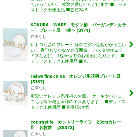
もかっこいい。 枚数お選びいただけます ■デッド
ストック未使用品 ■直径24.5…
KOKURA WARE モダン柄 バーガンディカラ
ー プレート皿 1枚〜
[
S174
]
在庫なし
レトロな昔のプレート 縁のモダンな柄がかっこい
い。 裏印もなかなかの雰囲気。 パスタやオムラ
イスなどに。 1枚単位でのお値段になります。 ■
デッドストック未使用品 ■直…
Heiwa fine china オレンジ系花柄プレート皿
[
S187
]
在庫なし
可愛いオレンジ系花柄のお皿。 ケーキやパンに。
こちら保管傷と金縁のすれあります。 ■デッドス
トック未使用品 ■直径16cm程
countrylife カントリーライフ 23cmカレー
皿 各枚数
[
SS373
]
在庫なし