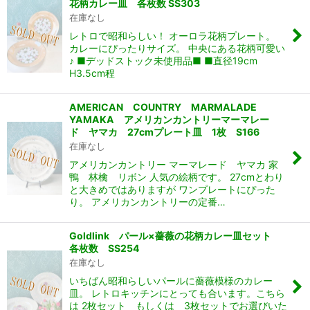
花柄カレー皿 各枚数 SS303
在庫なし
レトロで昭和らしい！ オーロラ花柄プレート。
カレーにぴったりサイズ。 中央にある花柄可愛い
♪ ■デッドストック未使用品■ ■直径19cm
H3.5cm程
AMERICAN COUNTRY MARMALADE
YAMAKA アメリカンカントリーマーマレー
ド ヤマカ 27cmプレート皿 1枚 S166
在庫なし
アメリカンカントリー マーマレード ヤマカ 家
鴨 林檎 リボン 人気の絵柄です。 27cmとわり
と大きめではありますが ワンプレートにぴった
り。 アメリカンカントリーの定番…
Goldlink パール×薔薇の花柄カレー皿セット
各枚数 SS254
在庫なし
いちばん昭和らしいパールに薔薇模様のカレー
皿。 レトロキッチンにとっても合います。こちら
は 2枚セット もしくは 3枚セットでお選びいた