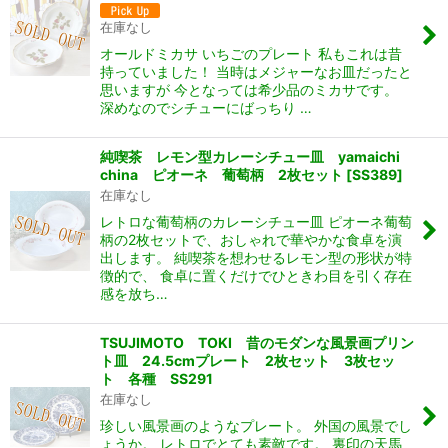
在庫なし
オールドミカサ いちごのプレート 私もこれは昔
持っていました！ 当時はメジャーなお皿だったと
思いますが 今となっては希少品のミカサです。
深めなのでシチューにばっちり …
純喫茶 レモン型カレーシチュー皿 yamaichi
china ピオーネ 葡萄柄 2枚セット
[
SS389
]
在庫なし
レトロな葡萄柄のカレーシチュー皿 ピオーネ葡萄
柄の2枚セットで、おしゃれで華やかな食卓を演
出します。 純喫茶を想わせるレモン型の形状が特
徴的で、 食卓に置くだけでひときわ目を引く存在
感を放ち…
TSUJIMOTO TOKI 昔のモダンな風景画プリン
ト皿 24.5cmプレート 2枚セット 3枚セッ
ト 各種 SS291
在庫なし
珍しい風景画のようなプレート。 外国の風景でし
ょうか。 レトロでとても素敵です。 裏印の天馬