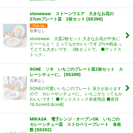
stonewear ストーンウエア 大きなお花の
27cmプレート皿 2枚セット
[
SS396
]
在庫なし
stonewear 大皿2枚セット 大きなお花が中央に
どーーんと！ とってもかわいいです 27cm程あっ
てとても大きいです。 2枚セットで。 ■デッドス
トック…
SONE ソネ いちごのプレート皿2枚セット カ
レーシチューに。
[
SS399
]
在庫なし
SONEの可愛いいちごのプレート 深さがあります
ので カレーやシチューに。 いちごがとってもか
わいいです！ ■デッドストック未使用品 ■直径
19.5cmH3.8cm程
MIKASA 電子レンジ・オーブンOK いちごの
カレーシチュー皿 ストロベリープレート 各枚
数
[
SS392
]