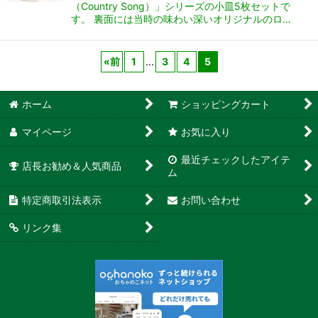
（Country Song）」シリーズの小皿5枚セットで
す。 裏面には当時の味わい深いオリジナルのロ…
«
前
1
...
3
4
5
ホーム
ショッピングカート
マイページ
お気に入り
最近チェックしたアイテ
店長お勧め＆人気商品
ム
特定商取引法表示
お問い合わせ
リンク集