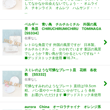
してなかなか出会えないでしょう・・ オムライ
ス チキンライス オムレツ ハムサンド・・・
…
ベルギー 青い鳥 チルチルミチル 外国の風
景 角皿 CHIRUCHIRUMICHIRU TOMINAGA
[
SS334
]
在庫なし
レトロな角皿です 外国の風景ですが 日本製。
チルチルミチル と かかれています 童話の風景
でしょうか？青い鳥が見つかるといいですね＾＾
■デッドストック未使用 ■16.7×…
スミレのような可憐なプレート皿 花柄 各枚
数
[
SS332
]
在庫なし
可憐なすみれのようなプレート 直径は19.5cm
程。 パン皿やケーキ皿にいかがでしょう 各枚
数 お選びいただけます ■デッドストック未使用
aurora China オーロラチャイナ オレンジ系