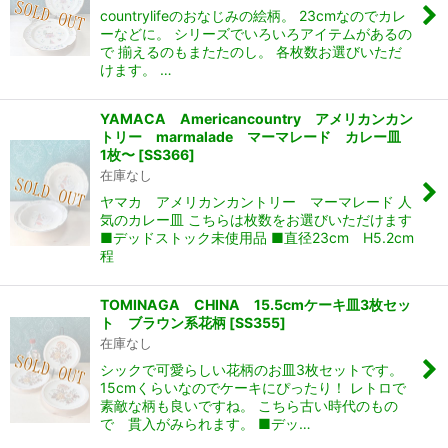
countrylifeのおなじみの絵柄。 23cmなのでカレ
ーなどに。 シリーズでいろいろアイテムがあるの
で 揃えるのもまたたのし。 各枚数お選びいただ
けます。 …
YAMACA Americancountry アメリカンカン
トリー marmalade マーマレード カレー皿
1枚〜
[
SS366
]
在庫なし
ヤマカ アメリカンカントリー マーマレード 人
気のカレー皿 こちらは枚数をお選びいただけます
■デッドストック未使用品 ■直径23cm H5.2cm
程
TOMINAGA CHINA 15.5cmケーキ皿3枚セッ
ト ブラウン系花柄
[
SS355
]
在庫なし
シックで可愛らしい花柄のお皿3枚セットです。
15cmくらいなのでケーキにぴったり！ レトロで
素敵な柄も良いですね。 こちら古い時代のもの
で 貫入がみられます。 ■デッ…