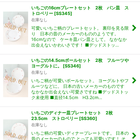
いちごの16cmプレートセット 2枚 パン皿 ス
トロベリー
[
SS345
]
在庫なし
可愛いいちご柄のプレートセット。 裏印を見る限
り 日本の昔のメーカーのもののようです。
16cmなので ケーキ皿パン皿として。 なかなか
出会えないかわいさです！ ■デッドストッ…
いちごの14.5cmボールセット 2枚 フルーツや
ヨーグルトに。
[
SS346
]
在庫なし
いちご柄が可愛いボールセット。 ヨーグルトやフ
ルーツなどに。 日本の古いメーカーのものです
なかなか出会えない可愛さですね ■デッドストッ
ク未使用 ■直径14.5cm H3.2cm…
いちごのディナー皿プレートセット 2枚
23.5cm ストロベリー
[
SS360
]
在庫なし
いちご柄の可愛いディナープレートです。 日本の
昔のメーカーのもので とっても可愛いです！ そ