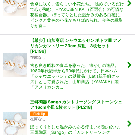
食卓に咲く、愛らしい小花たち。 眺めているだけ
で心が和む、HYAKUSEN KAI（百選会）の可憐な
花柄食器。 ぽってりとした温かみのある白磁に、
ピンクと黄色の小花がちりばめられ、金色の縁取
りが食…
【希少】山加商店 シャウエッセン ポトフ皿 アメ
リカンカントリー 23cm 深皿 3枚セット
[
PL196
]
在庫なし
古き良き昭和の食卓を彩った、懐かしの逸品。
1980年代後半から90年代にかけて、日本ハム
「シャウエッセン」の懸賞品（Let's親子組グッ
ズ）として愛された、山加商店（YAMAKA）製
「アメリカンカ…
三郷陶器 Sango カントリーソング ストーンウェ
ア 16cm小皿 5枚セット
[
PL218
]
在庫なし
ぽってりとした温かみのある佇まいが魅力的な、
三郷陶器（Sango）の「カントリーソング