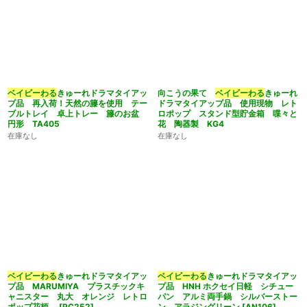
ベイビーわる
きゅーれドラマタイアッ
向こうの果て
ベイビーわる
きゅーれ
プ品 再入荷！天然の籐を使用 テー
ドラマタイアップ品 使用現物 レト
ブルトレイ 卓上トレー 籐のお盆
ロポップ スタンド型貯金箱 喋々と
円形 TA405
花 陶器製 KG4
在庫なし
在庫なし
ベイビーわる
きゅーれドラマタイアッ
ベイビーわる
きゅーれドラマタイアッ
プ品 MARUMIYA プラスチックキ
プ品 HNH ホクセイ日軽 シチュー
ャニスター 丸大 オレンジ レトロ
パン アルミ両手鍋 シルバーストー
ポップ花柄
[
PC252
]
ン アラジングリーン
[
AN106
]