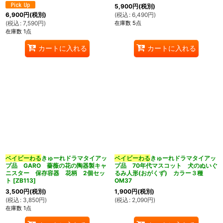
5,900
円
(税別)
(
税込
:
6,490
円
)
6,900
円
(税別)
在庫数 5点
(
税込
:
7,590
円
)
在庫数 1点
カートに入れる
カートに入れる
ベイビーわる
きゅーれドラマタイアッ
ベイビーわる
きゅーれドラマタイアッ
プ品 GARO 薔薇の花の陶器製キャ
プ品 70年代マスコット 犬のぬいぐ
ニスター 保存容器 花柄 2個セッ
るみ人形(おがくず) カラー３種
ト
[
ZB113
]
OM37
3,500
円
(税別)
1,900
円
(税別)
(
税込
:
3,850
円
)
(
税込
:
2,090
円
)
在庫数 1点