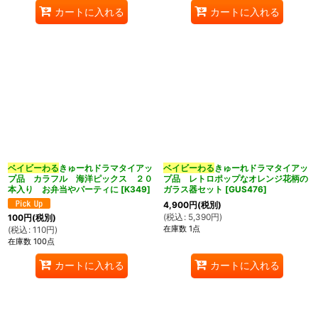
カートに入れる
カートに入れる
ベイビーわる
きゅーれドラマタイアッ
ベイビーわる
きゅーれドラマタイアッ
プ品 カラフル 海洋ピックス ２０
プ品 レトロポップなオレンジ花柄の
本入り お弁当やパーティに
[
K349
]
ガラス器セット
[
GUS476
]
4,900
円
(税別)
(
税込
:
5,390
円
)
100
円
(税別)
在庫数 1点
(
税込
:
110
円
)
在庫数 100点
カートに入れる
カートに入れる