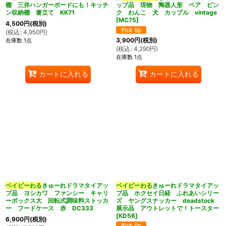
棚 三井ハンガーボードにも！キッチ
ップ品 現物 陶器人形 ペア ピン
ン収納棚 箸立て KK71
ク わんこ 犬 カップル vintage
[
MC75
]
4,500
円
(税別)
(
税込
:
4,950
円
)
3,900
円
(税別)
在庫数 1点
(
税込
:
4,290
円
)
在庫数 1点
カートに入れる
カートに入れる
ベイビーわる
きゅーれドラマタイアッ
ベイビーわる
きゅーれドラマタイアッ
プ品 ヨシカワ ファンシー キャリ
プ品 ホクセイ日経 ふれあいシリー
ーボックス大 回転式調味料ストッカ
ズ ヤングスナッカー deadstock
ー フードケース 赤 DC333
展示品 アウトレットで！トースター
[
KD56
]
6,900
円
(税別)