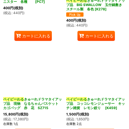
ベイビーわる
きゅーれドラマタイアッ
ニスター 各種
[
PC7
]
プ品 BIG SWALLOW 玉付鍋敷き
400
円
(税別)
スチール製 各色
[
K278
]
(
税込
:
440
円
)
400
円
(税別)
(
税込
:
440
円
)
カートに入れる
カートに入れる
ベイビーわる
きゅーれドラマタイアッ
ベイビーわる
きゅーれドラマタイアッ
プ品 現物 なるちゃんバスケット
プ品 コッコレモンジューサー キッ
カゴバッグ 赤 花 SZ715
チン雑貨 レモン絞り
[
K459
]
15,800
円
(税別)
1,500
円
(税別)
(
税込
:
17,380
円
)
(
税込
:
1,650
円
)
在庫数 1点
在庫数 2点