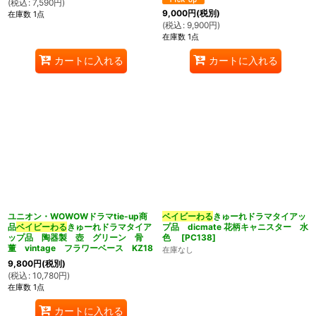
(
税込
:
7,590
円
)
9,000
円
(税別)
在庫数 1点
(
税込
:
9,900
円
)
在庫数 1点
カートに入れる
カートに入れる
ユニオン・WOWOWドラマtie-up商
ベイビーわる
きゅーれドラマタイアッ
品
ベイビーわる
きゅーれドラマタイア
プ品 dicmate 花柄キャニスター 水
ップ品 陶器製 壺 グリーン 骨
色
[
PC138
]
董 vintage フラワーベース KZ18
在庫なし
9,800
円
(税別)
(
税込
:
10,780
円
)
在庫数 1点
カートに入れる