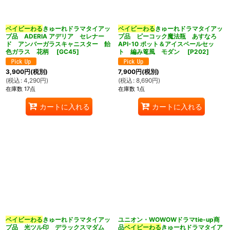
ベイビーわる
きゅーれドラマタイアッ
ベイビーわる
きゅーれドラマタイアッ
プ品 ADERIA アデリア セレナー
プ品 ピーコック魔法瓶 あすなろ
ド アンバーガラスキャニスター 飴
API-10 ポット＆アイスペールセッ
色ガラス 花柄
[
GC45
]
ト 編み篭風 モダン
[
P202
]
3,900
円
(税別)
7,900
円
(税別)
(
税込
:
4,290
円
)
(
税込
:
8,690
円
)
在庫数 17点
在庫数 1点
カートに入れる
カートに入れる
ベイビーわる
きゅーれドラマタイアッ
ユニオン・WOWOWドラマtie-up商
プ品 光ツル印 デラックスマダム
品
ベイビーわる
きゅーれドラマタイア