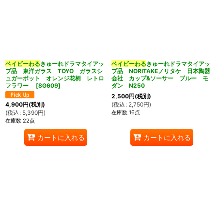
ベイビーわる
きゅーれドラマタイアッ
ベイビーわる
きゅーれドラマタイアッ
プ品 東洋ガラス TOYO ガラスシ
プ品 NORITAKEノリタケ 日本陶器
ュガーポット オレンジ花柄 レトロ
会社 カップ&ソーサー ブルー モ
フラワー
[
SG609
]
ダン N250
2,500
円
(税別)
(
税込
:
2,750
円
)
4,900
円
(税別)
在庫数 16点
(
税込
:
5,390
円
)
在庫数 22点
カートに入れる
カートに入れる