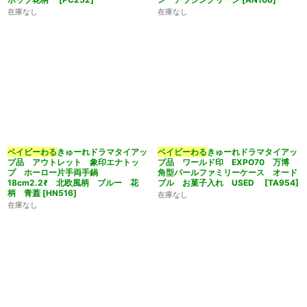
在庫なし
在庫なし
ベイビーわる
きゅーれドラマタイアッ
ベイビーわる
きゅーれドラマタイアッ
プ品 アウトレット 象印エナトッ
プ品 ワールド印 EXPO70 万博
プ ホーロー片手両手鍋
角型パールファミリーケース オード
18cm2.2ℓ 北欧風柄 ブルー 花
ブル お菓子入れ USED
[
TA954
]
柄 青蓋
[
HN516
]
在庫なし
在庫なし