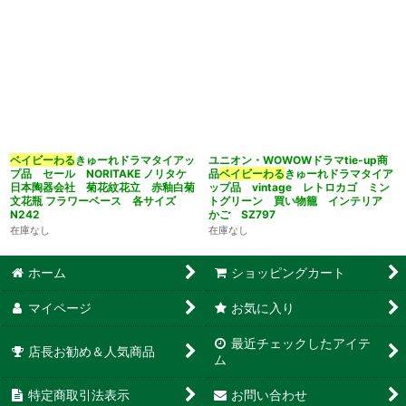
ベイビーわる
きゅーれドラマタイアッ
ユニオン・WOWOWドラマtie-up商
プ品 セール NORITAKE ノリタケ
品
ベイビーわる
きゅーれドラマタイア
日本陶器会社 菊花紋花立 赤釉白菊
ップ品 vintage レトロカゴ ミン
文花瓶 フラワーベース 各サイズ
トグリーン 買い物籠 インテリア
N242
かご SZ797
在庫なし
在庫なし
ホーム
ショッピングカート
マイページ
お気に入り
最近チェックしたアイテ
店長お勧め＆人気商品
ム
特定商取引法表示
お問い合わせ