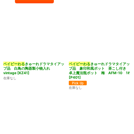
ベイビーわる
きゅーれドラマタイアッ
ベイビーわる
きゅーれドラマタイアッ
プ品 白鳥の陶器製小物入れ
プ品 象印和風ポット 茶こし付き
vintage
[
KZ41
]
卓上魔法瓶ポット 梅 AFM-10 1ℓ
[
P401
]
在庫なし
在庫なし