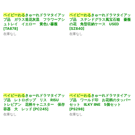
ベイビーわる
きゅーれドラマタイアッ
ベイビーわる
きゅーれドラマタイアッ
プ品 ガラス造花灰皿 フラワーアシ
プ品 ステンドグラス風宝石箱 薔薇
ュトレイ イエロー 黄色い薔薇
の花 角型収納ケース USED
[
TA878
]
[
SZ840
]
在庫なし
在庫なし
ベイビーわる
きゅーれドラマタイアッ
ベイビーわる
きゅーれドラマタイアッ
プ品 レトロポップ リス RISU
プ品 ワールド印 お花柄のタッパー
トレビアン 花柄キャニスター 保存
セット lILKY lINE 5個セット
容器 大 レッド
[
PC245
]
[
PS298
]
在庫なし
在庫なし