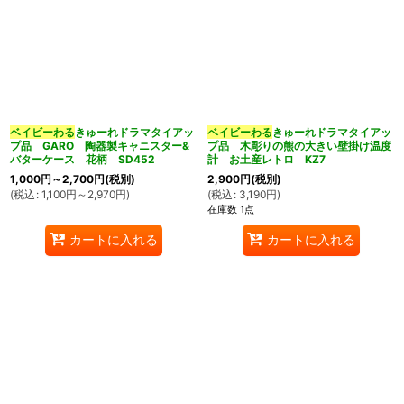
ベイビーわる
きゅーれドラマタイアッ
ベイビーわる
きゅーれドラマタイアッ
プ品 GARO 陶器製キャニスター&
プ品 木彫りの熊の大きい壁掛け温度
バターケース 花柄 SD452
計 お土産レトロ KZ7
1,000
円
～2,700
円
(税別)
2,900
円
(税別)
(
税込
:
1,100
円
～2,970
円
)
(
税込
:
3,190
円
)
在庫数 1点
カートに入れる
カートに入れる