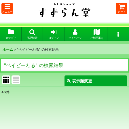
メニュー
カート
カテゴリ
商品検索
ログイン
マイページ
ご利用案内
ホーム
>
"ベイビーわる"
の
検索結果
"ベイビーわる"
の
検索結果
表示順変更
閉じる
46
件
商品検索
:
表示数
:
在庫あり