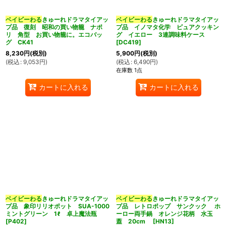
ベイビーわる
きゅーれドラマタイアッ
ベイビーわる
きゅーれドラマタイアッ
プ品 復刻 昭和の買い物籠 ナポ
プ品 イノマタ化学 ピュアクッキン
リ 角型 お買い物籠に。エコバッ
グ イエロー 3連調味料ケース
グ CK41
[
DC419
]
8,230
円
(税別)
5,900
円
(税別)
(
税込
:
9,053
円
)
(
税込
:
6,490
円
)
在庫数 1点
カートに入れる
カートに入れる
ベイビーわる
きゅーれドラマタイアッ
ベイビーわる
きゅーれドラマタイアッ
プ品 象印リリオポット SUA-1000
プ品 レトロポップ サンクック ホ
ミントグリーン 1ℓ 卓上魔法瓶
ーロー両手鍋 オレンジ花柄 水玉
[
P402
]
蓋 20cm
[
HN13
]