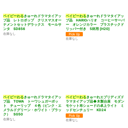
ベイビーわる
きゅーれドラマタイアッ
ベイビーわる
きゅーれドラマタイアッ
プ品 レトロポップ クリスマスオー
プ品 HARIOハリオ コーヒーサーバ
ナメントセットデラックス モールサ
ー オレンジカラー プラスチックド
ンタ SD856
リッパー付き 5杯用
[
H20
]
在庫なし
在庫なし
ベイビーわる
きゅーれドラマタイアッ
ベイビーわる
きゅーれエブリディズド
プ品 TOWA トーワシュガーポッ
ラマタイアップ品◆木製台座 モダン
ト チューリップ ４色（ピンク・エ
モケット布シェードの卓上ライト ミ
メラルドグリーン・ホワイト・ブラッ
ッドセンチュリー KD24
ク） SG50
在庫なし
在庫なし