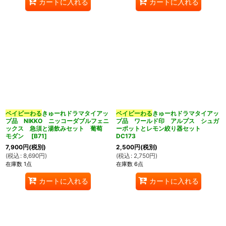
カートに入れる
カートに入れる
ベイビーわる
きゅーれドラマタイアッ
ベイビーわる
きゅーれドラマタイアッ
プ品 NIKKO ニッコーダブルフェニ
プ品 ワールド印 アルプス シュガ
ックス 急須と湯飲みセット 葡萄
ーポットとレモン絞り器セット
モダン
[
B71
]
DC173
7,900
円
(税別)
2,500
円
(税別)
(
税込
:
8,690
円
)
(
税込
:
2,750
円
)
在庫数 1点
在庫数 6点
カートに入れる
カートに入れる