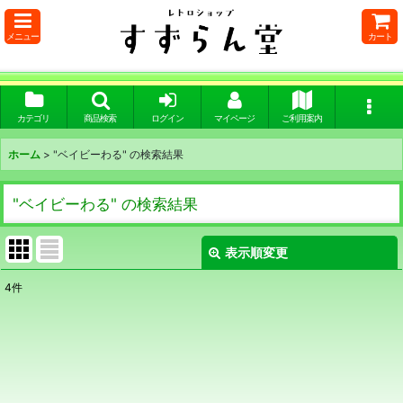
メニュー
カート
カテゴリ
商品検索
ログイン
マイページ
ご利用案内
ホーム
>
"ベイビーわる"
の
検索結果
"ベイビーわる"
の
検索結果
表示順変更
閉じる
4
件
商品検索
:
表示数
:
在庫あり