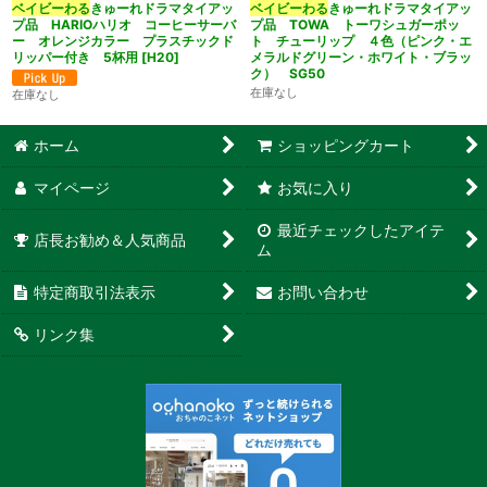
ベイビーわる
きゅーれドラマタイアッ
ベイビーわる
きゅーれドラマタイアッ
プ品 HARIOハリオ コーヒーサーバ
プ品 TOWA トーワシュガーポッ
ー オレンジカラー プラスチックド
ト チューリップ ４色（ピンク・エ
リッパー付き 5杯用
[
H20
]
メラルドグリーン・ホワイト・ブラッ
ク） SG50
在庫なし
在庫なし
ホーム
ショッピングカート
マイページ
お気に入り
最近チェックしたアイテ
店長お勧め＆人気商品
ム
特定商取引法表示
お問い合わせ
リンク集