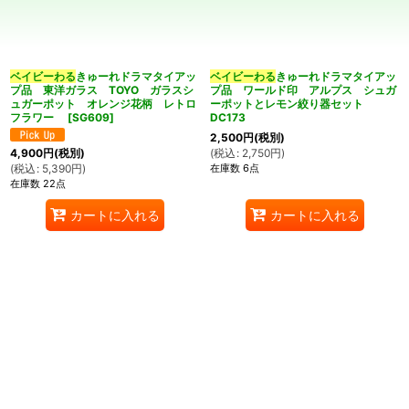
並び順
:
カテゴリ
:
ベイビーわる
きゅーれドラマタイアッ
ベイビーわる
きゅーれドラマタイアッ
プ品 東洋ガラス TOYO ガラスシ
プ品 ワールド印 アルプス シュガ
ュガーポット オレンジ花柄 レトロ
ーポットとレモン絞り器セット
フラワー
[
SG609
]
DC173
2,500
円
(税別)
(
税込
:
2,750
円
)
4,900
円
(税別)
在庫数 6点
(
税込
:
5,390
円
)
特集
:
在庫数 22点
カートに入れる
カートに入れる
絞り込む