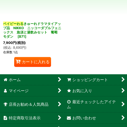
並び順
:
カテゴリ
:
ベイビーわる
きゅーれドラマタイアッ
プ品 NIKKO ニッコーダブルフェニ
ックス 急須と湯飲みセット 葡萄
モダン
[
B71
]
7,900
円
(税別)
(
税込
:
8,690
円
)
在庫数 1点
特集
:
カートに入れる
絞り込む
ホーム
ショッピングカート
マイページ
お気に入り
最近チェックしたアイテ
店長お勧め＆人気商品
ム
特定商取引法表示
お問い合わせ