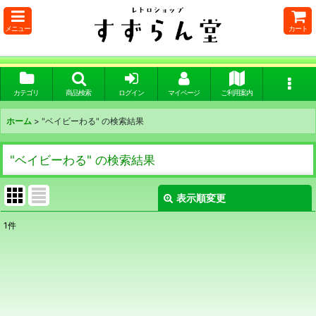
メニュー
カート
カテゴリ
商品検索
ログイン
マイページ
ご利用案内
ホーム
>
"ベイビーわる"
の
検索結果
"ベイビーわる"
の
検索結果
表示順変更
閉じる
1
件
商品検索
:
表示数
:
在庫あり