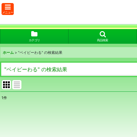
メニュー
カテゴリ
商品検索
ホーム
>
"ベイビーわる"
の
検索結果
"ベイビーわる"
の
検索結果
1
件
商品検索
:
表示数
:
在庫あり