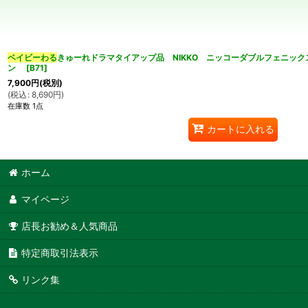
並び順
:
カテゴリ
:
ベイビーわる
きゅーれドラマタイアップ品 NIKKO ニッコーダブルフェニッ
ン
[
B71
]
7,900
円
(税別)
(
税込
:
8,690
円
)
在庫数 1点
特集
:
カートに入れる
ホーム
マイページ
店長お勧め＆人気商品
特定商取引法表示
リンク集