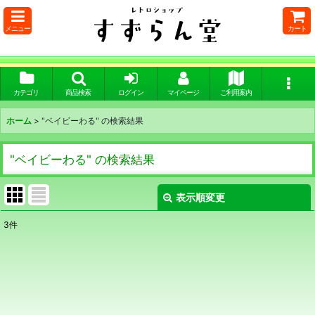
メニュー
カート
カテゴリ
商品検索
ログイン
マイページ
ご利用案内
ホーム
>
"ベイビーわる"
の
検索結果
"ベイビーわる"
の
検索結果
表示順変更
閉じる
3
件
商品検索
:
表示数
:
在庫あり