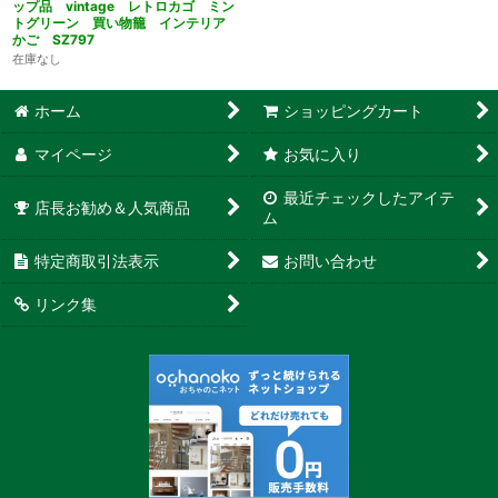
ップ品 vintage レトロカゴ ミン
トグリーン 買い物籠 インテリア
かご SZ797
在庫なし
ホーム
ショッピングカート
マイページ
お気に入り
最近チェックしたアイテ
店長お勧め＆人気商品
ム
特定商取引法表示
お問い合わせ
リンク集