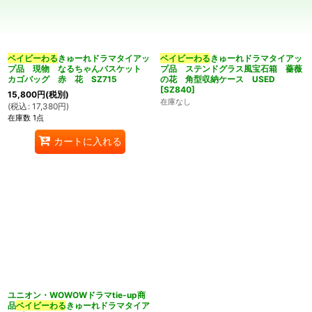
並び順
:
カテゴリ
:
ベイビーわる
きゅーれドラマタイアッ
ベイビーわる
きゅーれドラマタイアッ
プ品 現物 なるちゃんバスケット
プ品 ステンドグラス風宝石箱 薔薇
カゴバッグ 赤 花 SZ715
の花 角型収納ケース USED
[
SZ840
]
15,800
円
(税別)
在庫なし
(
税込
:
17,380
円
)
在庫数 1点
特集
:
カートに入れる
絞り込む
ユニオン・WOWOWドラマtie-up商
品
ベイビーわる
きゅーれドラマタイア