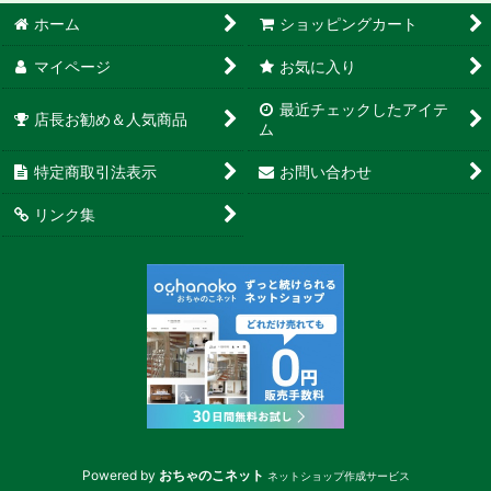
ホーム
ショッピングカート
並び順
:
マイページ
お気に入り
カテゴリ
:
最近チェックしたアイテ
店長お勧め＆人気商品
ム
特定商取引法表示
お問い合わせ
特集
:
リンク集
絞り込む
Powered by
おちゃのこネット
ネットショップ作成サービス