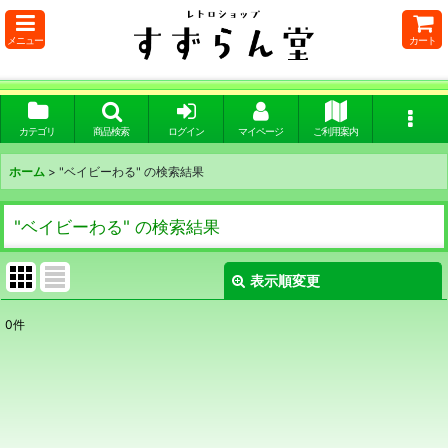
メニュー
カート
カテゴリ
商品検索
ログイン
マイページ
ご利用案内
ホーム
>
"ベイビーわる"
の
検索結果
"ベイビーわる"
の
検索結果
表示順変更
閉じる
0
件
商品検索
:
表示数
:
在庫あり