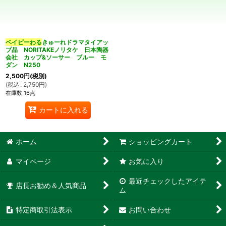
並び順
:
カテゴリ
:
ベイビーわる
きゅーれドラマタイアッ
プ品 NORITAKEノリタケ 日本陶器
会社 カップ&ソーサー ブルー モ
ダン N250
2,500
円
(税別)
(
税込
:
2,750
円
)
在庫数 16点
特集
:
カートに入れる
絞り込む
ホーム
ショッピングカート
マイページ
お気に入り
最近チェックしたアイテ
店長お勧め＆人気商品
ム
特定商取引法表示
お問い合わせ