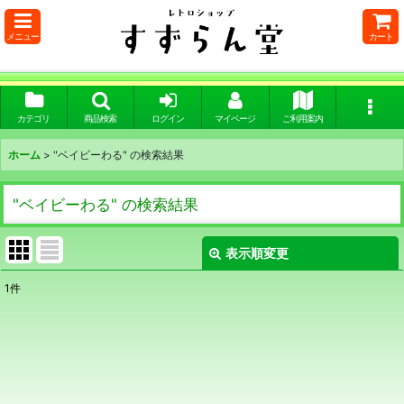
メニュー
カート
カテゴリ
商品検索
ログイン
マイページ
ご利用案内
ホーム
>
"ベイビーわる"
の
検索結果
"ベイビーわる"
の
検索結果
表示順変更
閉じる
1
件
商品検索
:
表示数
:
在庫あり