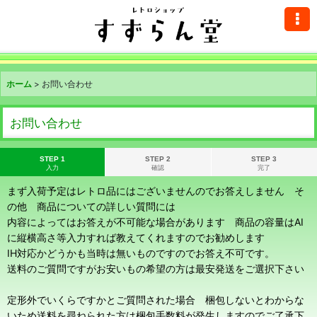
ホーム
>
お問い合わせ
お問い合わせ
STEP 1
STEP 2
STEP 3
入力
確認
完了
まず入荷予定はレトロ品にはございませんのでお答えしません そ
の他 商品についての詳しい質問には
内容によってはお答えが不可能な場合があります 商品の容量はAI
に縦横高さ等入力すれば教えてくれますのでお勧めします
IH対応かどうかも当時は無いものですのでお答え不可です。
送料のご質問ですがお安いもの希望の方は最安発送をご選択下さい
定形外でいくらですかとご質問された場合 梱包しないとわからな
いため送料を尋ねられた方は梱包手数料が発生しますのでご了承下