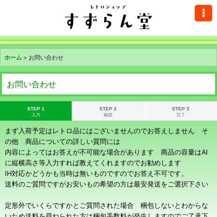
ホーム
>
お問い合わせ
お問い合わせ
STEP 1
STEP 2
STEP 3
入力
確認
完了
まず入荷予定はレトロ品にはございませんのでお答えしません そ
の他 商品についての詳しい質問には
内容によってはお答えが不可能な場合があります 商品の容量はAI
に縦横高さ等入力すれば教えてくれますのでお勧めします
IH対応かどうかも当時は無いものですのでお答え不可です。
送料のご質問ですがお安いもの希望の方は最安発送をご選択下さい
定形外でいくらですかとご質問された場合 梱包しないとわからな
いため送料を尋ねられた方は梱包手数料が発生しますのでご了承下