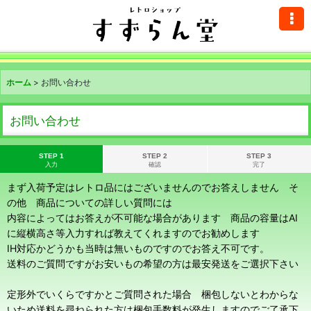
ホーム
>
お問い合わせ
お問い合わせ
STEP 1
STEP 2
STEP 3
入力
確認
完了
まず入荷予定はレトロ品にはございませんのでお答えしません そ
の他 商品についての詳しい質問には
内容によってはお答えが不可能な場合があります 商品の容量はAI
に縦横高さ等入力すれば教えてくれますのでお勧めします
IH対応かどうかも当時は無いものですのでお答え不可です。
送料のご質問ですがお安いもの希望の方は最安発送をご選択下さい
定形外でいくらですかとご質問された場合 梱包しないとわからな
いため送料を尋ねられた方は梱包手数料が発生しますのでご了承下