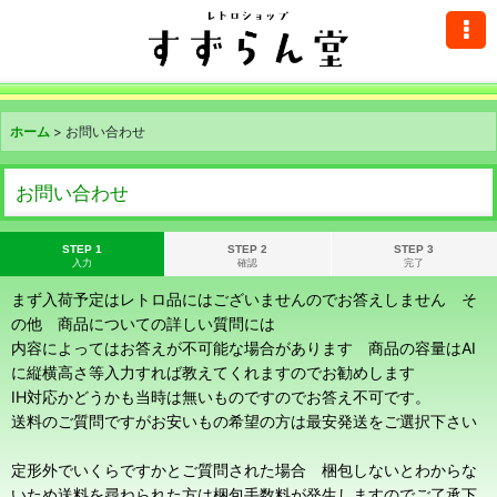
ホーム
>
お問い合わせ
お問い合わせ
STEP 1
STEP 2
STEP 3
入力
確認
完了
まず入荷予定はレトロ品にはございませんのでお答えしません そ
の他 商品についての詳しい質問には
内容によってはお答えが不可能な場合があります 商品の容量はAI
に縦横高さ等入力すれば教えてくれますのでお勧めします
IH対応かどうかも当時は無いものですのでお答え不可です。
送料のご質問ですがお安いもの希望の方は最安発送をご選択下さい
定形外でいくらですかとご質問された場合 梱包しないとわからな
いため送料を尋ねられた方は梱包手数料が発生しますのでご了承下