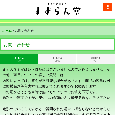
ホーム
>
お問い合わせ
お問い合わせ
STEP 1
STEP 2
STEP 3
入力
確認
完了
まず入荷予定はレトロ品にはございませんのでお答えしません そ
の他 商品についての詳しい質問には
内容によってはお答えが不可能な場合があります 商品の容量はAI
に縦横高さ等入力すれば教えてくれますのでお勧めします
IH対応かどうかも当時は無いものですのでお答え不可です。
送料のご質問ですがお安いもの希望の方は最安発送をご選択下さい
定形外でいくらですかとご質問された場合 梱包しないとわからな
いため送料を尋ねられた方は梱包手数料が発生しますのでご了承下