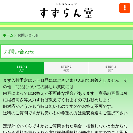
ホーム
>
お問い合わせ
お問い合わせ
STEP 1
STEP 2
STEP 3
入力
確認
完了
まず入荷予定はレトロ品にはございませんのでお答えしません そ
の他 商品についての詳しい質問には
内容によってはお答えが不可能な場合があります 商品の容量はAI
に縦横高さ等入力すれば教えてくれますのでお勧めします
IH対応かどうかも当時は無いものですのでお答え不可です。
送料のご質問ですがお安いもの希望の方は最安発送をご選択下さい
定形外でいくらですかとご質問された場合 梱包しないとわからな
いため送料を尋ねられた方は梱包手数料が発生しますのでご了承下