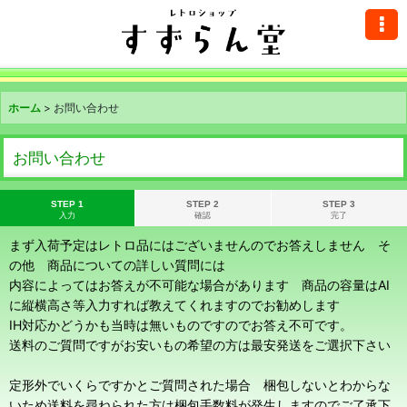
ホーム
>
お問い合わせ
お問い合わせ
STEP 1
STEP 2
STEP 3
入力
確認
完了
まず入荷予定はレトロ品にはございませんのでお答えしません そ
の他 商品についての詳しい質問には
内容によってはお答えが不可能な場合があります 商品の容量はAI
に縦横高さ等入力すれば教えてくれますのでお勧めします
IH対応かどうかも当時は無いものですのでお答え不可です。
送料のご質問ですがお安いもの希望の方は最安発送をご選択下さい
定形外でいくらですかとご質問された場合 梱包しないとわからな
いため送料を尋ねられた方は梱包手数料が発生しますのでご了承下