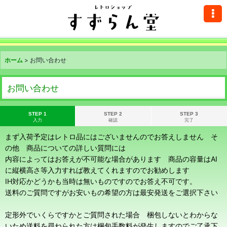
ホーム
>
お問い合わせ
お問い合わせ
STEP 1
STEP 2
STEP 3
入力
確認
完了
まず入荷予定はレトロ品にはございませんのでお答えしません そ
の他 商品についての詳しい質問には
内容によってはお答えが不可能な場合があります 商品の容量はAI
に縦横高さ等入力すれば教えてくれますのでお勧めします
IH対応かどうかも当時は無いものですのでお答え不可です。
送料のご質問ですがお安いもの希望の方は最安発送をご選択下さい
定形外でいくらですかとご質問された場合 梱包しないとわからな
いため送料を尋ねられた方は梱包手数料が発生しますのでご了承下