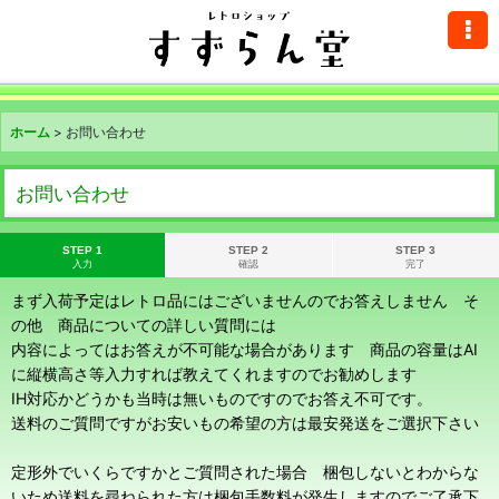
ホーム
>
お問い合わせ
お問い合わせ
STEP 1
STEP 2
STEP 3
入力
確認
完了
まず入荷予定はレトロ品にはございませんのでお答えしません そ
の他 商品についての詳しい質問には
内容によってはお答えが不可能な場合があります 商品の容量はAI
に縦横高さ等入力すれば教えてくれますのでお勧めします
IH対応かどうかも当時は無いものですのでお答え不可です。
送料のご質問ですがお安いもの希望の方は最安発送をご選択下さい
定形外でいくらですかとご質問された場合 梱包しないとわからな
いため送料を尋ねられた方は梱包手数料が発生しますのでご了承下