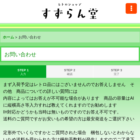
ホーム
>
お問い合わせ
お問い合わせ
STEP 1
STEP 2
STEP 3
入力
確認
完了
まず入荷予定はレトロ品にはございませんのでお答えしません そ
の他 商品についての詳しい質問には
内容によってはお答えが不可能な場合があります 商品の容量はAI
に縦横高さ等入力すれば教えてくれますのでお勧めします
IH対応かどうかも当時は無いものですのでお答え不可です。
送料のご質問ですがお安いもの希望の方は最安発送をご選択下さい
定形外でいくらですかとご質問された場合 梱包しないとわからな
いため送料を尋ねられた方は梱包手数料が発生しますのでご了承下