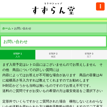
ホーム
>
お問い合わせ
お問い合わせ
STEP 1
STEP 2
STEP 3
入力
確認
完了
まず入荷予定はレトロ品にはございませんのでお答えしません そ
の他 商品についての詳しい質問には
内容によってはお答えが不可能な場合があります 商品の容量はAI
に縦横高さ等入力すれば教えてくれますのでお勧めします
IH対応かどうかも当時は無いものですのでお答え不可です。
送料のご質問ですがお安いもの希望の方は最安発送をご選択下さい
定形外でいくらですかとご質問された場合 梱包しないとわからな
いため送料を尋ねられた方は梱包手数料が発生しますのでご了承下