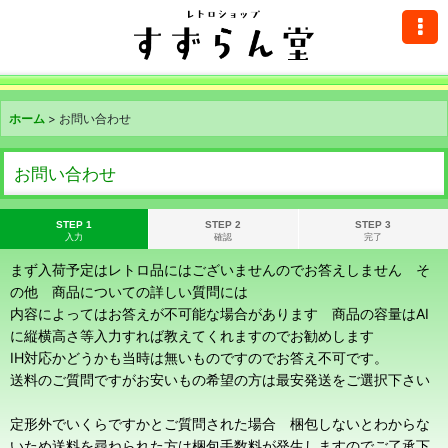
ホーム
>
お問い合わせ
お問い合わせ
STEP 1
STEP 2
STEP 3
入力
確認
完了
まず入荷予定はレトロ品にはございませんのでお答えしません そ
の他 商品についての詳しい質問には
内容によってはお答えが不可能な場合があります 商品の容量はAI
に縦横高さ等入力すれば教えてくれますのでお勧めします
IH対応かどうかも当時は無いものですのでお答え不可です。
送料のご質問ですがお安いもの希望の方は最安発送をご選択下さい
定形外でいくらですかとご質問された場合 梱包しないとわからな
いため送料を尋ねられた方は梱包手数料が発生しますのでご了承下