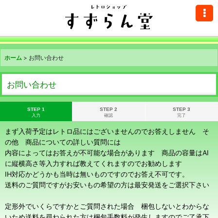
ホーム
>
お問い合わせ
お問い合わせ
STEP 1
STEP 2
STEP 3
入力
確認
完了
まず入荷予定はレトロ品にはございませんのでお答えしません そ
の他 商品についての詳しい質問には
内容によってはお答えが不可能な場合があります 商品の容量はAI
に縦横高さ等入力すれば教えてくれますのでお勧めします
IH対応かどうかも当時は無いものですのでお答え不可です。
送料のご質問ですがお安いもの希望の方は最安発送をご選択下さい
定形外でいくらですかとご質問された場合 梱包しないとわからな
いため送料を尋ねられた方は梱包手数料が発生しますのでご了承下