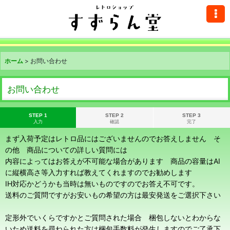
ホーム
>
お問い合わせ
お問い合わせ
STEP 1
STEP 2
STEP 3
入力
確認
完了
まず入荷予定はレトロ品にはございませんのでお答えしません そ
の他 商品についての詳しい質問には
内容によってはお答えが不可能な場合があります 商品の容量はAI
に縦横高さ等入力すれば教えてくれますのでお勧めします
IH対応かどうかも当時は無いものですのでお答え不可です。
送料のご質問ですがお安いもの希望の方は最安発送をご選択下さい
定形外でいくらですかとご質問された場合 梱包しないとわからな
いため送料を尋ねられた方は梱包手数料が発生しますのでご了承下