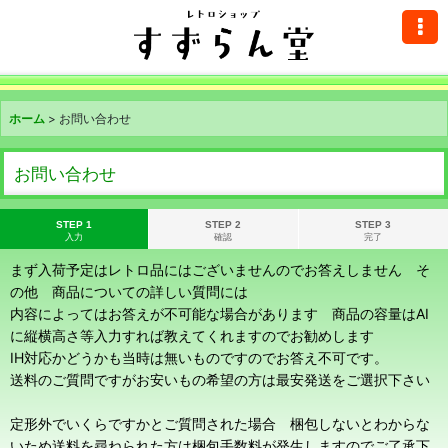
ホーム
>
お問い合わせ
お問い合わせ
STEP 1
STEP 2
STEP 3
入力
確認
完了
まず入荷予定はレトロ品にはございませんのでお答えしません そ
の他 商品についての詳しい質問には
内容によってはお答えが不可能な場合があります 商品の容量はAI
に縦横高さ等入力すれば教えてくれますのでお勧めします
IH対応かどうかも当時は無いものですのでお答え不可です。
送料のご質問ですがお安いもの希望の方は最安発送をご選択下さい
定形外でいくらですかとご質問された場合 梱包しないとわからな
いため送料を尋ねられた方は梱包手数料が発生しますのでご了承下