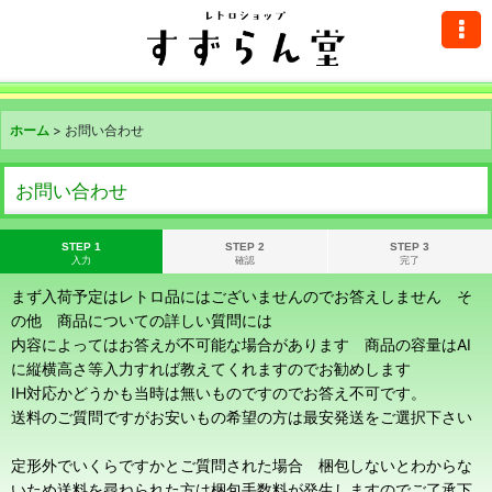
ホーム
>
お問い合わせ
お問い合わせ
STEP 1
STEP 2
STEP 3
入力
確認
完了
まず入荷予定はレトロ品にはございませんのでお答えしません そ
の他 商品についての詳しい質問には
内容によってはお答えが不可能な場合があります 商品の容量はAI
に縦横高さ等入力すれば教えてくれますのでお勧めします
IH対応かどうかも当時は無いものですのでお答え不可です。
送料のご質問ですがお安いもの希望の方は最安発送をご選択下さい
定形外でいくらですかとご質問された場合 梱包しないとわからな
いため送料を尋ねられた方は梱包手数料が発生しますのでご了承下