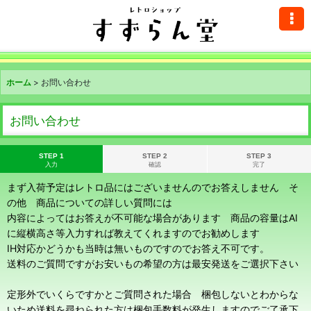
ホーム
>
お問い合わせ
お問い合わせ
STEP 1
STEP 2
STEP 3
入力
確認
完了
まず入荷予定はレトロ品にはございませんのでお答えしません そ
の他 商品についての詳しい質問には
内容によってはお答えが不可能な場合があります 商品の容量はAI
に縦横高さ等入力すれば教えてくれますのでお勧めします
IH対応かどうかも当時は無いものですのでお答え不可です。
送料のご質問ですがお安いもの希望の方は最安発送をご選択下さい
定形外でいくらですかとご質問された場合 梱包しないとわからな
いため送料を尋ねられた方は梱包手数料が発生しますのでご了承下